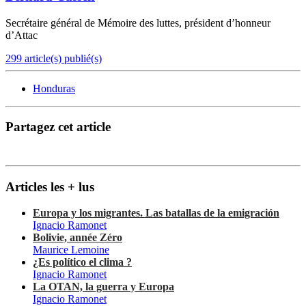
Secrétaire général de Mémoire des luttes, président d’honneur
d’Attac
299 article(s) publié(s)
Honduras
Partagez cet article
Articles les + lus
Europa y los migrantes. Las batallas de la emigración
Ignacio Ramonet
Bolivie, année Zéro
Maurice Lemoine
¿Es político el clima ?
Ignacio Ramonet
La OTAN, la guerra y Europa
Ignacio Ramonet