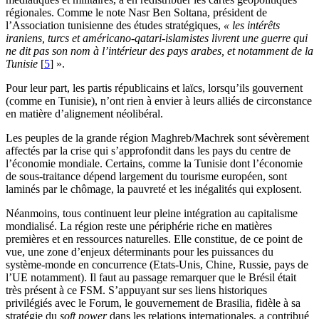
régionales. Comme le note Nasr Ben Soltana, président de
l’Association tunisienne des études stratégiques,
« les intérêts
iraniens, turcs et américano-qatari-islamistes livrent une guerre qui
ne dit pas son nom à l’intérieur des pays arabes, et notamment de la
Tunisie
[
5
]
».
Pour leur part, les partis républicains et laïcs, lorsqu’ils gouvernent
(comme en Tunisie), n’ont rien à envier à leurs alliés de circonstance
en matière d’alignement néolibéral.
Les peuples de la grande région Maghreb/Machrek sont sévèrement
affectés par la crise qui s’approfondit dans les pays du centre de
l’économie mondiale. Certains, comme la Tunisie dont l’économie
de sous-traitance dépend largement du tourisme européen, sont
laminés par le chômage, la pauvreté et les inégalités qui explosent.
Néanmoins, tous continuent leur pleine intégration au capitalisme
mondialisé. La région reste une périphérie riche en matières
premières et en ressources naturelles. Elle constitue, de ce point de
vue, une zone d’enjeux déterminants pour les puissances du
système-monde en concurrence (Etats-Unis, Chine, Russie, pays de
l’UE notamment). Il faut au passage remarquer que le Brésil était
très présent à ce FSM. S’appuyant sur ses liens historiques
privilégiés avec le Forum, le gouvernement de Brasilia, fidèle à sa
stratégie du
soft power
dans les relations internationales, a contribué