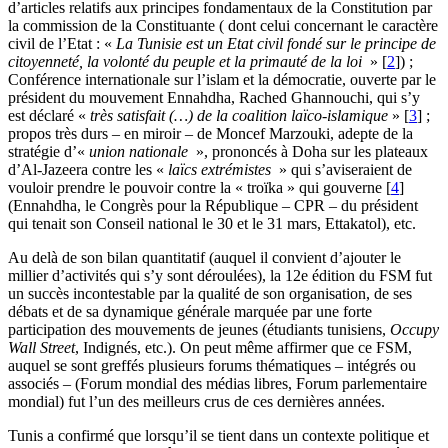
d’articles relatifs aux principes fondamentaux de la Constitution par
la commission de la Constituante ( dont celui concernant le caractère
civil de l’Etat : «
La Tunisie est un Etat civil fondé sur le principe de
citoyenneté, la volonté du peuple et la primauté de la loi
»
[
2
]
) ;
Conférence internationale sur l’islam et la démocratie, ouverte par le
président du mouvement Ennahdha, Rached Ghannouchi, qui s’y
est déclaré «
très satisfait (…) de la coalition laïco-islamique
»
[
3
]
;
propos très durs – en miroir – de Moncef Marzouki, adepte de la
stratégie d’«
union nationale
», prononcés à Doha sur les plateaux
d’Al-Jazeera contre les «
laïcs extrémistes
» qui s’aviseraient de
vouloir prendre le pouvoir contre la « troïka » qui gouverne
[
4
]
(Ennahdha, le Congrès pour la République – CPR – du président
qui tenait son Conseil national le 30 et le 31 mars, Ettakatol), etc.
Au delà de son bilan quantitatif (auquel il convient d’ajouter le
millier d’activités qui s’y sont déroulées), la 12e édition du FSM fut
un succès incontestable par la qualité de son organisation, de ses
débats et de sa dynamique générale marquée par une forte
participation des mouvements de jeunes (étudiants tunisiens,
Occupy
Wall Street
, Indignés, etc.). On peut même affirmer que ce FSM,
auquel se sont greffés plusieurs forums thématiques – intégrés ou
associés – (Forum mondial des médias libres, Forum parlementaire
mondial) fut l’un des meilleurs crus de ces dernières années.
Tunis a confirmé que lorsqu’il se tient dans un contexte politique et