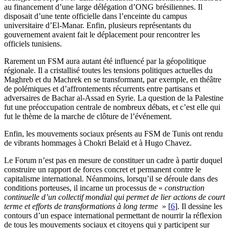
au financement d’une large délégation d’ONG brésiliennes. Il
disposait d’une tente officielle dans l’enceinte du campus
universitaire d’El-Manar. Enfin, plusieurs représentants du
gouvernement avaient fait le déplacement pour rencontrer les
officiels tunisiens.
Rarement un FSM aura autant été influencé par la géopolitique
régionale. Il a cristallisé toutes les tensions politiques actuelles du
Maghreb et du Machrek en se transformant, par exemple, en théâtre
de polémiques et d’affrontements récurrents entre partisans et
adversaires de Bachar al-Assad en Syrie. La question de la Palestine
fut une préoccupation centrale de nombreux débats, et c’est elle qui
fut le thème de la marche de clôture de l’événement.
Enfin, les mouvements sociaux présents au FSM de Tunis ont rendu
de vibrants hommages à Chokri Belaïd et à Hugo Chavez.
Le Forum n’est pas en mesure de constituer un cadre à partir duquel
construire un rapport de forces concret et permanent contre le
capitalisme international. Néanmoins, lorsqu’il se déroule dans des
conditions porteuses, il incarne un processus de «
construction
continuelle d’un collectif mondial qui permet de lier actions de court
terme et efforts de transformations à long terme
»
[
6
]
. Il dessine les
contours d’un espace international permettant de nourrir la réflexion
de tous les mouvements sociaux et citoyens qui y participent sur