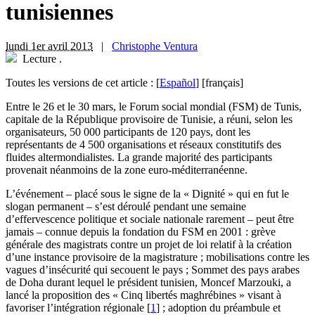
tunisiennes
lundi 1er avril 2013
|
Christophe Ventura
Lecture
.
Toutes les versions de cet article :
[
Español
]
[français]
E
ntre le 26 et le 30 mars, le Forum social mondial (FSM) de Tunis,
capitale de la République provisoire de Tunisie, a réuni, selon les
organisateurs, 50 000 participants de 120 pays, dont les
représentants de 4 500 organisations et réseaux constitutifs des
fluides altermondialistes. La grande majorité des participants
provenait néanmoins de la zone euro-méditerranéenne.
L’événement – placé sous le signe de la « Dignité » qui en fut le
slogan permanent – s’est déroulé pendant une semaine
d’effervescence politique et sociale nationale rarement – peut être
jamais – connue depuis la fondation du FSM en 2001 : grève
générale des magistrats contre un projet de loi relatif à la création
d’une instance provisoire de la magistrature ; mobilisations contre les
vagues d’insécurité qui secouent le pays ; Sommet des pays arabes
de Doha durant lequel le président tunisien, Moncef Marzouki, a
lancé la proposition des « Cinq libertés maghrébines » visant à
favoriser l’intégration régionale
[
1
]
; adoption du préambule et