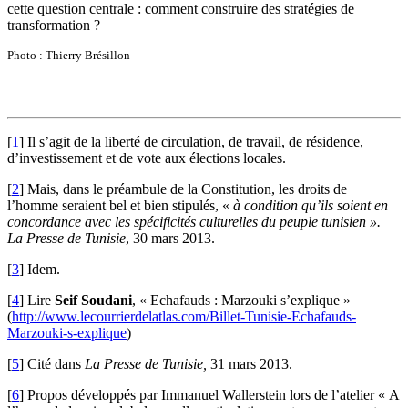
cette question centrale : comment construire des stratégies de
transformation ?
Photo : Thierry Brésillon
[
1
]
Il s’agit de la liberté de circulation, de travail, de résidence,
d’investissement et de vote aux élections locales.
[
2
]
Mais, dans le préambule de la Constitution, les droits de
l’homme seraient bel et bien stipulés, «
à condition qu’ils soient en
concordance avec les spécificités culturelles du peuple tunisien ».
La Presse de Tunisie
, 30 mars 2013.
[
3
]
Idem.
[
4
]
Lire
Seif Soudani
, « Echafauds : Marzouki s’explique »
(
http://www.lecourrierdelatlas.com/Billet-Tunisie-Echafauds-
Marzouki-s-explique
)
[
5
]
Cité dans
La Presse de Tunisie,
31 mars 2013.
[
6
]
Propos développés par Immanuel Wallerstein lors de l’atelier « A