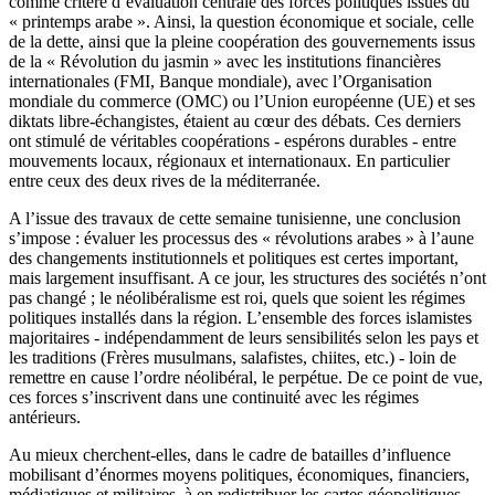
comme critère d’évaluation centrale des forces politiques issues du
« printemps arabe ». Ainsi, la question économique et sociale, celle
de la dette, ainsi que la pleine coopération des gouvernements issus
de la « Révolution du jasmin » avec les institutions financières
internationales (FMI, Banque mondiale), avec l’Organisation
mondiale du commerce (OMC) ou l’Union européenne (UE) et ses
diktats libre-échangistes, étaient au cœur des débats. Ces derniers
ont stimulé de véritables coopérations - espérons durables - entre
mouvements locaux, régionaux et internationaux. En particulier
entre ceux des deux rives de la méditerranée.
A l’issue des travaux de cette semaine tunisienne, une conclusion
s’impose : évaluer les processus des « révolutions arabes » à l’aune
des changements institutionnels et politiques est certes important,
mais largement insuffisant. A ce jour, les structures des sociétés n’ont
pas changé ; le néolibéralisme est roi, quels que soient les régimes
politiques installés dans la région. L’ensemble des forces islamistes
majoritaires - indépendamment de leurs sensibilités selon les pays et
les traditions (Frères musulmans, salafistes, chiites, etc.) - loin de
remettre en cause l’ordre néolibéral, le perpétue. De ce point de vue,
ces forces s’inscrivent dans une continuité avec les régimes
antérieurs.
Au mieux cherchent-elles, dans le cadre de batailles d’influence
mobilisant d’énormes moyens politiques, économiques, financiers,
médiatiques et militaires, à en redistribuer les cartes géopolitiques