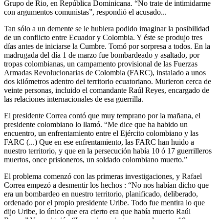
Grupo de Rio, en República Dominicana. “No trate de intimidarme
con argumentos comunistas”, respondió el acusado...
Tan sólo a un demente se le hubiera podido imaginar la posibilidad
de un conflicto entre Ecuador y Colombia. Y éste se produjo tres
días antes de iniciarse la Cumbre. Tomó por sorpresa a todos. En la
madrugada del día 1 de marzo fue bombardeado y asaltado, por
tropas colombianas, un campamento provisional de las Fuerzas
Armadas Revolucionarias de Colombia (FARC), instalado a unos
dos kilómetros adentro del territorio ecuatoriano. Murieron cerca de
veinte personas, incluido el comandante Raúl Reyes, encargado de
las relaciones internacionales de esa guerrilla.
El presidente Correa contó que muy temprano por la mañana, el
presidente colombiano lo llamó. “Me dice que ha habido un
encuentro, un enfrentamiento entre el Ejército colombiano y las
FARC (...) Que en ese enfrentamiento, las FARC han huido a
nuestro territorio, y que en la persecución había 10 ó 17 guerrilleros
muertos, once prisioneros, un soldado colombiano muerto.”
El problema comenzó con las primeras investigaciones, y Rafael
Correa empezó a desmentir los hechos : “No nos habían dicho que
era un bombardeo en nuestro territorio, planificado, deliberado,
ordenado por el propio presidente Uribe. Todo fue mentira lo que
dijo Uribe, lo único que era cierto era que había muerto Raúl