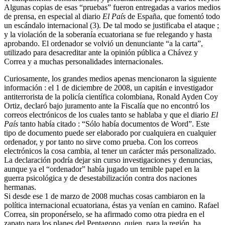
Algunas copias de esas “pruebas” fueron entregadas a varios medios
de prensa, en especial al diario
El País
de España, que fomentó todo
un escándalo internacional (3). De tal modo se justificaba el ataque ;
y la violación de la soberanía ecuatoriana se fue relegando y hasta
aprobando. El ordenador se volvió un denunciante “a la carta”,
utilizado para desacreditar ante la opinión pública a Chávez y
Correa y a muchas personalidades internacionales.
Curiosamente, los grandes medios apenas mencionaron la siguiente
información : el 1 de diciembre de 2008, un capitán e investigador
antiterrorista de la policía científica colombiana, Ronald Ayden Coy
Ortiz, declaró bajo juramento ante la Fiscalía que no encontró los
correos electrónicos de los cuales tanto se hablaba y que el diario
El
País
tanto había citado : “Sólo había documentos de Word”. Este
tipo de documento puede ser elaborado por cualquiera en cualquier
ordenador, y por tanto no sirve como prueba. Con los correos
electrónicos la cosa cambia, al tener un carácter más personalizado.
La declaración podría dejar sin curso investigaciones y denuncias,
aunque ya el “ordenador” había jugado un temible papel en la
guerra psicológica y de desestabilización contra dos naciones
hermanas.
Si desde ese 1 de marzo de 2008 muchas cosas cambiaron en la
política internacional ecuatoriana, éstas ya venían en camino. Rafael
Correa, sin proponérselo, se ha afirmado como otra piedra en el
zapato para los planes del Pentagono, quien, para la región, ha