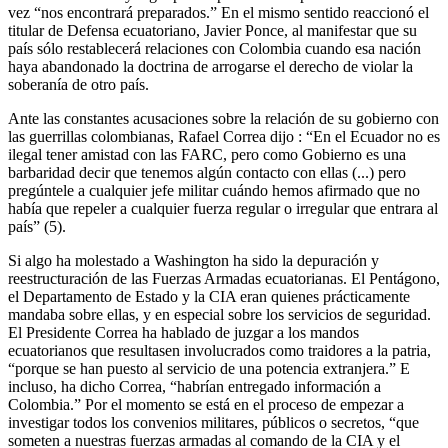
vez “nos encontrará preparados.” En el mismo sentido reaccionó el
titular de Defensa ecuatoriano, Javier Ponce, al manifestar que su
país sólo restablecerá relaciones con Colombia cuando esa nación
haya abandonado la doctrina de arrogarse el derecho de violar la
soberanía de otro país.
Ante las constantes acusaciones sobre la relación de su gobierno con
las guerrillas colombianas, Rafael Correa dijo : “En el Ecuador no es
ilegal tener amistad con las FARC, pero como Gobierno es una
barbaridad decir que tenemos algún contacto con ellas (...) pero
pregúntele a cualquier jefe militar cuándo hemos afirmado que no
había que repeler a cualquier fuerza regular o irregular que entrara al
país” (5).
Si algo ha molestado a Washington ha sido la depuración y
reestructuración de las Fuerzas Armadas ecuatorianas. El Pentágono,
el Departamento de Estado y la CIA eran quienes prácticamente
mandaba sobre ellas, y en especial sobre los servicios de seguridad.
El Presidente Correa ha hablado de juzgar a los mandos
ecuatorianos que resultasen involucrados como traidores a la patria,
“porque se han puesto al servicio de una potencia extranjera.” E
incluso, ha dicho Correa, “habrían entregado información a
Colombia.” Por el momento se está en el proceso de empezar a
investigar todos los convenios militares, públicos o secretos, “que
someten a nuestras fuerzas armadas al comando de la CIA y el