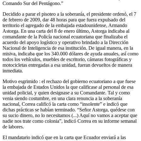
Comando Sur del Pentágono.”
Decidido a parar el pisoteo a la soberanía, el presidente ordenó, el 7
de febrero de 2009, dar 48 horas para que fuera expulsado del
territorio el agregado de la embajada estadounidense, Armando
Astorga. En una carta del 8 de enero último, Astorga indicaba al
comandante de la Policía nacional ecuatoriana que finalizaba el
acuerdo del apoyo logístico y operativo brindado a la Dirección
Nacional de Inteligencia de esa institución. De igual manera, en la
misiva, indicaba que los 340.000 dólares de ayuda anuales, así como
todos los vehículos, muebles de escritorio, cámaras fotográficas y
motocicletas entregadas a esa unidad, fueran devueltos de manera
inmediata.
Motivo esgrimido : el rechazo del gobierno ecuatoriano a que fuese
la embajada de Estados Unidos la que calificase al personal de esa
unidad policial, y quien designase a su Comandante. Tal y como
venia siendo costumbre, en una clara renuncia a la soberanía
nacional, Correa calificó la carta como “insolente” e indicó que
dichas prácticas se habían terminado. “Señor Astorga, quédese con
su sucio dinero, no lo necesitamos (...) Aquí no vamos a aceptar que
nadie nos trate como colonia”, indicó Correa en su informe semanal
de labores.
El mandatario indicó que en la carta que Ecuador enviará a las