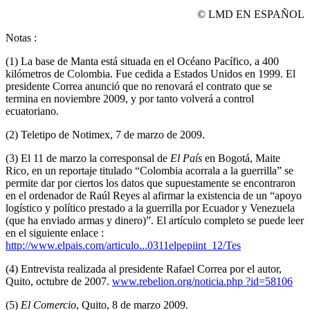
© LMD EN ESPAÑOL
Notas :
(1) La base de Manta está situada en el Océano Pacífico, a 400
kilómetros de Colombia. Fue cedida a Estados Unidos en 1999. El
presidente Correa anunció que no renovará el contrato que se
termina en noviembre 2009, y por tanto volverá a control
ecuatoriano.
(2) Teletipo de Notimex, 7 de marzo de 2009.
(3) El 11 de marzo la corresponsal de
El País
en Bogotá, Maite
Rico, en un reportaje titulado “Colombia acorrala a la guerrilla” se
permite dar por ciertos los datos que supuestamente se encontraron
en el ordenador de Raúl Reyes al afirmar la existencia de un “apoyo
logístico y político prestado a la guerrilla por Ecuador y Venezuela
(que ha enviado armas y dinero)”. El artículo completo se puede leer
en el siguiente enlace :
http://www.elpais.com/articulo...0311elpepiint_12/Tes
(4) Entrevista realizada al presidente Rafael Correa por el autor,
Quito, octubre de 2007.
www.rebelion.org/noticia.php ?id=58106
(5)
El Comercio
, Quito, 8 de marzo 2009.