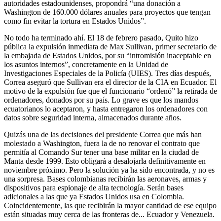
autoridades estadounidenses, propondrá “una donación a
Washington de 160.000 dólares anuales para proyectos que tengan
como fin evitar la tortura en Estados Unidos”.
No todo ha terminado ahí. El 18 de febrero pasado, Quito hizo
pública la expulsión inmediata de Max Sullivan, primer secretario de
la embajada de Estados Unidos, por su “intromisión inaceptable en
los asuntos internos”, concretamente en la Unidad de
Investigaciones Especiales de la Policía (UIES). Tres días después,
Correa aseguró que Sullivan era el director de la CIA en Ecuador. El
motivo de la expulsión fue que el funcionario “ordenó” la retirada de
ordenadores, donados por su país. Lo grave es que los mandos
ecuatorianos lo aceptaron, y hasta entregaron los ordenadores con
datos sobre seguridad interna, almacenados durante años.
Quizás una de las decisiones del presidente Correa que más han
molestado a Washington, fuera la de no renovar el contrato que
permitía al Comando Sur tener una base militar en la ciudad de
Manta desde 1999. Esto obligará a desalojarla definitivamente en
noviembre próximo. Pero la solución ya ha sido encontrada, y no es
una sorpresa. Bases colombianas recibirán las aeronaves, armas y
dispositivos para espionaje de alta tecnología. Serán bases
adicionales a las que ya Estados Unidos usa en Colombia.
Coincidentemente, las que recibirán la mayor cantidad de ese equipo
están situadas muy cerca de las fronteras de... Ecuador y Venezuela.