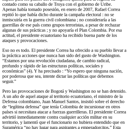
contado como su caballo de Troya con el gobierno de Uribe.
Apenas había tomado posesión, en enero de 2007, Rafael Correa
repitió lo que había dicho durante la campaña electoral : no se
inmiscuiría en la guerra civil colombiana ; no consideraría a las
guerrillas de ese país como grupos terroristas, a pesar de rechazar
algunas de sus prácticas ; y no apoyaría el Plan Colombia. Por esa
actitud, el presidente ecuatoriano ha recibido buena parte de los
ataques y provocaciones.
Eso no es todo. El presidente Correa ha ofrecido a su pueblo llevar a
la práctica acciones que nunca han sido del gusto de Washington.
“Estamos por una revolución ciudadana, de cambio radical,
profundo y rápido de las estructuras políticas, sociales y
económicas” (4). Y ha precisado : “Yo espero que ninguna nación,
por poderosa que sea, intente dictar las políticas que debemos
seguir.”
Pero las provocaciones de Bogotá y Washington no se han detenido.
A un año de aquel ataque al territorio ecuatoriano, el ministro de la
Defensa colombiano, Juan Manuel Santos, insistió sobre el derecho
de “legítima defensa” que tenía Colombia de incursionar en otros
países si necesitara atacar a fuerzas guerrilleras. El presidente Correa
advirtió inmediatamente contra cualquier acción militar en su
territorio, y lamentó que el funcionario no hubiera entendido que en
Suramérica “no hay lugar para aspirantes a emperadorcitos.” Esta