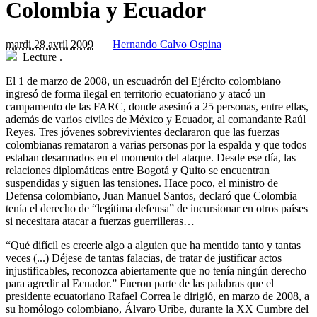
Colombia y Ecuador
mardi 28 avril 2009
|
Hernando Calvo Ospina
Lecture
.
El 1 de marzo de 2008, un escuadrón del Ejército colombiano
ingresó de forma ilegal en territorio ecuatoriano y atacó un
campamento de las FARC, donde asesinó a 25 personas, entre ellas,
además de varios civiles de México y Ecuador, al comandante Raúl
Reyes. Tres jóvenes sobrevivientes declararon que las fuerzas
colombianas remataron a varias personas por la espalda y que todos
estaban desarmados en el momento del ataque. Desde ese día, las
relaciones diplomáticas entre Bogotá y Quito se encuentran
suspendidas y siguen las tensiones. Hace poco, el ministro de
Defensa colombiano, Juan Manuel Santos, declaró que Colombia
tenía el derecho de “legítima defensa” de incursionar en otros países
si necesitara atacar a fuerzas guerrilleras…
“Qué difícil es creerle algo a alguien que ha mentido tanto y tantas
veces (...) Déjese de tantas falacias, de tratar de justificar actos
injustificables, reconozca abiertamente que no tenía ningún derecho
para agredir al Ecuador.” Fueron parte de las palabras que el
presidente ecuatoriano Rafael Correa le dirigió, en marzo de 2008, a
su homólogo colombiano, Álvaro Uribe, durante la XX Cumbre del