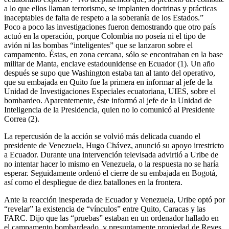
a lo que ellos llaman terrorismo, se implanten doctrinas y prácticas
inaceptables de falta de respeto a la soberanía de los Estados.”
Poco a poco las investigaciones fueron demostrando que otro país
actuó en la operación, porque Colombia no poseía ni el tipo de
avión ni las bombas “inteligentes” que se lanzaron sobre el
campamento. Éstas, en zona cercana, sólo se encontraban en la base
militar de Manta, enclave estadounidense en Ecuador (1). Un año
después se supo que Washington estaba tan al tanto del operativo,
que su embajada en Quito fue la primera en informar al jefe de la
Unidad de Investigaciones Especiales ecuatoriana, UIES, sobre el
bombardeo. Aparentemente, éste informó al jefe de la Unidad de
Inteligencia de la Presidencia, quien no lo comunicó al Presidente
Correa (2).
La repercusión de la acción se volvió más delicada cuando el
presidente de Venezuela, Hugo Chávez, anunció su apoyo irrestricto
a Ecuador. Durante una intervención televisada advirtió a Uribe de
no intentar hacer lo mismo en Venezuela, o la respuesta no se haría
esperar. Seguidamente ordenó el cierre de su embajada en Bogotá,
así como el despliegue de diez batallones en la frontera.
Ante la reacción inesperada de Ecuador y Venezuela, Uribe optó por
“revelar” la existencia de “vínculos” entre Quito, Caracas y las
FARC. Dijo que las “pruebas” estaban en un ordenador hallado en
el campamento bombardeado, y presuntamente propiedad de Reyes.