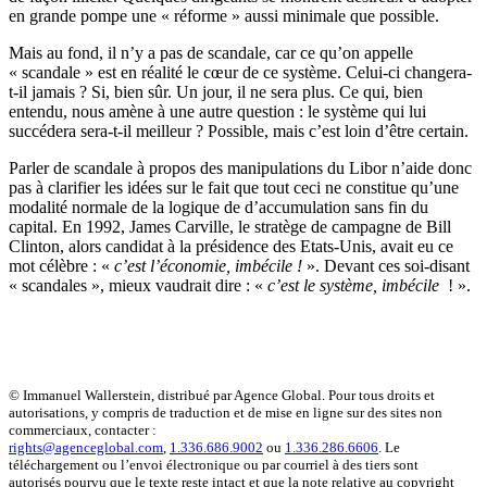
en grande pompe une « réforme » aussi minimale que possible.
Mais au fond, il n’y a pas de scandale, car ce qu’on appelle
« scandale » est en réalité le cœur de ce système. Celui-ci changera-
t-il jamais ? Si, bien sûr. Un jour, il ne sera plus. Ce qui, bien
entendu, nous amène à une autre question : le système qui lui
succédera sera-t-il meilleur ? Possible, mais c’est loin d’être certain.
Parler de scandale à propos des manipulations du Libor n’aide donc
pas à clarifier les idées sur le fait que tout ceci ne constitue qu’une
modalité normale de la logique de d’accumulation sans fin du
capital. En 1992, James Carville, le stratège de campagne de Bill
Clinton, alors candidat à la présidence des Etats-Unis, avait eu ce
mot célèbre : «
c’est l’économie, imbécile !
». Devant ces soi-disant
« scandales », mieux vaudrait dire : «
c’est le système, imbécile
! ».
© Immanuel Wallerstein, distribué par Agence Global. Pour tous droits et
autorisations, y compris de traduction et de mise en ligne sur des sites non
commerciaux, contacter :
rights@agenceglobal.com
,
1.336.686.9002
ou
1.336.286.6606
. Le
téléchargement ou l’envoi électronique ou par courriel à des tiers sont
autorisés pourvu que le texte reste intact et que la note relative au copyright