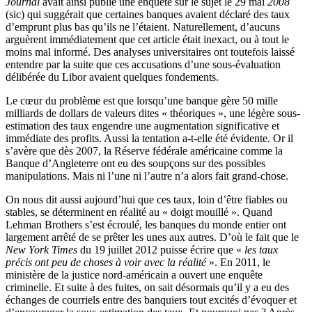
Journal
avait ainsi publié une enquête sur le sujet le 29 mai
2008
(sic) qui suggérait que certaines banques avaient déclaré des taux
d’emprunt plus bas qu’ils ne l’étaient. Naturellement, d’aucuns
arguèrent immédiatement que cet article était inexact, ou à tout le
moins mal informé. Des analyses universitaires ont toutefois laissé
entendre par la suite que ces accusations d’une sous-évaluation
délibérée du Libor avaient quelques fondements.
Le cœur du problème est que lorsqu’une banque gère 50 mille
milliards de dollars de valeurs dites « théoriques », une légère sous-
estimation des taux engendre une augmentation significative et
immédiate des profits. Aussi la tentation a-t-elle été évidente. Or il
s’avère que dès 2007, la Réserve fédérale américaine comme la
Banque d’Angleterre ont eu des soupçons sur des possibles
manipulations. Mais ni l’une ni l’autre n’a alors fait grand-chose.
On nous dit aussi aujourd’hui que ces taux, loin d’être fiables ou
stables, se déterminent en réalité au « doigt mouillé ». Quand
Lehman Brothers s’est écroulé, les banques du monde entier ont
largement arrêté de se prêter les unes aux autres. D’où le fait que le
New York Times
du 19 juillet 2012 puisse écrire que «
les taux
précis ont peu de choses à voir avec la réalité
». En 2011, le
ministère de la justice nord-américain a ouvert une enquête
criminelle. Et suite à des fuites, on sait désormais qu’il y a eu des
échanges de courriels entre des banquiers tout excités d’évoquer et