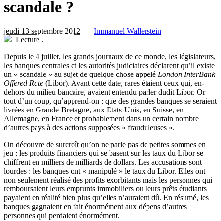
scandale ?
jeudi 13 septembre 2012
|
Immanuel Wallerstein
Lecture
.
Depuis le 4 juillet, les grands journaux de ce monde, les législateurs,
les banques centrales et les autorités judiciaires déclarent qu’il existe
un « scandale » au sujet de quelque chose appelé
London InterBank
Offered Rate
(Libor). Avant cette date, rares étaient ceux qui, en-
dehors du milieu bancaire, avaient entendu parler dudit Libor. Or
tout d’un coup, qu’apprend-on : que des grandes banques se seraient
livrées en Grande-Bretagne, aux Etats-Unis, en Suisse, en
Allemagne, en France et probablement dans un certain nombre
d’autres pays à des actions supposées « frauduleuses ».
On découvre de surcroît qu’on ne parle pas de petites sommes en
jeu : les produits financiers qui se basent sur les taux du Libor se
chiffrent en milliers de milliards de dollars. Les accusations sont
lourdes : les banques ont « manipulé » le taux du Libor. Elles ont
non seulement réalisé des profits exorbitants mais les personnes qui
remboursaient leurs emprunts immobiliers ou leurs prêts étudiants
payaient en réalité bien plus qu’elles n’auraient dû. En résumé, les
banques gagnaient en fait énormément aux dépens d’autres
personnes qui perdaient énormément.