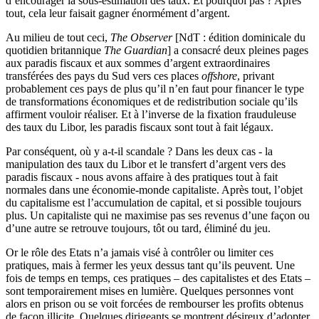
d’encourager la sous-estimation des taux. Et pourquoi pas ? Après
tout, cela leur faisait gagner énormément d’argent.
Au milieu de tout ceci,
The Observer
[NdT : édition dominicale du
quotidien britannique
The Guardian
] a consacré deux pleines pages
aux paradis fiscaux et aux sommes d’argent extraordinaires
transférées des pays du Sud vers ces places
offshore
, privant
probablement ces pays de plus qu’il n’en faut pour financer le type
de transformations économiques et de redistribution sociale qu’ils
affirment vouloir réaliser. Et à l’inverse de la fixation frauduleuse
des taux du Libor, les paradis fiscaux sont tout à fait légaux.
Par conséquent, où y a-t-il scandale ? Dans les deux cas - la
manipulation des taux du Libor et le transfert d’argent vers des
paradis fiscaux - nous avons affaire à des pratiques tout à fait
normales dans une économie-monde capitaliste. Après tout, l’objet
du capitalisme est l’accumulation de capital, et si possible toujours
plus. Un capitaliste qui ne maximise pas ses revenus d’une façon ou
d’une autre se retrouve toujours, tôt ou tard, éliminé du jeu.
Or le rôle des Etats n’a jamais visé à contrôler ou limiter ces
pratiques, mais à fermer les yeux dessus tant qu’ils peuvent. Une
fois de temps en temps, ces pratiques – des capitalistes et des Etats –
sont temporairement mises en lumière. Quelques personnes vont
alors en prison ou se voit forcées de rembourser les profits obtenus
de façon illicite. Quelques dirigeants se montrent désireux d’adopter