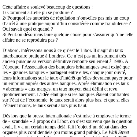
Cette affaire a soulevé beaucoup de questions :
1/ Comment a-t-elle pu se produire ?
2/ Pourquoi les autorités de régulation n’ont-elles pas mis un coup
d’arrêt à une pratique aujourd’hui considérée comme frauduleuse ?
Qui savait quoi et quand ?
3/ Peut-on désormais faire quelque chose pour s’assurer qu’une telle
affaire ne se reproduira pas ?
D’abord, intéressons-nous à ce qu’est le Libor. Il s’agit du taux
interbancaire pratiqué à Londres. Ce n’est pas un instrument très
ancien puisque sa version définitive remonte seulement à 1986. A
l’époque, l’Association des banquiers britanniques avait exigé que
les « grandes banques » partagent entre elles, chaque jour ouvré,
leurs informations sur le taux d’intérêt qu’elles devraient payer pour
un emprunt auprès des autres banques. Après élimination des taux
« aberrants » aux marges, un taux moyen était défini et revu
quotidiennement. L’idée était que si les banques étaient confiantes
sur l’état de l’économie, le taux serait alors plus bas, et que si elles
l’étaient moins, le taux serait alors plus haut.
Dès lors que la presse internationale s’est mise à employer le terme
de « scandale » à propos du Libor, on s’est souvenu que la question
avait, il y a un certain temps déjà, fait l’objet d’un débat dans des
organes plus confidentiels (ou moins grand public). Le
Wall Street