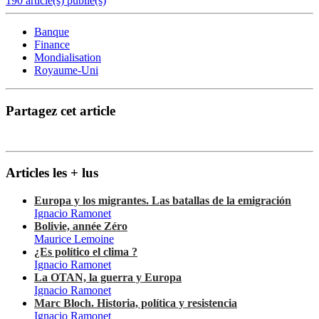
190 article(s) publié(s)
Banque
Finance
Mondialisation
Royaume-Uni
Partagez cet article
Articles les + lus
Europa y los migrantes. Las batallas de la emigración
Ignacio Ramonet
Bolivie, année Zéro
Maurice Lemoine
¿Es político el clima ?
Ignacio Ramonet
La OTAN, la guerra y Europa
Ignacio Ramonet
Marc Bloch. Historia, política y resistencia
Ignacio Ramonet