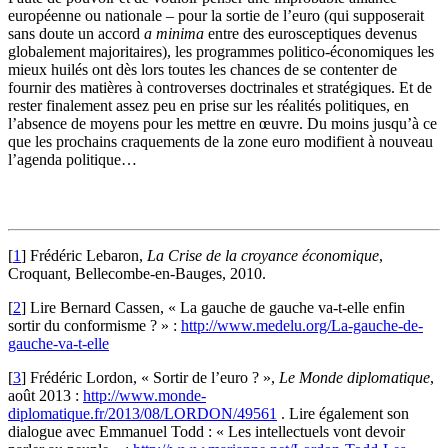
européenne ou nationale – pour la sortie de l’euro (qui supposerait
sans doute un accord
a minima
entre des eurosceptiques devenus
globalement majoritaires), les programmes politico-économiques les
mieux huilés ont dès lors toutes les chances de se contenter de
fournir des matières à controverses doctrinales et stratégiques. Et de
rester finalement assez peu en prise sur les réalités politiques, en
l’absence de moyens pour les mettre en œuvre. Du moins jusqu’à ce
que les prochains craquements de la zone euro modifient à nouveau
l’agenda politique…
[
1
]
Frédéric Lebaron,
La Crise de la croyance économique
,
Croquant, Bellecombe-en-Bauges, 2010.
[
2
]
Lire Bernard Cassen, « La gauche de gauche va-t-elle enfin
sortir du conformisme ? » :
http://www.medelu.org/La-gauche-de-
gauche-va-t-elle
[
3
]
Frédéric Lordon, « Sortir de l’euro ? »,
Le Monde
diplomatique
,
août 2013 :
http://www.monde-
diplomatique.fr/2013/08/LORDON/49561
. Lire également son
dialogue avec Emmanuel Todd : « Les intellectuels vont devoir