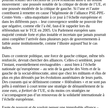
mouvement : une poussée notable de la critique de droite de l’UE, et
une poussée modérée de la critique de gauche. Si l’une et l’autre
contribuent à remettre en cause l’hégémonie de l’alliance PSE-PPE-
Centre-Verts – ultra-majoritaire à ce jour à l’échelle européenne et
dans les différents pays – leur convergence semble ne pouvoir être
que négative, comme elle l’a été, faut-il le rappeler lors du
référendum sur le TCE en 2005. Un Parlement européen sans
majorité centrale forte et plus instable et incertain que jamais pourrait
ainsi compléter l’arrivée dans plusieurs pays de gouvernements à
faible assise institutionnelle, comme l’illustre aujourd’hui le cas
italien.
Dans ce contexte politique, une force de gauche critique, même très
renforcée, devrait chercher des alliances. Celles-ci semblent, pour
l’instant, essentiellement envisageables – aussi bien à l’échelle
nationale qu’européenne – au sein de la gauche des Verts et de la
gauche de la social-démocratie, ainsi que chez les militants et élus de
plus en plus déroutés par les évolutions austéritaires de leurs partis.
Des courants qui se définissent comme « fédéralistes » et ne sont pas
prêts à entériner à court terme une stratégie de démantèlement de la
zone euro,
a fortiori
de l’UE, si du moins ces stratégies ne
s’accompagnent pas d’un renouveau de la solidarité internationale à
l’échelle européenne.
Faute de pouvoir et de vouloir penser une improbable alliance –