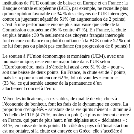
institutions de l’UE continue de baisser en Europe et en France : la
Banque centrale européenne (BCE), par exemple, ne recueille plus
qu’une opinion favorable de 34 % des citoyens de l’UE interrogés,
contre un jugement négatif de 51% (en augmentation de 2 points).
C’est là une performance encore plus mauvaise que celle de la
Commission européenne (36 % contre 47 %). En France, la chute
est plus brutale : 30 % seulement des citoyens français interrogés
font encore confiance ou plutôt confiance à la BCE contre 52 % qui
ne lui font pas ou plutôt pas confiance (en progression de 8 points) !
Le soutien à l’Union économique et monétaire (UEM), avec une
monnaie unique, reste encore majoritaire dans l’UE selon
l’Eurobaromètre, mais il s’érode lui aussi avec 51 % de « pour »,
soit une baisse de deux points. En France, la chute est de 7 points,
mais les « pour » sont encore 62 %, loin devant les « contre »
(33 %), ce qui semble attester de la permanence d’un
attachement concret à l’euro.
Même les indicateurs, assez stables, de qualité de vie, chers à
l’économie du bonheur, font les frais de la dynamique en cours. La
proportion d’enquêtés « satisfaits de la vie qu’ils mènent » diminue à
l’échelle de l’UE (à 75 %, moins un point) et plus nettement encore
en France, qui part de plus haut, n’en déplaise aux « déclinistes » :
83 %, en baisse de trois points. Du côté des pays où l’insatisfaction
est majoritaire, si la chute est enrayée en Grèce, elle s’accélère à