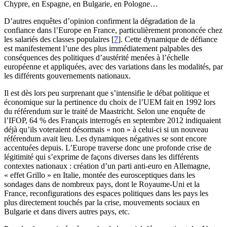
Chypre, en Espagne, en Bulgarie, en Pologne…
D’autres enquêtes d’opinion confirment la dégradation de la
confiance dans l’Europe en France, particulièrement prononcée chez
les salariés des classes populaires
[
7
]
. Cette dynamique de défiance
est manifestement l’une des plus immédiatement palpables des
conséquences des politiques d’austérité menées à l’échelle
européenne et appliquées, avec des variations dans les modalités, par
les différents gouvernements nationaux.
Il est dès lors peu surprenant que s’intensifie le débat politique et
économique sur la pertinence du choix de l’UEM fait en 1992 lors
du référendum sur le traité de Maastricht. Selon une enquête de
l’IFOP, 64 % des Français interrogés en septembre 2012 indiquaient
déjà qu’ils voteraient désormais « non » à celui-ci si un nouveau
référendum avait lieu. Les dynamiques négatives se sont encore
accentuées depuis. L’Europe traverse donc une profonde crise de
légitimité qui s’exprime de façons diverses dans les différents
contextes nationaux : création d’un parti anti-euro en Allemagne,
« effet Grillo » en Italie, montée des eurosceptiques dans les
sondages dans de nombreux pays, dont le Royaume-Uni et la
France, reconfigurations des espaces politiques dans les pays les
plus directement touchés par la crise, mouvements sociaux en
Bulgarie et dans divers autres pays, etc.