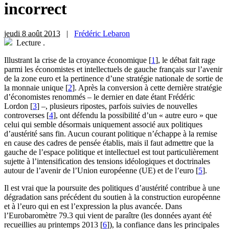
incorrect
jeudi 8 août 2013
|
Frédéric Lebaron
Lecture
.
I
llustrant la crise de la croyance économique
[
1
]
, le débat fait rage
parmi les économistes et intellectuels de gauche français sur l’avenir
de la zone euro et la pertinence d’une stratégie nationale de sortie de
la monnaie unique
[
2
]
. Après la conversion à cette dernière stratégie
d’économistes renommés – le dernier en date étant Frédéric
Lordon
[
3
]
–, plusieurs ripostes, parfois suivies de nouvelles
controverses
[
4
]
, ont défendu la possibilité d’un « autre euro » que
celui qui semble désormais uniquement associé aux politiques
d’austérité sans fin. Aucun courant politique n’échappe à la remise
en cause des cadres de pensée établis, mais il faut admettre que la
gauche de l’espace politique et intellectuel est tout particulièrement
sujette à l’intensification des tensions idéologiques et doctrinales
autour de l’avenir de l’Union européenne (UE) et de l’euro
[
5
]
.
Il est vrai que la poursuite des politiques d’austérité contribue à une
dégradation sans précédent du soutien à la construction européenne
et à l’euro qui en est l’expression la plus avancée. Dans
l’Eurobaromètre 79.3 qui vient de paraître (les données ayant été
recueillies au printemps 2013
[
6
]
), la confiance dans les principales