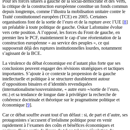
Pour les forces situées à gauche de la social-démocratie et des Verts,
la critique de la construction européenne constitue un fonds commun
depuis longtemps, comme l’illustra la mobilisation unitaire contre le
Traité constitutionnel européen (TCE) en 2005. Certaines
organisations font de la sortie de l’euro et de la rupture avec l’UE
[
8
]
un préalable à toute politique de gauche. Oskar Lafontaine évolue
vers cette position. A l’opposé, les forces du Front de gauche, en
premier lieu le PCF, maintiennent le cap d’une réorientation de la
construction européenne « au service des peuples », ce qui
supposerait déjà des ruptures institutionnelles lourdes, notamment
s’agissant de la BCE.
La virulence du débat économique est d’autant plus forte que ses
conclusions peuvent engager des révisions stratégiques et tactiques
importantes. S’ajoute à ce contexte la propension de la gauche
intellectuelle et politique à se structurer durablement autour
d’oppositions binaires et d’identités revendiquées
(internationalisme/souverainisme, « autre euro »/sortie de l’euro,
etc.) et sa tendance de longue date à privilégier la recherche de
cohérence doctrinale et théorique sur le pragmatisme politique et
économique
[
9
]
.
Car ce débat souffre avant tout d’un défaut : si, de part et d’autre, ses
protagonistes s’accusent d’irréalisme politique pour en venir
rapidement à l’examen des coûts et bénéfices économiques et