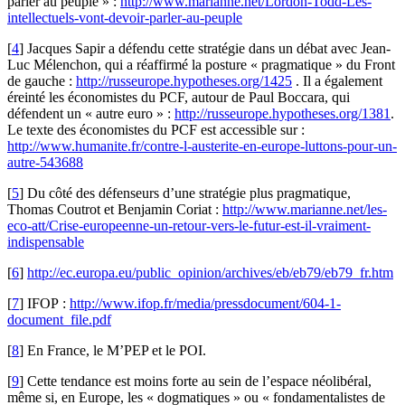
parler au peuple » :
http://www.marianne.net/Lordon-Todd-Les-
intellectuels-vont-devoir-parler-au-peuple
[
4
]
Jacques Sapir a défendu cette stratégie dans un débat avec Jean-
Luc Mélenchon, qui a réaffirmé la posture « pragmatique » du Front
de gauche :
http://russeurope.hypotheses.org/1425
. Il a également
éreinté les économistes du PCF, autour de Paul Boccara, qui
défendent un « autre euro » :
http://russeurope.hypotheses.org/1381
.
Le texte des économistes du PCF est accessible sur :
http://www.humanite.fr/contre-l-austerite-en-europe-luttons-pour-un-
autre-543688
[
5
]
Du côté des défenseurs d’une stratégie plus pragmatique,
Thomas Coutrot et Benjamin Coriat :
http://www.marianne.net/les-
eco-att/Crise-europeenne-un-retour-vers-le-futur-est-il-vraiment-
indispensable
[
6
]
http://ec.europa.eu/public_opinion/archives/eb/eb79/eb79_fr.htm
[
7
]
IFOP :
http://www.ifop.fr/media/pressdocument/604-1-
document_file.pdf
[
8
]
En France, le M’PEP et le POI.
[
9
]
Cette tendance est moins forte au sein de l’espace néolibéral,
même si, en Europe, les « dogmatiques » ou « fondamentalistes de