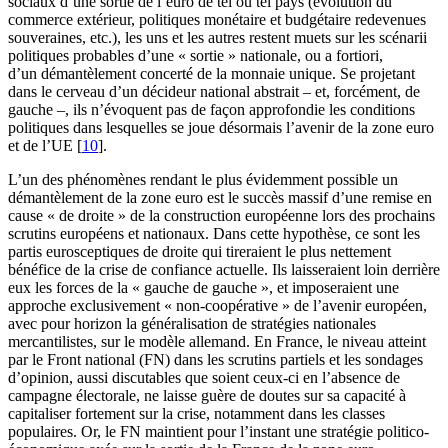
sociaux d’une sortie de l’euro de tel ou tel pays (évolution du
commerce extérieur, politiques monétaire et budgétaire redevenues
souveraines, etc.), les uns et les autres restent muets sur les scénarii
politiques probables d’une « sortie » nationale, ou a fortiori,
d’un démantèlement concerté de la monnaie unique. Se projetant
dans le cerveau d’un décideur national abstrait – et, forcément, de
gauche –, ils n’évoquent pas de façon approfondie les conditions
politiques dans lesquelles se joue désormais l’avenir de la zone euro
et de l’UE
[
10
]
.
L’un des phénomènes rendant le plus évidemment possible un
démantèlement de la zone euro est le succès massif d’une remise en
cause « de droite » de la construction européenne lors des prochains
scrutins européens et nationaux. Dans cette hypothèse, ce sont les
partis eurosceptiques de droite qui tireraient le plus nettement
bénéfice de la crise de confiance actuelle. Ils laisseraient loin derrière
eux les forces de la « gauche de gauche », et imposeraient une
approche exclusivement « non-coopérative » de l’avenir européen,
avec pour horizon la généralisation de stratégies nationales
mercantilistes, sur le modèle allemand. En France, le niveau atteint
par le Front national (FN) dans les scrutins partiels et les sondages
d’opinion, aussi discutables que soient ceux-ci en l’absence de
campagne électorale, ne laisse guère de doutes sur sa capacité à
capitaliser fortement sur la crise, notamment dans les classes
populaires. Or, le FN maintient pour l’instant une stratégie politico-