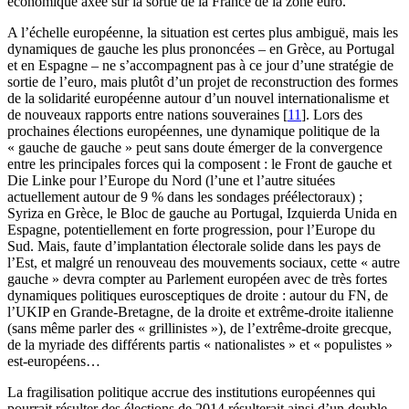
économique axée sur la sortie de la France de la zone euro.
A l’échelle européenne, la situation est certes plus ambiguë, mais les
dynamiques de gauche les plus prononcées – en Grèce, au Portugal
et en Espagne – ne s’accompagnent pas à ce jour d’une stratégie de
sortie de l’euro, mais plutôt d’un projet de reconstruction des formes
de la solidarité européenne autour d’un nouvel internationalisme et
de nouveaux rapports entre nations souveraines
[
11
]
. Lors des
prochaines élections européennes, une dynamique politique de la
« gauche de gauche » peut sans doute émerger de la convergence
entre les principales forces qui la composent : le Front de gauche et
Die Linke pour l’Europe du Nord (l’une et l’autre situées
actuellement autour de 9 % dans les sondages préélectoraux) ;
Syriza en Grèce, le Bloc de gauche au Portugal, Izquierda Unida en
Espagne, potentiellement en forte progression, pour l’Europe du
Sud. Mais, faute d’implantation électorale solide dans les pays de
l’Est, et malgré un renouveau des mouvements sociaux, cette « autre
gauche » devra compter au Parlement européen avec de très fortes
dynamiques politiques eurosceptiques de droite : autour du FN, de
l’UKIP en Grande-Bretagne, de la droite et extrême-droite italienne
(sans même parler des « grillinistes »), de l’extrême-droite grecque,
de la myriade des différents partis « nationalistes » et « populistes »
est-européens…
La fragilisation politique accrue des institutions européennes qui
pourrait résulter des élections de 2014 résulterait ainsi d’un double