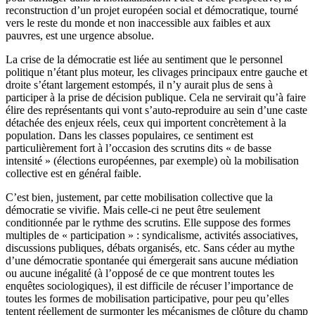
reconstruction d’un projet européen social et démocratique, tourné
vers le reste du monde et non inaccessible aux faibles et aux
pauvres, est une urgence absolue.
La crise de la démocratie est liée au sentiment que le personnel
politique n’étant plus moteur, les clivages principaux entre gauche et
droite s’étant largement estompés, il n’y aurait plus de sens à
participer à la prise de décision publique. Cela ne servirait qu’à faire
élire des représentants qui vont s’auto-reproduire au sein d’une caste
détachée des enjeux réels, ceux qui importent concrètement à la
population. Dans les classes populaires, ce sentiment est
particulièrement fort à l’occasion des scrutins dits « de basse
intensité » (élections européennes, par exemple) où la mobilisation
collective est en général faible.
C’est bien, justement, par cette mobilisation collective que la
démocratie se vivifie. Mais celle-ci ne peut être seulement
conditionnée par le rythme des scrutins. Elle suppose des formes
multiples de « participation » : syndicalisme, activités associatives,
discussions publiques, débats organisés, etc. Sans céder au mythe
d’une démocratie spontanée qui émergerait sans aucune médiation
ou aucune inégalité (à l’opposé de ce que montrent toutes les
enquêtes sociologiques), il est difficile de récuser l’importance de
toutes les formes de mobilisation participative, pour peu qu’elles
tentent réellement de surmonter les mécanismes de clôture du champ