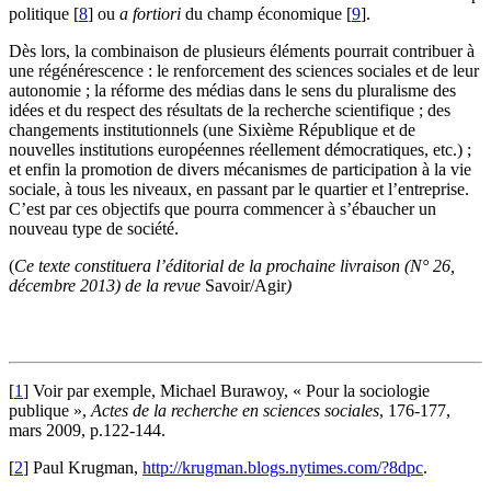
politique
[
8
]
ou
a fortiori
du champ économique
[
9
]
.
Dès lors, la combinaison de plusieurs éléments pourrait contribuer à
une régénérescence : le renforcement des sciences sociales et de leur
autonomie ; la réforme des médias dans le sens du pluralisme des
idées et du respect des résultats de la recherche scientifique ; des
changements institutionnels (une Sixième République et de
nouvelles institutions européennes réellement démocratiques, etc.) ;
et enfin la promotion de divers mécanismes de participation à la vie
sociale, à tous les niveaux, en passant par le quartier et l’entreprise.
C’est par ces objectifs que pourra commencer à s’ébaucher un
nouveau type de société.
(
Ce texte constituera l’éditorial de la prochaine livraison (N° 26,
décembre 2013) de la revue
Savoir/Agir
)
[
1
]
Voir par exemple, Michael Burawoy, « Pour la sociologie
publique »,
Actes de la recherche en sciences sociales
, 176-177,
mars 2009, p.122-144.
[
2
]
Paul Krugman,
http://krugman.blogs.nytimes.com/?8dpc
.