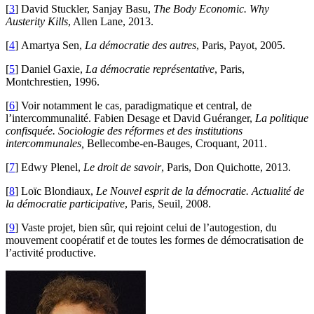
[
3
]
David Stuckler, Sanjay Basu,
The Body Economic. Why
Austerity Kills
, Allen Lane, 2013.
[
4
]
Amartya Sen,
La démocratie des autres
, Paris, Payot, 2005.
[
5
]
Daniel Gaxie,
La démocratie représentative
, Paris,
Montchrestien, 1996.
[
6
]
Voir notamment le cas, paradigmatique et central, de
l’intercommunalité. Fabien Desage et David Guéranger,
La politique
confisquée. Sociologie des réformes et des institutions
intercommunales,
Bellecombe-en-Bauges, Croquant, 2011.
[
7
]
Edwy Plenel,
Le droit de savoir
, Paris, Don Quichotte, 2013.
[
8
]
Loïc Blondiaux,
Le Nouvel esprit de la démocratie. Actualité de
la démocratie participative
, Paris, Seuil, 2008.
[
9
]
Vaste projet, bien sûr, qui rejoint celui de l’autogestion, du
mouvement coopératif et de toutes les formes de démocratisation de
l’activité productive.