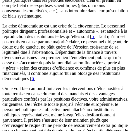
partis politiques dans les périodes électorales. Cela en prenant en
compte l’état des expertises scientifiques (plus ou moins
consensuelles ou clivées, etc.), sans introduire dans leur présentation
de biais systématique.
La crise démocratique est une crise de la citoyenneté. Le personnel
politique dirigeant, professionnalisé et « autonome », est attaché à la
reproduction des institutions telles qu’elles sont
[
5
]
. Tant qu’il n’est
pas remis en cause par une majorité claire, ce personnel dirigeant, de
droite ou de gauche, ne pâtit guère de l’érosion croissante de sa
légitimité due à l’abstention. Dépendant de la finance à travers
divers mécanismes - en premier lieu l’endettement public qui n’a
cessé de s’accroître depuis la mondialisation financière -, porté à
« gérer » selon des critères d’efficience eux-mêmes de plus en plus
financiarisés, il contribue aujourd’hui au blocage des institutions
démocratiques
[
6
]
.
On le voit bien aujourd’hui avec les interventions d’élus hostiles à
toute remise en cause du cumul des mandats et des avantages
particuliers conférés par les positions électives, voire administratives,
dirigeantes. De l’échelle locale jusqu’à l’échelle européenne, le
personnel politique est objectivement attaché aux institutions
politiques représentatives, même lorsqu’elles dysfonctionnent
gravement. Il préfère s’assurer de leur maintien plutôt que
d’envisager le risque d’une période de ressourcement extra-politique
ou un changement notable de règles du jeu. C’est particulièrement le