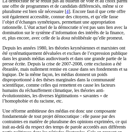
La démocratie ne se réduit pas au bulletin de vote et au choix parmi
une offre de programmes et de candidats différenciés, même si ce
pluralisme est bien sûr nécessaire
[
4
]
. Encore faut-il que cette offre
soit également accessible, connue des citoyens, et qu’elle fasse
l’objet d’échanges symétriques, permettant une appropriation
rationnelle. L’état actuel de la démocratie n’est pas sans lien avec la
domination sur le système d’information des intérêts de la finance,
et, plus encore, avec celle de la
doxa
néolibérale qu’elle promeut.
Depuis les années 1980, les théories keynésiennes et marxistes ont
été systématiquement dévaluées et exclues de l’expression publique
dans les grands médias audiovisuels et dans une grande partie de la
presse écrite. Depuis la crise de 2007-2008, cette exclusion a été
ébranlée, mais nullement remise en cause dans ses fondements et sa
logique. De la même façon, les médias donnent un poids
disproportionné à des thèses marginales dans la communauté
scientifique, comme celles qui remettent en cause les facteurs
humains du réchauffement climatique, les théories anti-
évolutionnistes, les diverses légitimations « savantes » de
l’homophobie et du racisme, etc.
Une réforme ambitieuse des médias est donc une composante
fondamentale de tout projet démocratique : elle passe par des
contraintes en matière de pluralisme des opinions exprimées, ce qui
irait au-delà du respect des temps de parole accordés aux différents