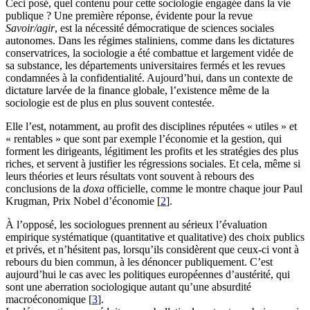
Ceci posé, quel contenu pour cette sociologie engagée dans la vie
publique ? Une première réponse, évidente pour la revue
Savoir/agir
, est la nécessité démocratique de sciences sociales
autonomes. Dans les régimes staliniens, comme dans les dictatures
conservatrices, la sociologie a été combattue et largement vidée de
sa substance, les départements universitaires fermés et les revues
condamnées à la confidentialité. Aujourd’hui, dans un contexte de
dictature larvée de la finance globale, l’existence même de la
sociologie est de plus en plus souvent contestée.
Elle l’est, notamment, au profit des disciplines réputées « utiles » et
« rentables » que sont par exemple l’économie et la gestion, qui
forment les dirigeants, légitiment les profits et les stratégies des plus
riches, et servent à justifier les régressions sociales. Et cela, même si
leurs théories et leurs résultats vont souvent à rebours des
conclusions de la
doxa
officielle, comme le montre chaque jour Paul
Krugman, Prix Nobel d’économie
[
2
]
.
À l’opposé, les sociologues prennent au sérieux l’évaluation
empirique systématique (quantitative et qualitative) des choix publics
et privés, et n’hésitent pas, lorsqu’ils considèrent que ceux-ci vont à
rebours du bien commun, à les dénoncer publiquement. C’est
aujourd’hui le cas avec les politiques européennes d’austérité, qui
sont une aberration sociologique autant qu’une absurdité
macroéconomique
[
3
]
.