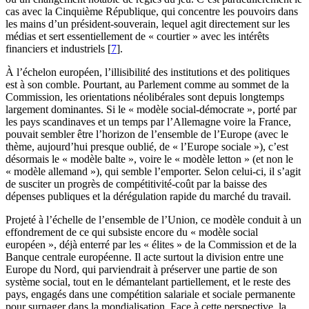
cas avec la Cinquième République, qui concentre les pouvoirs dans
les mains d’un président-souverain, lequel agit directement sur les
médias et sert essentiellement de « courtier » avec les intérêts
financiers et industriels
[
7
]
.
À l’échelon européen, l’illisibilité des institutions et des politiques
est à son comble. Pourtant, au Parlement comme au sommet de la
Commission, les orientations néolibérales sont depuis longtemps
largement dominantes. Si le « modèle social-démocrate », porté par
les pays scandinaves et un temps par l’Allemagne voire la France,
pouvait sembler être l’horizon de l’ensemble de l’Europe (avec le
thème, aujourd’hui presque oublié, de « l’Europe sociale »), c’est
désormais le « modèle balte », voire le « modèle letton » (et non le
« modèle allemand »), qui semble l’emporter. Selon celui-ci, il s’agit
de susciter un progrès de compétitivité-coût par la baisse des
dépenses publiques et la dérégulation rapide du marché du travail.
Projeté à l’échelle de l’ensemble de l’Union, ce modèle conduit à un
effondrement de ce qui subsiste encore du « modèle social
européen », déjà enterré par les « élites » de la Commission et de la
Banque centrale européenne. Il acte surtout la division entre une
Europe du Nord, qui parviendrait à préserver une partie de son
système social, tout en le démantelant partiellement, et le reste des
pays, engagés dans une compétition salariale et sociale permanente
pour surnager dans la mondialisation. Face à cette perspective, la