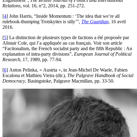
Englishness”,
The British Journal of Politics and International
Relations
, vol. 16, n°2, 2014, pp. 251-272.
[
4
]
John Harris, “Inside Momentum : ‘The idea that we’re all
rulebook-thumping Trotskyites is silly’”,
The Guardian
, 16 avril
2016.
[
5
]
La distinction de plusieurs types de factions a été proposée par
Alistair Cole, qui l’a appliquée au cas français. Voir son article
“Factionalism, the French socialist party and the fifth Republic : An
explanation of intra-party divisions”,
European Journal of Political
Research
, 17, 1989, pp. 77-94.
[
6
]
Anton Pelinka, « Austria », in Jean-Michel De Waele, Fabien
Escalona et Mathieu Vieira (dir.),
The Palgrave Handbook of Social
Democracy
, Basingstoke, Palgrave Macmillan, pp. 33-50.