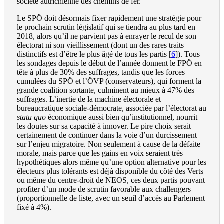
société autrichienne des chemins de fer.
Le SPÖ doit désormais fixer rapidement une stratégie pour
le prochain scrutin législatif qui se tiendra au plus tard en
2018, alors qu’il ne parvient pas à enrayer le recul de son
électorat ni son vieillissement (dont un des rares traits
distinctifs est d’être le plus âgé de tous les partis
[
6
]
). Tous
les sondages depuis le début de l’année donnent le FPÖ en
tête à plus de 30% des suffrages, tandis que les forces
cumulées du SPÖ et l’ÖVP (conservateurs), qui forment la
grande coalition sortante, culminent au mieux à 47% des
suffrages. L’inertie de la machine électorale et
bureaucratique sociale-démocrate, associée par l’électorat au
statu quo
économique aussi bien qu’institutionnel, nourrit
les doutes sur sa capacité à innover. Le pire choix serait
certainement de continuer dans la voie d’un durcissement
sur l’enjeu migratoire. Non seulement à cause de la défaite
morale, mais parce que les gains en voix seraient très
hypothétiques alors même qu’une option alternative pour les
électeurs plus tolérants est déjà disponible du côté des Verts
ou même du centre-droit de NEOS, ces deux partis pouvant
profiter d’un mode de scrutin favorable aux challengers
(proportionnelle de liste, avec un seuil d’accès au Parlement
fixé à 4%).