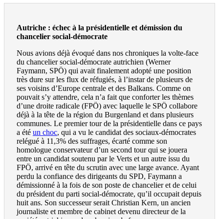
Autriche : échec à la présidentielle et démission du
chancelier social-démocrate
Nous avions déjà évoqué dans nos chroniques la volte-face
du chancelier social-démocrate autrichien (Werner
Faymann, SPÖ) qui avait finalement adopté une position
très dure sur les flux de réfugiés, à l’instar de plusieurs de
ses voisins d’Europe centrale et des Balkans. Comme on
pouvait s’y attendre, cela n’a fait que conforter les thèmes
d’une droite radicale (FPÖ) avec laquelle le SPÖ collabore
déjà à la tête de la région du Burgenland et dans plusieurs
communes. Le premier tour de la présidentielle dans ce pays
a été
un choc
, qui a vu le candidat des sociaux-démocrates
relégué à 11,3% des suffrages, écarté comme son
homologue conservateur d’un second tour qui se jouera
entre un candidat soutenu par le Verts et un autre issu du
FPÖ, arrivé en tête du scrutin avec une large avance. Ayant
perdu la confiance des dirigeants du SPD, Faymann a
démissionné à la fois de son poste de chancelier et de celui
du président du parti social-démocrate, qu’il occupait depuis
huit ans. Son successeur serait Christian Kern, un ancien
journaliste et membre de cabinet devenu directeur de la