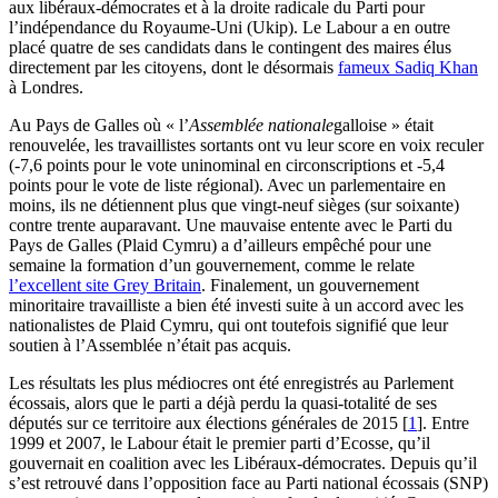
aux libéraux-démocrates et à la droite radicale du Parti pour
l’indépendance du Royaume-Uni (Ukip). Le Labour a en outre
placé quatre de ses candidats dans le contingent des maires élus
directement par les citoyens, dont le désormais
fameux Sadiq Khan
à Londres.
Au Pays de Galles où « l’
Assemblée nationale
galloise » était
renouvelée, les travaillistes sortants ont vu leur score en voix reculer
(-7,6 points pour le vote uninominal en circonscriptions et -5,4
points pour le vote de liste régional). Avec un parlementaire en
moins, ils ne détiennent plus que vingt-neuf sièges (sur soixante)
contre trente auparavant. Une mauvaise entente avec le Parti du
Pays de Galles (Plaid Cymru) a d’ailleurs empêché pour une
semaine la formation d’un gouvernement, comme le relate
l’excellent site Grey Britain
. Finalement, un gouvernement
minoritaire travailliste a bien été investi suite à un accord avec les
nationalistes de Plaid Cymru, qui ont toutefois signifié que leur
soutien à l’Assemblée n’était pas acquis.
Les résultats les plus médiocres ont été enregistrés au Parlement
écossais, alors que le parti a déjà perdu la quasi-totalité de ses
députés sur ce territoire aux élections générales de 2015
[
1
]
. Entre
1999 et 2007, le Labour était le premier parti d’Ecosse, qu’il
gouvernait en coalition avec les Libéraux-démocrates. Depuis qu’il
s’est retrouvé dans l’opposition face au Parti national écossais (SNP)