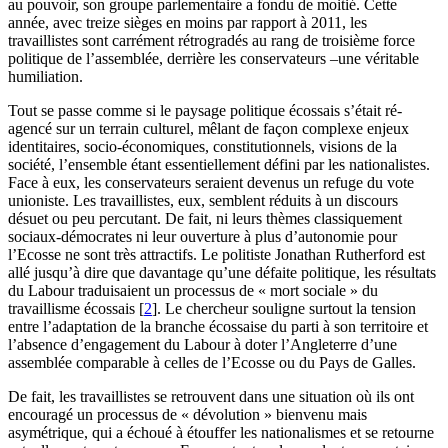
au pouvoir, son groupe parlementaire a fondu de moitié. Cette
année, avec treize sièges en moins par rapport à 2011, les
travaillistes sont carrément rétrogradés au rang de troisième force
politique de l’assemblée, derrière les conservateurs –une véritable
humiliation.
Tout se passe comme si le paysage politique écossais s’était ré-
agencé sur un terrain culturel, mêlant de façon complexe enjeux
identitaires, socio-économiques, constitutionnels, visions de la
société, l’ensemble étant essentiellement défini par les nationalistes.
Face à eux, les conservateurs seraient devenus un refuge du vote
unioniste. Les travaillistes, eux, semblent réduits à un discours
désuet ou peu percutant. De fait, ni leurs thèmes classiquement
sociaux-démocrates ni leur ouverture à plus d’autonomie pour
l’Ecosse ne sont très attractifs. Le politiste Jonathan Rutherford est
allé jusqu’à dire que davantage qu’une défaite politique, les résultats
du Labour traduisaient un processus de « mort sociale » du
travaillisme écossais
[
2
]
. Le chercheur souligne surtout la tension
entre l’adaptation de la branche écossaise du parti à son territoire et
l’absence d’engagement du Labour à doter l’Angleterre d’une
assemblée comparable à celles de l’Ecosse ou du Pays de Galles.
De fait, les travaillistes se retrouvent dans une situation où ils ont
encouragé un processus de « dévolution » bienvenu mais
asymétrique, qui a échoué à étouffer les nationalismes et se retourne