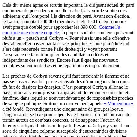
Cela dit, même après ce scrutin important, le dirigeant actuel du parti
continuera de posséder son meilleur atout, à savoir le soutien des
adhérents qui l’ont porté à la direction du parti. Avant son élection,
le Labour comptait 200 000 membres. Début 2016, leur nombre
avait presque doublé pour approcher les 390 000.
Comme l’a
confirmé une récente enquête
, la plupart sont des soutiens qui seront
rétifs à un « putsch anti-Corbyn ». Pour réussir, une telle offensive
devrait en effet passer par la case « primaires », une procédure qui
s’est déjà retournée contre l’aile droite qui y voyait pourtant
l’assurance de faire triompher des candidats modérés et
indépendants des syndicats. Encore faut-il que les nouveaux
membres soient mobilisés et ne repartent pas trop rapidement.
Les proches de Corbyn savent qu’il faut entretenir la flamme et ne
pas se laisser absorber par les vicissitudes d’une organisation qui a
tôt fait de dissiper les énergies. C’est pourquoi Corbyn sillonne le
pays, non sans avoir pris soin auparavant de remanier son cabinet
fantôme, dans lequel se trouvent davantage de responsables proches
de sa ligne politique. Surtout, un mouvement appelé
« Momentum »
a été fondé. Revendiquant une cinquantaine de groupes locaux,
l’organisation se fixe pour objectifs de favoriser un militantisme de
terrain autour de combats concrets, et de supporter l’action de
Jeremy Corbyn à l’intérieur du parti. Les anti-Corbyn y voient une
sorte de cinquième colonne susceptible d’entretenir des divisions
internes et surtout de réclamer un contrôle sur les investitures des