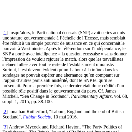
[
1
]
Jusqu’alors, le Parti national écossais (SNP) avait certes acquis
une stature gouvernementale à l’échelle de l’Ecosse, mais semblait
être réduit à un simple pouvoir de nuisance en ce qui concernait le
pouvoir à Westminster. Après le référendum sur l’indépendance, le
SNP a porté avec intelligence « la question écossaise » sans donner
l’impression de vouloir rejouer le match, alors que les travaillistes
s’étaient alliés avec tout le reste de l’establishment unioniste.
Surtout, il est devenu évident qu’un Labour à la traîne dans les
sondages ne pouvait espérer une alternance qu’en comptant sur
l’appui d’autres partis anti-austérité, dont le SNP tel qu’il se
présentait. Pour la première fois, ce dernier était donc crédité d’un
possible rôle positif dans le gouvernement du pays. Cf. James
Mitchell, “Sea Change in Scotland”,
Parliamentary Affairs
, vol. 68,
suppl. 1, 2015, pp. 88-100.
[
2
]
Jonathan Rutherford, “Labour, England and the end of British
Scotland”,
Fabian Society
, 10 mai 2016.
[
3
]
Andrew Mycock and Richard Hayton, “The Party Politics of