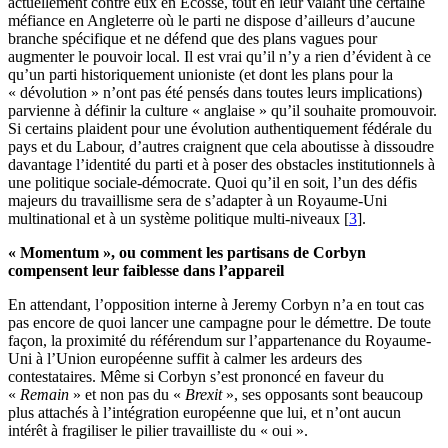
actuellement contre eux en Ecosse, tout en leur valant une certaine
méfiance en Angleterre où le parti ne dispose d’ailleurs d’aucune
branche spécifique et ne défend que des plans vagues pour
augmenter le pouvoir local. Il est vrai qu’il n’y a rien d’évident à ce
qu’un parti historiquement unioniste (et dont les plans pour la
« dévolution » n’ont pas été pensés dans toutes leurs implications)
parvienne à définir la culture « anglaise » qu’il souhaite promouvoir.
Si certains plaident pour une évolution authentiquement fédérale du
pays et du Labour, d’autres craignent que cela aboutisse à dissoudre
davantage l’identité du parti et à poser des obstacles institutionnels à
une politique sociale-démocrate. Quoi qu’il en soit, l’un des défis
majeurs du travaillisme sera de s’adapter à un Royaume-Uni
multinational et à un système politique multi-niveaux
[
3
]
.
« Momentum », ou comment les partisans de Corbyn
compensent leur faiblesse dans l’appareil
En attendant, l’opposition interne à Jeremy Corbyn n’a en tout cas
pas encore de quoi lancer une campagne pour le démettre. De toute
façon, la proximité du référendum sur l’appartenance du Royaume-
Uni à l’Union européenne suffit à calmer les ardeurs des
contestataires. Même si Corbyn s’est prononcé en faveur du
«
Remain
» et non pas du «
Brexit
», ses opposants sont beaucoup
plus attachés à l’intégration européenne que lui, et n’ont aucun
intérêt à fragiliser le pilier travailliste du « oui ».