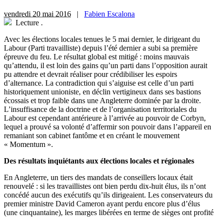
vendredi 20 mai 2016
|
Fabien Escalona
Lecture
.
A
vec les élections locales tenues le 5 mai dernier, le dirigeant du
Labour (Parti travailliste) depuis l’été dernier a subi sa première
épreuve du feu. Le résultat global est mitigé : moins mauvais
qu’attendu, il est loin des gains qu’un parti dans l’opposition aurait
pu attendre et devrait réaliser pour crédibiliser les espoirs
d’alternance. La contradiction qui s’aiguise est celle d’un parti
historiquement unioniste, en déclin vertigineux dans ses bastions
écossais et trop faible dans une Angleterre dominée par la droite.
L’insuffisance de la doctrine et de l’organisation territoriales du
Labour est cependant antérieure à l’arrivée au pouvoir de Corbyn,
lequel a prouvé sa volonté d’affermir son pouvoir dans l’appareil en
remaniant son cabinet fantôme et en créant le mouvement
« Momentum ».
Des résultats inquiétants aux élections locales et régionales
En Angleterre, un tiers des mandats de conseillers locaux était
renouvelé : si les travaillistes ont bien perdu dix-huit élus, ils n’ont
concédé aucun des exécutifs qu’ils dirigeaient. Les conservateurs du
premier ministre David Cameron ayant perdu encore plus d’élus
(une cinquantaine), les marges libérées en terme de sièges ont profité