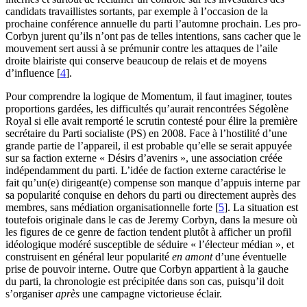
candidats travaillistes sortants, par exemple à l’occasion de la
prochaine conférence annuelle du parti l’automne prochain. Les pro-
Corbyn jurent qu’ils n’ont pas de telles intentions, sans cacher que le
mouvement sert aussi à se prémunir contre les attaques de l’aile
droite blairiste qui conserve beaucoup de relais et de moyens
d’influence
[
4
]
.
Pour comprendre la logique de Momentum, il faut imaginer, toutes
proportions gardées, les difficultés qu’aurait rencontrées Ségolène
Royal si elle avait remporté le scrutin contesté pour élire la première
secrétaire du Parti socialiste (PS) en 2008. Face à l’hostilité d’une
grande partie de l’appareil, il est probable qu’elle se serait appuyée
sur sa faction externe « Désirs d’avenirs », une association créée
indépendamment du parti. L’idée de faction externe caractérise le
fait qu’un(e) dirigeant(e) compense son manque d’appuis interne par
sa popularité conquise en dehors du parti ou directement auprès des
membres, sans médiation organisationnelle forte
[
5
]
. La situation est
toutefois originale dans le cas de Jeremy Corbyn, dans la mesure où
les figures de ce genre de faction tendent plutôt à afficher un profil
idéologique modéré susceptible de séduire « l’électeur médian », et
construisent en général leur popularité
en amont
d’une éventuelle
prise de pouvoir interne. Outre que Corbyn appartient à la gauche
du parti, la chronologie est précipitée dans son cas, puisqu’il doit
s’organiser
après
une campagne victorieuse éclair.