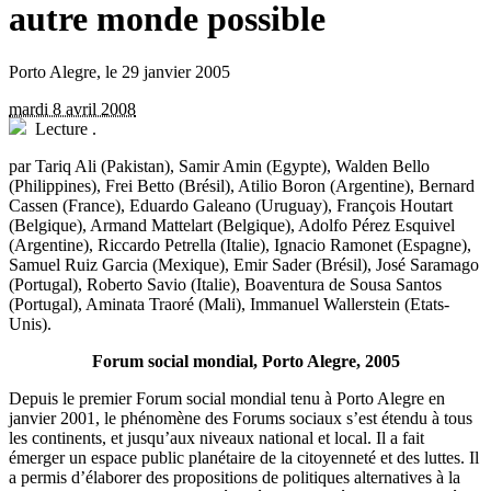
autre monde possible
Porto Alegre, le 29 janvier 2005
mardi 8 avril 2008
Lecture
.
par Tariq Ali (Pakistan), Samir Amin (Egypte), Walden Bello
(Philippines), Frei Betto (Brésil), Atilio Boron (Argentine), Bernard
Cassen (France), Eduardo Galeano (Uruguay), François Houtart
(Belgique), Armand Mattelart (Belgique), Adolfo Pérez Esquivel
(Argentine), Riccardo Petrella (Italie), Ignacio Ramonet (Espagne),
Samuel Ruiz Garcia (Mexique), Emir Sader (Brésil), José Saramago
(Portugal), Roberto Savio (Italie), Boaventura de Sousa Santos
(Portugal), Aminata Traoré (Mali), Immanuel Wallerstein (Etats-
Unis).
Forum social mondial, Porto Alegre, 2005
Depuis le premier Forum social mondial tenu à Porto Alegre en
janvier 2001, le phénomène des Forums sociaux s’est étendu à tous
les continents, et jusqu’aux niveaux national et local. Il a fait
émerger un espace public planétaire de la citoyenneté et des luttes. Il
a permis d’élaborer des propositions de politiques alternatives à la