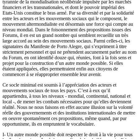
tyrannie de la mondialisation néolibérale impulsée par les marchés
financiers et les transnationales, et dont le pouvoir impérial des
Etats-Unis constitue le bras armé. Par sa diversité et par la solidarité
entre les acteurs et les mouvements sociaux qui le composent, le
mouvement altermondialiste est désormais une force qui compte au
niveau mondial. Dans le foisonnement des propositions issues des
Forums, il en est un grand nombre qui semblent recueillir un très
large accord au sein des mouvements sociaux. Parmi celles-ci, les
signataires du Manifeste de Porto Alegre, qui s’expriment à titre
strictement personnel et qui ne prétendent aucunement parler au nom
du Forum, en ont identifié douze qui, réunies, font à la fois sens et
projet pour la construction d’un autre monde possible. Si elles
étaient appliquées, elles permettraient enfin aux citoyens de
commencer à se réapproprier ensemble leur avenir.
Ce socle minimal est soumis à l’appréciation des acteurs et
mouvements sociaux de tous les pays. C’est à eux qu’il
appartiendra, à tous les niveaux - mondial, continental, national et
local -, de mener les combats nécessaires pour qu’elles deviennent
réalité. Nous ne nous faisons en effet aucune illusion sur la volonté
réelle des gouvernements et des institutions internationales de mettre
en oeuvre spontanément ces propositions, même quand, par pur
opportunisme, ils en empruntent le vocabulaire.
I- Un autre monde possible doit respecter le droit à la vie pour tous