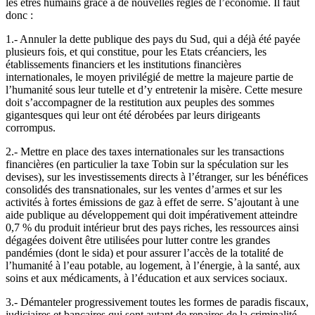
les êtres humains grâce à de nouvelles règles de l’économie. Il faut
donc :
1.- Annuler la dette publique des pays du Sud, qui a déjà été payée
plusieurs fois, et qui constitue, pour les Etats créanciers, les
établissements financiers et les institutions financières
internationales, le moyen privilégié de mettre la majeure partie de
l’humanité sous leur tutelle et d’y entretenir la misère. Cette mesure
doit s’accompagner de la restitution aux peuples des sommes
gigantesques qui leur ont été dérobées par leurs dirigeants
corrompus.
2.- Mettre en place des taxes internationales sur les transactions
financières (en particulier la taxe Tobin sur la spéculation sur les
devises), sur les investissements directs à l’étranger, sur les bénéfices
consolidés des transnationales, sur les ventes d’armes et sur les
activités à fortes émissions de gaz à effet de serre. S’ajoutant à une
aide publique au développement qui doit impérativement atteindre
0,7 % du produit intérieur brut des pays riches, les ressources ainsi
dégagées doivent être utilisées pour lutter contre les grandes
pandémies (dont le sida) et pour assurer l’accès de la totalité de
l’humanité à l’eau potable, au logement, à l’énergie, à la santé, aux
soins et aux médicaments, à l’éducation et aux services sociaux.
3.- Démanteler progressivement toutes les formes de paradis fiscaux,
judiciaires et bancaires qui sont autant de repaires de la criminalité