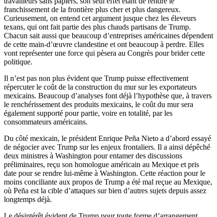
travailleurs sans papiers, son seul effet étant de rendre le
franchissement de la frontière plus cher et plus dangereux.
Curieusement, on entend cet argument jusque chez les éleveurs
texans, qui ont fait partie des plus chauds partisans de Trump.
Chacun sait aussi que beaucoup d’entreprises américaines dépendent
de cette main-d’œuvre clandestine et ont beaucoup à perdre. Elles
vont représenter une force qui pèsera au Congrès pour brider cette
politique.
Il n’est pas non plus évident que Trump puisse effectivement
répercuter le coût de la construction du mur sur les exportateurs
mexicains. Beaucoup d’analyses font déjà l’hypothèse que, à travers
le renchérissement des produits mexicains, le coût du mur sera
également supporté pour partie, voire en totalité, par les
consommateurs américains.
Du côté mexicain, le président Enrique Peña Nieto a d’abord essayé
de négocier avec Trump sur les enjeux frontaliers. Il a ainsi dépêché
deux ministres à Washington pour entamer des discussions
préliminaires, reçu son homologue américain au Mexique et pris
date pour se rendre lui-même à Washington. Cette réaction pour le
moins conciliante aux propos de Trump a été mal reçue au Mexique,
où Peña est la cible d’attaques sur bien d’autres sujets depuis assez
longtemps déjà.
Le désintérêt évident de Trump pour toute forme d’arrangement