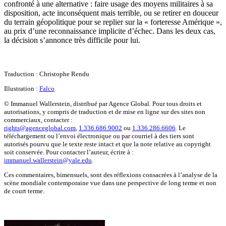
confronté à une alternative : faire usage des moyens militaires à sa
disposition, acte inconséquent mais terrible, ou se retirer en douceur
du terrain géopolitique pour se replier sur la « forteresse Amérique »,
au prix d’une reconnaissance implicite d’échec. Dans les deux cas,
la décision s’annonce très difficile pour lui.
Traduction : Christophe Rendu
Illustration :
Falco
© Immanuel Wallerstein, distribué par Agence Global. Pour tous droits et
autorisations, y compris de traduction et de mise en ligne sur des sites non
commerciaux, contacter :
rights@agenceglobal.com
,
1.336.686.9002
ou
1.336.286.6606
. Le
téléchargement ou l’envoi électronique ou par courriel à des tiers sont
autorisés pourvu que le texte reste intact et que la note relative au copyright
soit conservée. Pour contacter l’auteur, écrire à :
immanuel.wallerstein@yale.edu
.
Ces commentaires, bimensuels, sont des réflexions consacrées à l’analyse de la
scène mondiale contemporaine vue dans une perspective de long terme et non
de court terme.