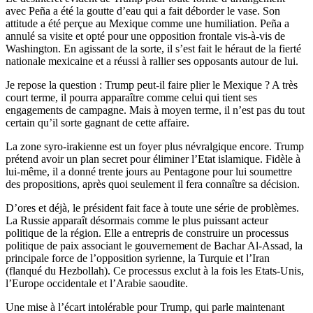
avec Peña a été la goutte d’eau qui a fait déborder le vase. Son
attitude a été perçue au Mexique comme une humiliation. Peña a
annulé sa visite et opté pour une opposition frontale vis-à-vis de
Washington. En agissant de la sorte, il s’est fait le héraut de la fierté
nationale mexicaine et a réussi à rallier ses opposants autour de lui.
Je repose la question : Trump peut-il faire plier le Mexique ? A très
court terme, il pourra apparaître comme celui qui tient ses
engagements de campagne. Mais à moyen terme, il n’est pas du tout
certain qu’il sorte gagnant de cette affaire.
La zone syro-irakienne est un foyer plus névralgique encore. Trump
prétend avoir un plan secret pour éliminer l’Etat islamique. Fidèle à
lui-même, il a donné trente jours au Pentagone pour lui soumettre
des propositions, après quoi seulement il fera connaître sa décision.
D’ores et déjà, le président fait face à toute une série de problèmes.
La Russie apparaît désormais comme le plus puissant acteur
politique de la région. Elle a entrepris de construire un processus
politique de paix associant le gouvernement de Bachar Al-Assad, la
principale force de l’opposition syrienne, la Turquie et l’Iran
(flanqué du Hezbollah). Ce processus exclut à la fois les Etats-Unis,
l’Europe occidentale et l’Arabie saoudite.
Une mise à l’écart intolérable pour Trump, qui parle maintenant