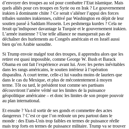
d’envoyer des troupes au sol pour combattre l’Etat islamique. Mais
quels alliés pour ces troupes en Syrie ou en Irak ? Le gouvernement
irakien à dominante chiite ? Ce serait s’aliéner l’appui des forces
tribales sunnites irakiennes, cultivé par Washington en dépit de leur
soutien passé à Saddam Hussein. Les peshmerga kurdes ? Cela ne
ferait qu’indisposer davantage la Turquie et le gouvernement irakien.
L’armée iranienne ? Une telle alliance ne manquerait pas de
déchaîner des hurlements au Congrès américain et en Israël aussi
bien qu’en Arabie saoudite.
Si Trump envoie malgré tout des troupes, il apprendra alors que les
retirer est quasi impossible, comme George W. Bush et Barack
Obama en ont fait l’expérience avant lui. Avec les pertes inévitables
dans les rangs américains, le soutien intérieur à l’opération
disparaîtra. A court terme, celle-ci lui vaudra moins de lauriers que
dans le cas du Mexique, et plus de mécontentement à moyen
terme. Tôt ou tard, le président tout comme ses partisans
découvriront l’amère vérité sur les limites de la puissance
géopolitique américaine – et donc les limites de son propre pouvoir
au plan international.
Et ensuite ? Va-t-il sortir de ses gonds et commettre des actes
dangereux ? C’est ce que l’on redoute un peu partout dans le
monde : des Etats-Unis trop faibles en termes de puissance réelle
mais trop forts en termes de puissance militaire. Trump va se trouver