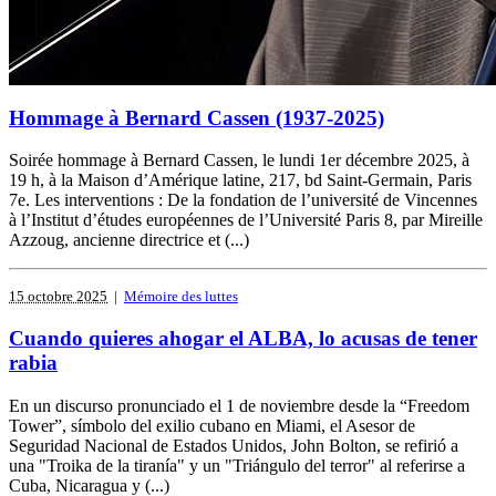
Hommage à Bernard Cassen (1937-2025)
Soirée hommage à Bernard Cassen, le lundi 1er décembre 2025, à
19 h, à la Maison d’Amérique latine, 217, bd Saint-Germain, Paris
7e. Les interventions : De la fondation de l’université de Vincennes
à l’Institut d’études européennes de l’Université Paris 8, par Mireille
Azzoug, ancienne directrice et (...)
15 octobre 2025
|
Mémoire des luttes
Cuando quieres ahogar el ALBA, lo acusas de tener
rabia
En un discurso pronunciado el 1 de noviembre desde la “Freedom
Tower”, símbolo del exilio cubano en Miami, el Asesor de
Seguridad Nacional de Estados Unidos, John Bolton, se refirió a
una "Troika de la tiranía" y un "Triángulo del terror" al referirse a
Cuba, Nicaragua y (...)