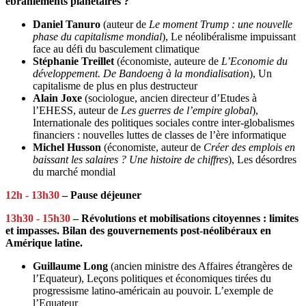
ébranlements planétaires ?
Daniel Tanuro
(auteur de
Le moment Trump : une nouvelle
phase du capitalisme mondial
), Le néolibéralisme impuissant
face au défi du basculement climatique
Stéphanie Treillet
(économiste, auteure de
L’Economie du
développement. De Bandoeng à la mondialisation
), Un
capitalisme de plus en plus destructeur
Alain Joxe
(sociologue, ancien directeur d’Etudes à
l’EHESS, auteur de
Les guerres de l’empire global
),
Internationale des politiques sociales contre inter-globalismes
financiers : nouvelles luttes de classes de l’ère informatique
Michel Husson
(économiste, auteur de
Créer des emplois en
baissant les salaires ? Une histoire de chiffres
), Les désordres
du marché mondial
12h - 13h30
– Pause déjeuner
13h30 - 15h30
– Révolutions et mobilisations citoyennes : limites
et impasses. Bilan des gouvernements post-néolibéraux en
Amérique latine.
Guillaume Long
(ancien ministre des Affaires étrangères de
l’Equateur), Leçons politiques et économiques tirées du
progressisme latino-américain au pouvoir. L’exemple de
l’Equateur