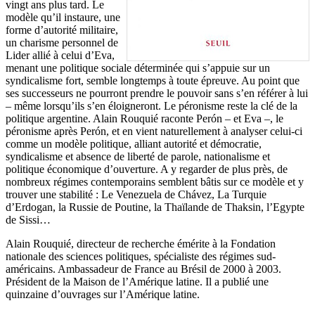
vingt ans plus tard. Le
modèle qu’il instaure, une
forme d’autorité militaire,
un charisme personnel de
Lider allié à celui d’Eva,
menant une politique sociale déterminée qui s’appuie sur un
syndicalisme fort, semble longtemps à toute épreuve. Au point que
ses successeurs ne pourront prendre le pouvoir sans s’en référer à lui
– même lorsqu’ils s’en éloigneront. Le péronisme reste la clé de la
politique argentine. Alain Rouquié raconte Perón – et Eva –, le
péronisme après Perón, et en vient naturellement à analyser celui-ci
comme un modèle politique, alliant autorité et démocratie,
syndicalisme et absence de liberté de parole, nationalisme et
politique économique d’ouverture. A y regarder de plus près, de
nombreux régimes contemporains semblent bâtis sur ce modèle et y
trouver une stabilité : Le Venezuela de Chávez, La Turquie
d’Erdogan, la Russie de Poutine, la Thaïlande de Thaksin, l’Egypte
de Sissi…
Alain Rouquié, directeur de recherche émérite à la Fondation
nationale des sciences politiques, spécialiste des régimes sud-
américains. Ambassadeur de France au Brésil de 2000 à 2003.
Président de la Maison de l’Amérique latine. Il a publié une
quinzaine d’ouvrages sur l’Amérique latine.