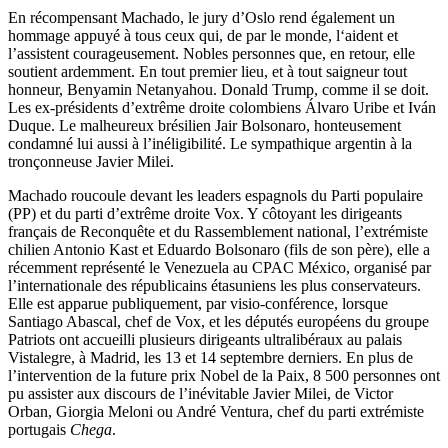
En récompensant Machado, le jury d’Oslo rend également un
hommage appuyé à tous ceux qui, de par le monde, l‘aident et
l’assistent courageusement. Nobles personnes que, en retour, elle
soutient ardemment. En tout premier lieu, et à tout saigneur tout
honneur, Benyamin Netanyahou. Donald Trump, comme il se doit.
Les ex-présidents d’extrême droite colombiens Álvaro Uribe et Iván
Duque. Le malheureux brésilien Jair Bolsonaro, honteusement
condamné lui aussi à l’inéligibilité. Le sympathique argentin à la
tronçonneuse Javier Milei.
Machado roucoule devant les leaders espagnols du Parti populaire
(PP) et du parti d’extrême droite Vox. Y côtoyant les dirigeants
français de Reconquête et du Rassemblement national, l’extrémiste
chilien Antonio Kast et Eduardo Bolsonaro (fils de son père), elle a
récemment représenté le Venezuela au CPAC México, organisé par
l’internationale des républicains étasuniens les plus conservateurs.
Elle est apparue publiquement, par visio-conférence, lorsque
Santiago Abascal, chef de Vox, et les députés européens du groupe
Patriots ont accueilli plusieurs dirigeants ultralibéraux au palais
Vistalegre, à Madrid, les 13 et 14 septembre derniers. En plus de
l’intervention de la future prix Nobel de la Paix, 8 500 personnes ont
pu assister aux discours de l’inévitable Javier Milei, de Victor
Orban, Giorgia Meloni ou André Ventura, chef du parti extrémiste
portugais
Chega
.