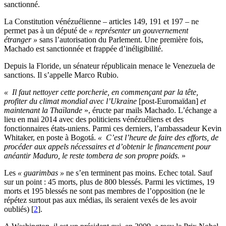
sanctionné.
La Constitution vénézuélienne – articles 149, 191 et 197 – ne
permet pas à un député de
« représenter un gouvernement
étranger »
sans l’autorisation du Parlement. Une première fois,
Machado est sanctionnée et frappée d’inéligibilité.
Depuis la Floride, un sénateur républicain menace le Venezuela de
sanctions. Il s’appelle Marco Rubio.
«
Il faut nettoyer cette porcherie, en commençant par la tête,
profiter du climat mondial avec l’Ukraine
[post-Euromaïdan]
et
maintenant la Thaïlande
», éructe par mails Machado. L’échange a
lieu en mai 2014 avec des politiciens vénézuéliens et des
fonctionnaires états-uniens. Parmi ces derniers, l’ambassadeur Kevin
Whitaker, en poste à Bogotá.
«
C’est l’heure de faire des efforts, de
procéder aux appels nécessaires et d’obtenir le financement pour
anéantir Maduro, le reste tombera de son propre poids.
»
Les
« guarimbas »
ne s’en terminent pas moins. Echec total. Sauf
sur un point : 45 morts, plus de 800 blessés. Parmi les victimes, 19
morts et 195 blessés ne sont pas membres de l’opposition (ne le
répétez surtout pas aux médias, ils seraient vexés de les avoir
oubliés)
[
2
]
.