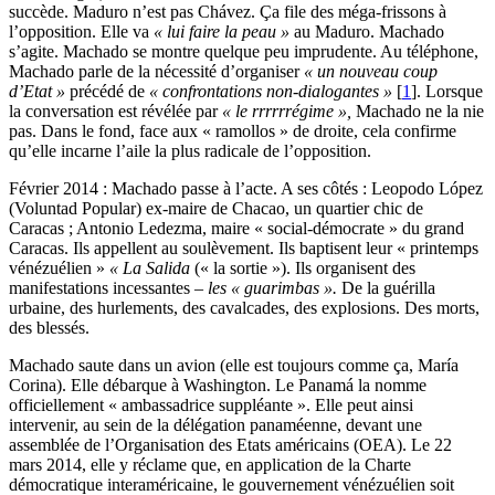
succède. Maduro n’est pas Chávez. Ça file des méga-frissons à
l’opposition. Elle va
« lui faire la peau »
au Maduro. Machado
s’agite. Machado se montre quelque peu imprudente. Au téléphone,
Machado parle de la nécessité d’organiser
« un nouveau coup
d’Etat »
précédé de
« confrontations non-dialogantes »
[
1
]
. Lorsque
la conversation est révélée par
« le rrrrrrégime »,
Machado ne la nie
pas. Dans le fond, face aux « ramollos » de droite, cela confirme
qu’elle incarne l’aile la plus radicale de l’opposition.
Février 2014 : Machado passe à l’acte. A ses côtés : Leopodo López
(Voluntad Popular) ex-maire de Chacao, un quartier chic de
Caracas ; Antonio Ledezma, maire « social-démocrate » du grand
Caracas. Ils appellent au soulèvement. Ils baptisent leur « printemps
vénézuélien »
« La Salida
(« la sortie »). Ils organisent des
manifestations incessantes –
les « guarimbas ».
De la guérilla
urbaine, des hurlements, des cavalcades, des explosions. Des morts,
des blessés.
Machado saute dans un avion (elle est toujours comme ça, María
Corina). Elle débarque à Washington. Le Panamá la nomme
officiellement « ambassadrice suppléante ». Elle peut ainsi
intervenir, au sein de la délégation panaméenne, devant une
assemblée de l’Organisation des Etats américains (OEA). Le 22
mars 2014, elle y réclame que, en application de la Charte
démocratique interaméricaine, le gouvernement vénézuélien soit