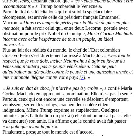
sur
Fox News
, déclarait encore que
« les Vénézuéliens devraient être
reconnaissants »
si Trump bombardait le Venezuela.
Parmi le flot des félicitations qui ont suivi la spectaculaire
récompense, est arrivée celle du président français Emmanuel
Macron.
« Dans ces temps de périls pour la liberté de plus en plus
menacée,
a fait savoir celui qui, entre deux Lecornu, postule avec
obstination pour le prix Nobel du Comique,
Maria Corina Machado
incarne avec éclat l’espérance de tout un peuple, un idéal
universel. »
Plus au fait des réalités du monde, le chef de l’Etat colombien
Gustavo Petro s’est directement adressé à Machado :
« Avec tout le
respect que je vous dois, inciter Netanyahou à agir en faveur du
Venezuela n’aidera pas le peuple vénézuélien. Cela ne peut
qu’entraîner un génocide contre le peuple et une agression armée et
internationale illégale contre votre pays
[
7
]
. »
« Je suis en état de choc, je n’arrive pas à y croire »,
a confié María
Corina Machado en apprenant sa nomination. Elle n’est pas la seule.
Partout, ceux qui ont encore une cervelle se désolent, s’emportent,
vomissent, serrent les poings, crachent leur colère et leur
indignation. Même Trump exprime sa stupéfaction. Quelques
minutes après l’attribution du prix à (celle dont on ne sait pas si elle
va demeurer) son amie, il a affirmé que le comité avait fait passer
« la politique avant la paix ».
Finalement, presque tout le monde est d’accord.