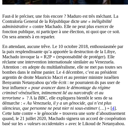
Faut-il le préciser, une fois encore ? Maduro est très méchant. La
Contraloría General de la République dicte
une « inéligibilité
administrative »
contre Machado. Elle ne peut plus exercer de
fonction publique, ni participer à une élection, ni quoi que ce soit.
On sera amenés à en reparler.
En attendant, aucune trêve. Le 10 octobre 2018, enthousiasmée par
la paix resplendissante qu’a apportée la destruction de la Libye,
Machado invoque la « R2P » (responsabilité de protéger). Elle
réclame une intervention internationale similaire au Venezuela.
Attention : en adepte du multilatéralisme, elle ne met pas toutes ses
bombes dans le même panier. Le 4 décembre, c’est au président
argentin de droite Mauricio Macri et au premier ministre israélien
Benyamin Netanyahou qu’elle écrit : ne pourraient-ils pas user de
leur influence
« pour avancer dans le démontage du régime
criminel vénézuélien, intimement lié au narcotrafic et au
terrorisme »
? A la
BBC
, elle expliquera bientôt le sens de sa
démarche :
« Au Venezuela, il y a un génocide, qui n’est plus
silencieux, que personne ne peut nier ni sous-estimer
(…) »
[
4
]
.
Cette lutte contre « le génocide » trouvera une sorte d’aboutissement
quand, le 21 juillet 2020, Machado signera un accord de coopération
basé sur les
« valeurs occidentales »
avec le Likoud de Netanyahou.