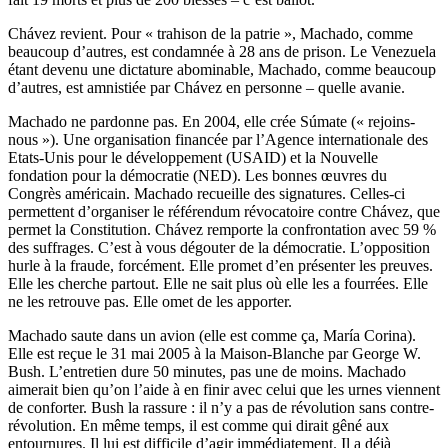
Chávez revient. Pour « trahison de la patrie », Machado, comme
beaucoup d’autres, est condamnée à 28 ans de prison. Le Venezuela
étant devenu une dictature abominable, Machado, comme beaucoup
d’autres, est amnistiée par Chávez en personne – quelle avanie.
Machado ne pardonne pas. En 2004, elle crée Súmate (« rejoins-
nous »). Une organisation financée par l’Agence internationale des
Etats-Unis pour le développement (USAID) et la Nouvelle
fondation pour la démocratie (NED). Les bonnes œuvres du
Congrès américain. Machado recueille des signatures. Celles-ci
permettent d’organiser le référendum révocatoire contre Chávez, que
permet la Constitution. Chávez remporte la confrontation avec 59 %
des suffrages. C’est à vous dégouter de la démocratie. L’opposition
hurle à la fraude, forcément. Elle promet d’en présenter les preuves.
Elle les cherche partout. Elle ne sait plus où elle les a fourrées. Elle
ne les retrouve pas. Elle omet de les apporter.
Machado saute dans un avion (elle est comme ça, María Corina).
Elle est reçue le 31 mai 2005 à la Maison-Blanche par George W.
Bush. L’entretien dure 50 minutes, pas une de moins. Machado
aimerait bien qu’on l’aide à en finir avec celui que les urnes viennent
de conforter. Bush la rassure : il n’y a pas de révolution sans contre-
révolution. En même temps, il est comme qui dirait gêné aux
entournures. Il lui est difficile d’agir immédiatement. Il a déjà