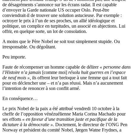
de désagréments s’annonce sur les écrans radar. Il est capable
d’envoyer la Garde nationale US occuper Oslo. Peut-être
conviendrait-il de trouver une solution astucieuse. Par exemple :
octroyer le prix à l’un de ses proches, un allié idéologique et
politique, un complice en turpitudes, un associé en abjections. Lui
offrir, en quelque sorte, un lot de consolation.
A moins que le Père Nobel ne soit tout simplement stupide. Ou
irresponsable. Ou dégoûtant.
Peu importe.
Faute de récompenser un homme capable de délirer
« personne dans
l’Histoire n’a jamais
[comme moi]
résolu huit guerres en l’espace
de neuf mois »,
ils offrent leur breloque à une femme qui a tout fait
pour en déclencher une – et n’a pas réussi. Mais n’a aucunement
l’intention de renoncer à son conflit armé.
En conséquence…
Le prix Nobel de la paix a été attribué vendredi 10 octobre à la
cheffe de l’opposition vénézuélienne Maria Corina Machado pour
ses efforts
« en faveur d’une transition juste et pacifique de la
dictature à la démocratie ».
Doctement, le directeur de l’ONG Pen
Norway et président du comité Nobel, Jørgen Watne Frydnes, a