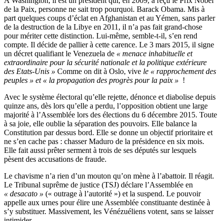
A Washington, il est un président qui, en 2009, a reçu le Prix Nobel
de la Paix, personne ne sait trop pourquoi. Barack Obama. Mis à
part quelques coups d’éclat en Afghanistan et au Yémen, sans parler
de la destruction de la Libye en 2011, il n’a pas fait grand-chose
pour mériter cette distinction. Lui-même, semble-t-il, s’en rend
compte. Il décide de pallier à cette carence. Le 3 mars 2015, il signe
un décret qualifiant le Venezuela de
« menace inhabituelle et
extraordinaire pour la sécurité nationale et la politique extérieure
des Etats-Unis »
Comme on dit à Oslo, vive
le « rapprochement des
peuples » et « la propagation des progrès pour la paix »
!
Avec le système électoral qu’elle rejette, dénonce et diabolise depuis
quinze ans, dès lors qu’elle a perdu, l’opposition obtient une large
majorité à l’Assemblée lors des élections du 6 décembre 2015. Toute
à sa joie, elle oublie la séparation des pouvoirs. Elle balance la
Constitution par dessus bord. Elle se donne un objectif prioritaire et
ne s’en cache pas : chasser Maduro de la présidence en six mois.
Elle fait aussi prêter serment à trois de ses députés sur lesquels
pèsent des accusations de fraude.
Le chavisme n’a rien d’un mouton qu’on mène à l’abattoir. Il réagit.
Le Tribunal suprême de justice (TSJ) déclare l’Assemblée en
« desacato »
(« outrage à l’autorité ») et la suspend. Le pouvoir
appelle aux urnes pour élire une Assemblée constituante destinée à
s’y substituer. Massivement, les Vénézuéliens votent, sans se laisser
intimider.