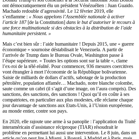
ont démocratiquement élu un président Vénézuélien : Juan Guaido.
Machado redouble d’agressivité. Le 12 février 2019, elle
s’enflamme :
« Nous appelons l’Assemblée nationale à activer
l’article 187
[de la Constitution]
dans le but d’autoriser le recours à
une force multinationale si des obstacles à la distribution de l’aide
humanitaire persistent. »
Mais c’est bien sûr : l’aide humanitaire ! Depuis 2015, une « guerre
économique » sournoise déstabilisait le Venezuela. A partir de
l’arrivée de Trump dans le Bureau Ovale, Washington passe à
l’étape supérieure. « Toutes les options sont sur la table », clame
l’ex-roi de la télé-réalité. Pour commencer, 936 mesures coercitives
vont étrangler à mort l’économie de la République bolivarienne.
Saisie de milliards de dollars d’actifs, sabotage de la production
pétrolière, population affamée… Machado, notre blanche colombe,
saute comme un cabri (il s’agit d’une image, on l’aura compris). Des
sanctions, des sanctions, des sanctions ! Quoi qu’il en coûte à ses
compatriotes, en particulier aux plus modestes, elle réclame chaque
jour davantage de sanctions aux Etats-Unis, à l’Union européenne,
au monde entier, contre son pays.
En 2020, elle rajoute une arme à sa panoplie : l’application du Traité
interaméricain d’assistance réciproque (TIAR) résoudrait le
problème en permettant lui aussi une intervention. Le 8 juin, dans un
article qu’on peut lire à Miami, à Bogotá, à Madrid et à Paris, mais