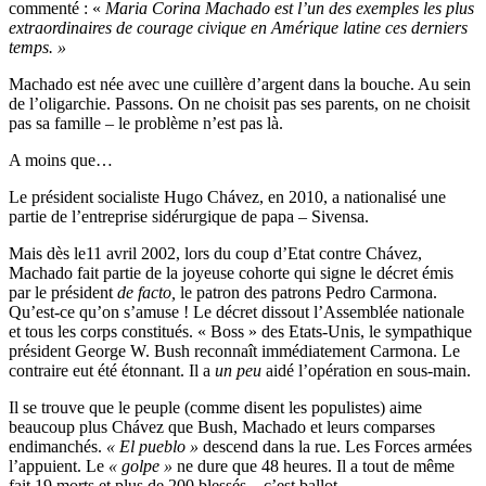
commenté : «
Maria Corina Machado est l’un des exemples les plus
extraordinaires de courage civique en Amérique latine ces derniers
temps. »
Machado est née avec une cuillère d’argent dans la bouche. Au sein
de l’oligarchie. Passons. On ne choisit pas ses parents, on ne choisit
pas sa famille – le problème n’est pas là.
A moins que…
Le président socialiste Hugo Chávez, en 2010, a nationalisé une
partie de l’entreprise sidérurgique de papa – Sivensa.
Mais dès le11 avril 2002, lors du coup d’Etat contre Chávez,
Machado fait partie de la joyeuse cohorte qui signe le décret émis
par le président
de facto,
le patron des patrons Pedro Carmona.
Qu’est-ce qu’on s’amuse ! Le décret dissout l’Assemblée nationale
et tous les corps constitués. « Boss » des Etats-Unis, le sympathique
président George W. Bush reconnaît immédiatement Carmona. Le
contraire eut été étonnant. Il a
un peu
aidé l’opération en sous-main.
Il se trouve que le peuple (comme disent les populistes) aime
beaucoup plus Chávez que Bush, Machado et leurs comparses
endimanchés.
« El pueblo »
descend dans la rue. Les Forces armées
l’appuient. Le
« golpe »
ne dure que 48 heures. Il a tout de même
fait 19 morts et plus de 200 blessés – c’est ballot.