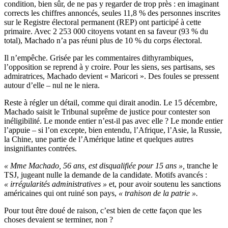
condition, bien sûr, de ne pas y regarder de trop près : en imaginant
corrects les chiffres annoncés, seules 11,8 % des personnes inscrites
sur le Registre électoral permanent (REP) ont participé à cette
primaire. Avec 2 253 000 citoyens votant en sa faveur (93 % du
total), Machado n’a pas réuni plus de 10 % du corps électoral.
Il n’empêche. Grisée par les commentaires dithyrambiques,
l’opposition se reprend à y croire. Pour les siens, ses partisans, ses
admiratrices, Machado devient « Maricori ». Des foules se pressent
autour d’elle – nul ne le niera.
Reste à régler un détail, comme qui dirait anodin. Le 15 décembre,
Machado saisit le Tribunal suprême de justice pour contester son
inéligibilité. Le monde entier n’est-il pas avec elle ? Le monde entier
l’appuie – si l’on excepte, bien entendu, l’Afrique, l’Asie, la Russie,
la Chine, une partie de l’Amérique latine et quelques autres
insignifiantes contrées.
« Mme Machado, 56 ans, est disqualifiée pour 15 ans »,
tranche le
TSJ, jugeant nulle la demande de la candidate. Motifs avancés :
« irrégularités administratives »
et, pour avoir soutenu les sanctions
américaines qui ont ruiné son pays,
« trahison de la patrie ».
Pour tout être doué de raison, c’est bien de cette façon que les
choses devaient se terminer, non ?