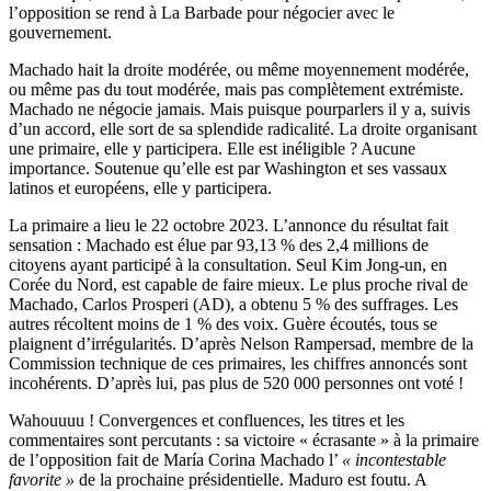
l’opposition se rend à La Barbade pour négocier avec le
gouvernement.
Machado hait la droite modérée, ou même moyennement modérée,
ou même pas du tout modérée, mais pas complètement extrémiste.
Machado ne négocie jamais. Mais puisque pourparlers il y a, suivis
d’un accord, elle sort de sa splendide radicalité. La droite organisant
une primaire, elle y participera. Elle est inéligible ? Aucune
importance. Soutenue qu’elle est par Washington et ses vassaux
latinos et européens, elle y participera.
La primaire a lieu le 22 octobre 2023. L’annonce du résultat fait
sensation : Machado est élue par 93,13 % des 2,4 millions de
citoyens ayant participé à la consultation. Seul Kim Jong-un, en
Corée du Nord, est capable de faire mieux. Le plus proche rival de
Machado, Carlos Prosperi (AD), a obtenu 5 % des suffrages. Les
autres récoltent moins de 1 % des voix. Guère écoutés, tous se
plaignent d’irrégularités. D’après Nelson Rampersad, membre de la
Commission technique de ces primaires, les chiffres annoncés sont
incohérents. D’après lui, pas plus de 520 000 personnes ont voté !
Wahouuuu ! Convergences et confluences, les titres et les
commentaires sont percutants : sa victoire « écrasante » à la primaire
de l’opposition fait de María Corina Machado l’
« incontestable
favorite »
de la prochaine présidentielle. Maduro est foutu. A