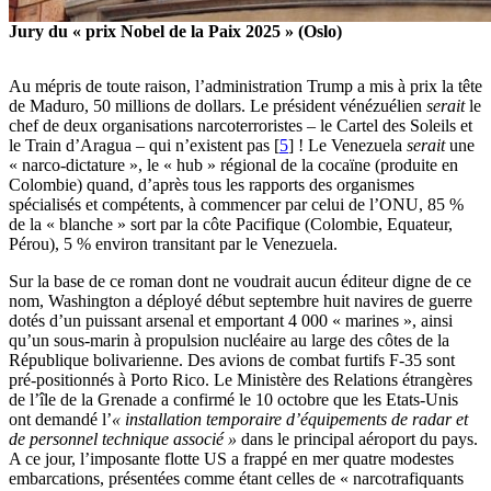
Jury du « prix Nobel de la Paix 2025 » (Oslo)
Au mépris de toute raison, l’administration Trump a mis à prix la tête
de Maduro, 50 millions de dollars. Le président vénézuélien
serait
le
chef de deux organisations narcoterroristes – le Cartel des Soleils et
le Train d’Aragua – qui n’existent pas
[
5
]
! Le Venezuela
serait
une
« narco-dictature », le « hub » régional de la cocaïne (produite en
Colombie) quand, d’après tous les rapports des organismes
spécialisés et compétents, à commencer par celui de l’ONU, 85 %
de la « blanche » sort par la côte Pacifique (Colombie, Equateur,
Pérou), 5 % environ transitant par le Venezuela.
Sur la base de ce roman dont ne voudrait aucun éditeur digne de ce
nom, Washington a déployé début septembre huit navires de guerre
dotés d’un puissant arsenal et emportant 4 000 « marines », ainsi
qu’un sous-marin à propulsion nucléaire au large des côtes de la
République bolivarienne. Des avions de combat furtifs F-35 sont
pré-positionnés à Porto Rico. Le Ministère des Relations étrangères
de l’île de la Grenade a confirmé le 10 octobre que les Etats-Unis
ont demandé l’
« installation temporaire d’équipements de radar et
de personnel technique associé »
dans le principal aéroport du pays.
A ce jour, l’imposante flotte US a frappé en mer quatre modestes
embarcations, présentées comme étant celles de « narcotrafiquants