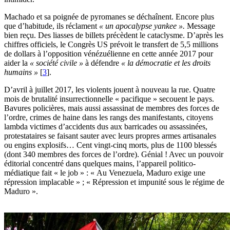
Machado et sa poignée de pyromanes se déchaînent. Encore plus
que d’habitude, ils réclament
« un apocalypse yankee ».
Message
bien reçu. Des liasses de billets précèdent le cataclysme. D’après les
chiffres officiels, le Congrès US prévoit le transfert de 5,5 millions
de dollars à l’opposition vénézuélienne en cette année 2017 pour
aider la
« société civile »
à défendre
« la démocratie et les droits
humains »
[
3
]
.
D’avril à juillet 2017, les violents jouent à nouveau la rue. Quatre
mois de brutalité insurrectionnelle « pacifique » secouent le pays.
Bavures policières, mais aussi assassinat de membres des forces de
l’ordre, crimes de haine dans les rangs des manifestants, citoyens
lambda victimes d’accidents dus aux barricades ou assassinées,
protestataires se faisant sauter avec leurs propres armes artisanales
ou engins explosifs… Cent vingt-cinq morts, plus de 1100 blessés
(dont 340 membres des forces de l’ordre). Génial ! Avec un pouvoir
éditorial concentré dans quelques mains, l’appareil politico-
médiatique fait « le job » : « Au Venezuela, Maduro exige une
répression implacable » ; « Répression et impunité sous le régime de
Maduro ».