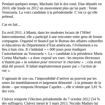
Pendant quelques temps, Machado fait le dos rond. Elue députée en
2010, elle fonde en 2012 un mouvement plus qu’un parti : Vente
Venezuela. La voici candidate à la présidentielle. C’est ce qu’elle
prétend.
Car en fait…
En avril 2011, à Miami, dans les modestes locaux de l’Hôtel
Intercontinental, elle a participé à une rencontre entre gens de bonne
compagnie. Organisé et financé par le Bureau des affaires culturelles
et éducatives du Département d’Etat américain, l’événement a eu
lieu à huis clos. Il s’intitulait « « 600 jours pour éradiquer
l’autoritarisme au Venezuela ». La « candidate à la présidence Maria
Corina Machado » a donc exposé ses vues : les moyens électoraux
n’étaient pas
« la solution pour renverser le chavisme »
; cela avait
déjà été prouvé. Il fallait impérativement passer par
« l’action de
rue ».
S’agissant de son cas, l’impossibilité d’arriver au pouvoir par les
urnes fut immédiatement et largement démontré : à la primaire de la
droite – que remporta Henrique Capriles –, elle n’obtint que 3,81 %
des voix.
Chávez remporte l’élection présidentielle du 7 octobre 2012 (54 %
des suffrages). Chávez meurt le 5 mars 2013. Nicolás Maduro lui