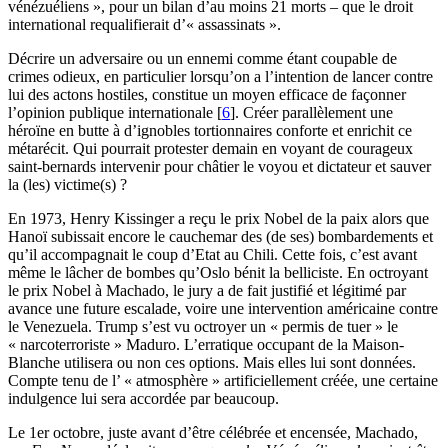
vénézuéliens », pour un bilan d’au moins 21 morts – que le droit
international requalifierait d’« assassinats ».
Décrire un adversaire ou un ennemi comme étant coupable de
crimes odieux, en particulier lorsqu’on a l’intention de lancer contre
lui des actons hostiles, constitue un moyen efficace de façonner
l’opinion publique internationale
[
6
]
. Créer parallèlement une
héroïne en butte à d’ignobles tortionnaires conforte et enrichit ce
métarécit. Qui pourrait protester demain en voyant de courageux
saint-bernards intervenir pour châtier le voyou et dictateur et sauver
la (les) victime(s) ?
En 1973, Henry Kissinger a reçu le prix Nobel de la paix alors que
Hanoï subissait encore le cauchemar des (de ses) bombardements et
qu’il accompagnait le coup d’Etat au Chili. Cette fois, c’est avant
même le lâcher de bombes qu’Oslo bénit la belliciste. En octroyant
le prix Nobel à Machado, le jury a de fait justifié et légitimé par
avance une future escalade, voire une intervention américaine contre
le Venezuela. Trump s’est vu octroyer un « permis de tuer » le
« narcoterroriste » Maduro. L’erratique occupant de la Maison-
Blanche utilisera ou non ces options. Mais elles lui sont données.
Compte tenu de l’ « atmosphère » artificiellement créée, une certaine
indulgence lui sera accordée par beaucoup.
Le 1er octobre, juste avant d’être célébrée et encensée, Machado,