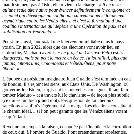
manifestement pas à Oslo, elle revient à la charge :
« Il ne reste
qu’une seule alternative pour évincer définitivement le conglomérat
criminel qui développe un conflit non conventionnel et totalement
asymétrique contre les Vénézuéliens, et c’est la formation d’une
coalition internationale qui déploiera une Opération de paix et de
stabilisation au Venezuela. »
Peut-être, aussi, faudra-t-il une intervention militaire dans le pays
voisin. En juin 2022, alors que des élections vont avoir lieu en
Colombie, Machado avertit :
« Le projet de Gustavo Petro est très
dangereux, mais on peut le mettre en échec. Aujourd’hui, plus que
jamais, luttons unis, Colombiens et Vénézuéliens, pour notre
liberté. »
L’épopée du président imaginaire Juan Guaido s’est terminée en eau
de boudin. Il a rejoint les siens, aux Etats-Unis. De Washington, où
gouverne Joe Biden, surgissent les nouvelles consignes. Il faut faire
tomber Maduro – et à travers lui le chavisme – de façon plus subtile
(ce qui est un bien grand mot). Pas question de toucher aux
sanctions – sauf très légèrement à la marge. Les élections constituent
le chemin idéal… si l’on peut garantir que les Vénézuéliens votent
ce qu’il faut.
Revenue un temps à la raison, échaudée par l’ineptie et la corruption
de ceux qui, à l’ombre de Guaido, l’ont prétendument représentée,