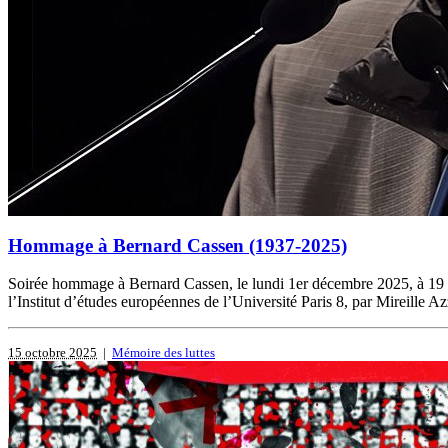
Hommage à Bernard Cassen (1937-2025)
Soirée hommage à Bernard Cassen, le lundi 1er décembre 2025, à 19 h,
l’Institut d’études européennes de l’Université Paris 8, par Mireille Azz
15 octobre 2025
|
Mémoire des luttes