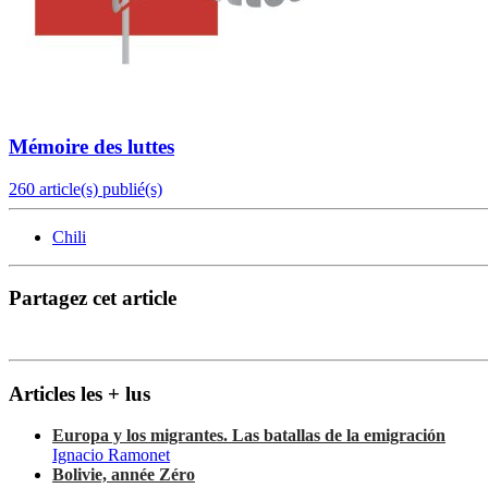
Mémoire des luttes
260 article(s) publié(s)
Chili
Partagez cet article
Articles les + lus
Europa y los migrantes. Las batallas de la emigración
Ignacio Ramonet
Bolivie, année Zéro