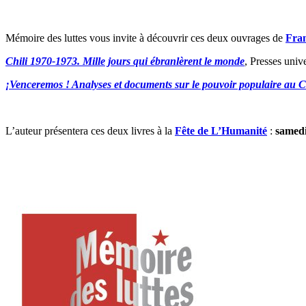
M
émoire des luttes vous invite à découvrir ces deux ouvrages de
Fra
Chili 1970-1973. Mille jours qui ébranlèrent le monde
, Presses uni
¡Venceremos ! Analyses et documents sur le pouvoir populaire au C
L’auteur présentera ces deux livres à la
Fête de L’Humanité
:
samedi