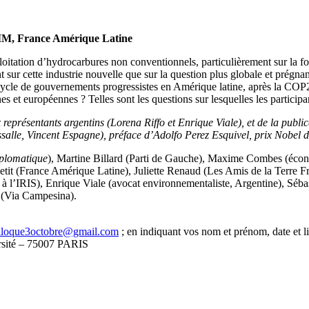
IM, France Amérique Latine
loitation d’hydrocarbures non conventionnels, particulièrement sur la 
nt sur cette industrie nouvelle que sur la question plus globale et prégn
ycle de gouvernements progressistes en Amérique latine, après la COP21 
s et européennes ? Telles sont les questions sur lesquelles les participan
représentants argentins (Lorena Riffo et Enrique Viale), et de la publi
salle, Vincent Espagne), préface d’Adolfo Perez Esquivel, prix Nobel
plomatique
), Martine Billard (Parti de Gauche), Maxime Combes (é
Petit (France Amérique Latine), Juliette Renaud (Les Amis de la Terre 
à l’IRIS), Enrique Viale (avocat environnementaliste, Argentine), Séb
 (Via Campesina).
lloque3octobre@gmail.com
; en indiquant vos nom et prénom, date et l
ersité – 75007 PARIS