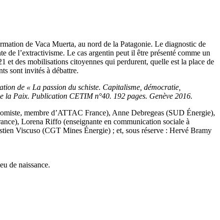
formation de Vaca Muerta, au nord de la Patagonie. Le diagnostic de
ante de l’extractivisme. Le cas argentin peut il être présenté comme un
et des mobilisations citoyennes qui perdurent, quelle est la place de
ts sont invités à débattre.
cation de « La passion du schiste. Capitalisme, démocratie,
 de la Paix. Publication CETIM n°40. 192 pages. Genève 2016.
conomiste, membre d’ATTAC France), Anne Debregeas (SUD Énergie),
France), Lorena Riffo (enseignante en communication sociale à
astien Viscuso (CGT Mines Énergie) ; et, sous réserve : Hervé Bramy
ieu de naissance.