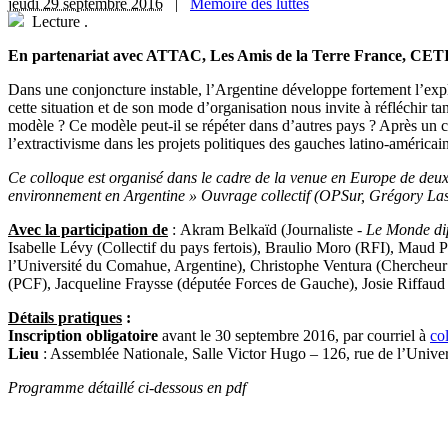
jeudi 29 septembre 2016
|
Mémoire des luttes
Lecture
.
En partenariat avec ATTAC, Les Amis de la Terre France, CET
D
ans une conjoncture instable, l’Argentine développe fortement l’exp
cette situation et de son mode d’organisation nous invite à réfléchir ta
modèle ? Ce modèle peut-il se répéter dans d’autres pays ? Après un c
l’extractivisme dans les projets politiques des gauches latino-américaine
Ce colloque est organisé dans le cadre de la venue en Europe de deux 
environnement en Argentine » Ouvrage collectif (OPSur, Grégory Las
Avec la participation de
: Akram Belkaïd (Journaliste -
Le Monde di
Isabelle Lévy (Collectif du pays fertois), Braulio Moro (RFI), Maud 
l’Université du Comahue, Argentine), Christophe Ventura (Chercheur 
(PCF), Jacqueline Fraysse (députée Forces de Gauche), Josie Riffaud
Détails pratiques
:
Inscription obligatoire
avant le 30 septembre 2016, par courriel à
co
Lieu
: Assemblée Nationale, Salle Victor Hugo – 126, rue de l’Univ
Programme détaillé ci-dessous en pdf