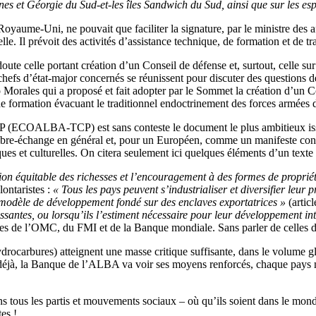
nes et Géorgie du Sud-et-les îles Sandwich du Sud, ainsi que sur les es
Royaume-Uni, ne pouvait que faciliter la signature, par le ministre des
 Il prévoit des activités d’assistance technique, de formation et de tr
doute celle portant création d’un Conseil de défense et, surtout, cel
 chefs d’état-major concernés se réunissent pour discuter des questions 
ales qui a proposé et fait adopter par le Sommet la création d’un Conse
 formation évacuant le traditionnel endoctrinement des forces armées de 
 (ECOALBA-TCP) est sans conteste le document le plus ambitieux issu
de libre-échange en général et, pour un Européen, comme un manifeste co
ques et culturelles. On citera seulement ici quelques éléments d’un texte
tion équitable des richesses et l’encouragement à des formes de proprié
lontaristes :
« Tous les pays peuvent s’industrialiser et diversifier leu
 modèle de développement fondé sur des enclaves exportatrices »
(articl
santes, ou lorsqu’ils l’estiment nécessaire pour leur développement inte
ègles de l’OMC, du FMI et de la Banque mondiale. Sans parler de celles 
drocarbures) atteignent une masse critique suffisante, dans le volume
déjà, la Banque de l’ALBA va voir ses moyens renforcés, chaque pays 
dans tous les partis et mouvements sociaux – où qu’ils soient dans le mond
es !