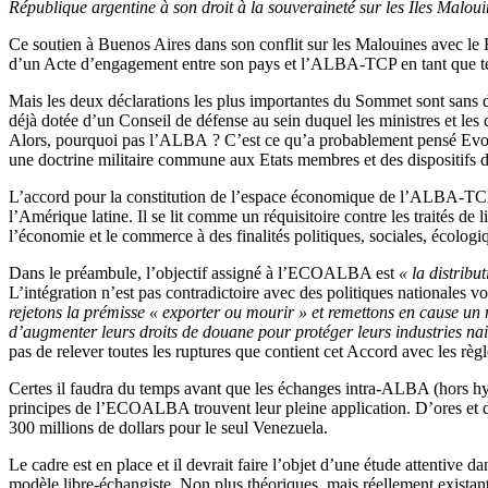
République argentine à son droit à la souveraineté sur les Iles Maloui
Ce soutien à Buenos Aires dans son conflit sur les Malouines avec le 
d’un Acte d’engagement entre son pays et l’ALBA-TCP en tant que telle.
Mais les deux déclarations les plus importantes du Sommet sont sans 
déjà dotée d’un Conseil de défense au sein duquel les ministres et les
Alors, pourquoi pas l’ALBA ? C’est ce qu’a probablement pensé Evo Mor
une doctrine militaire commune aux Etats membres et des dispositifs de
L’accord pour la constitution de l’espace économique de l’ALBA-TCP
l’Amérique latine. Il se lit comme un réquisitoire contre les traités 
l’économie et le commerce à des finalités politiques, sociales, écologi
Dans le préambule, l’objectif assigné à l’ECOALBA est
« la distribu
L’intégration n’est pas contradictoire avec des politiques nationales vo
rejetons la prémisse « exporter ou mourir » et remettons en cause un
d’augmenter leurs droits de douane pour protéger leurs industries nais
pas de relever toutes les ruptures que contient cet Accord avec les r
Certes il faudra du temps avant que les échanges intra-ALBA (hors hy
principes de l’ECOALBA trouvent leur pleine application. D’ores et 
300 millions de dollars pour le seul Venezuela.
Le cadre est en place et il devrait faire l’objet d’une étude attentive 
modèle libre-échangiste. Non plus théoriques, mais réellement existant