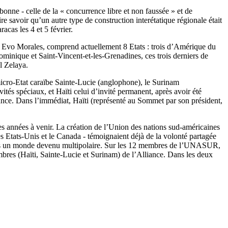
ne - celle de la « concurrence libre et non faussée » et de
re savoir qu’un autre type de construction interétatique régionale était
cas les 4 et 5 février.
 Evo Morales, comprend actuellement 8 Etats : trois d’Amérique du
minique et Saint-Vincent-et-les-Grenadines, ces trois derniers de
l Zelaya.
micro-Etat caraïbe Sainte-Lucie (anglophone), le Surinam
vités spéciaux, et Haïti celui d’invité permanent, après avoir été
iance. Dans l’immédiat, Haïti (représenté au Sommet par son président,
es années à venir. La création de l’Union des nations sud-américaines
Etats-Unis et le Canada - témoignaient déjà de la volonté partagée
e dans un monde devenu multipolaire. Sur les 12 membres de l’UNASUR,
es (Haïti, Sainte-Lucie et Surinam) de l’Alliance. Dans les deux