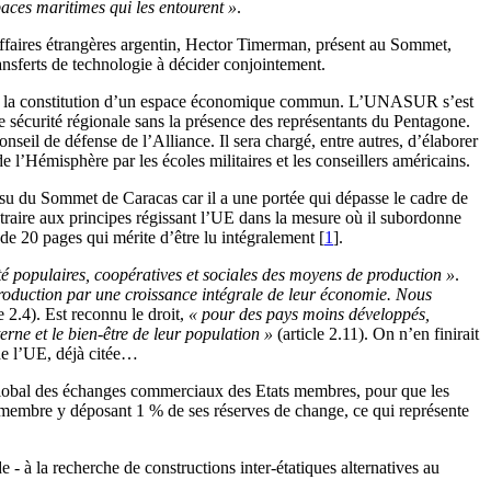
paces maritimes qui les entourent »
.
 affaires étrangères argentin, Hector Timerman, présent au Sommet,
ansferts de technologie à décider conjointement.
le sur la constitution d’un espace économique commun. L’UNASUR s’est
de sécurité régionale sans la présence des représentants du Pentagone.
il de défense de l’Alliance. Il sera chargé, entre autres, d’élaborer
l’Hémisphère par les écoles militaires et les conseillers américains.
 du Sommet de Caracas car il a une portée qui dépasse le cadre de
ntraire aux principes régissant l’UE dans la mesure où il subordonne
 de 20 pages qui mérite d’être lu intégralement
[
1
]
.
té populaires, coopératives et sociales des moyens de production »
.
r production par une croissance intégrale de leur économie. Nous
e 2.4). Est reconnu le droit,
« pour des pays moins développés,
rne et le bien-être de leur population »
(article 2.11). On n’en finirait
de l’UE, déjà citée…
 global des échanges commerciaux des Etats membres, pour que les
membre y déposant 1 % de ses réserves de change, ce qui représente
e - à la recherche de constructions inter-étatiques alternatives au