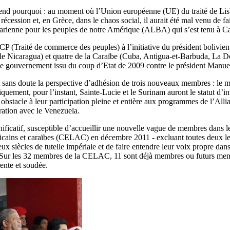
 pourquoi : au moment où l’Union européenne (UE) du traité de Lisbon
écession et, en Grèce, dans le chaos social, il aurait été mal venu de fai
ienne pour les peuples de notre Amérique (ALBA) qui s’est tenu à Cara
Traité de commerce des peuples) à l’initiative du président bolivien
(le Nicaragua) et quatre de la Caraïbe (Cuba, Antigua-et-Barbuda, La Do
ar le gouvernement issu du coup d’Etat de 2009 contre le président Manue
t sans doute la perspective d’adhésion de trois nouveaux membres : le 
quement, pour l’instant, Sainte-Lucie et le Surinam auront le statut d’in
obstacle à leur participation pleine et entière aux programmes de l’All
ration avec le Venezuela.
ificatif, susceptible d’accueillir une nouvelle vague de membres dans l
ins et caraïbes (CELAC) en décembre 2011 - excluant toutes deux les 
deux siècles de tutelle impériale et de faire entendre leur voix propr
Sur les 32 membres de la CELAC, 11 sont déjà membres ou futurs membr
rente et soudée.