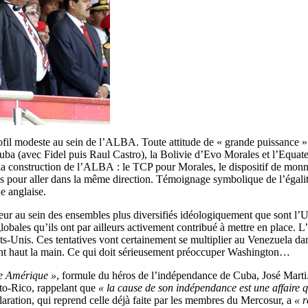
ofil modeste au sein de l’ALBA. Toute attitude de « grande puissance » fi
ba (avec Fidel puis Raul Castro), la Bolivie d’Evo Morales et l’Equat
 à la construction de l’ALBA : le TCP pour Morales, le dispositif de m
s pour aller dans la même direction. Témoignage symbolique de l’égalité 
e anglaise.
 sein des ensembles plus diversifiés idéologiquement que sont l’UNA
globales qu’ils ont par ailleurs activement contribué à mettre en place. L
tats-Unis. Ces tentatives vont certainement se multiplier au Venezuela da
nt haut la main. Ce qui doit sérieusement préoccuper Washington…
re Amérique »
, formule du héros de l’indépendance de Cuba, José Marti.
rto-Rico, rappelant que
« la cause de son indépendance est une affaire q
laration, qui reprend celle déjà faite par les membres du Mercosur, a
« r