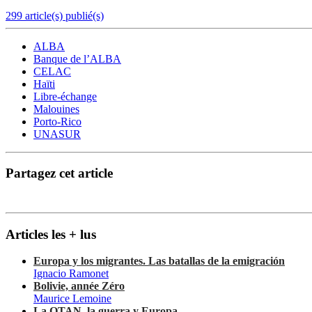
299 article(s) publié(s)
ALBA
Banque de l’ALBA
CELAC
Haïti
Libre-échange
Malouines
Porto-Rico
UNASUR
Partagez cet article
Articles les + lus
Europa y los migrantes. Las batallas de la emigración
Ignacio Ramonet
Bolivie, année Zéro
Maurice Lemoine
La OTAN, la guerra y Europa