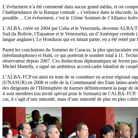
L
’événement n’a été commenté dans aucun grand média, et on comprend
l’indépendance de la Banque centrale -, s’enfonce dans la discorde, la r
possible… Cet événement, c’est le 11ème Sommet de l’Alliance bolivar
L’ALBA, créée en 2004 par Cuba et le Venezuela, devenue ALBA/TCP (
Sud (la Bolivie, l’Equateur et le Venezuela), un d’Amérique centrale 
langue anglaise). Le Honduras qui en faisait partie, en a été retiré p
Parmi les conclusions du Sommet de Caracas, la plus spectaculaire es
(néerlandophone) et Haïti, ce qui porterait le nombre total à 11. Techni
observateur depuis 2007. Ces distinctions diplomatiques ne feront pas 
Michel Martelly, a signé un ambitieux accord-cadre bilatéral de coopé
L’ALBA-TCP est ainsi en train de se constituer en acteur régional sign
(UNASUR) en 2008 et celle de la Communauté des Etats latino-américa
des dirigeants de l’Hémisphère de tourner définitivement la page de 
4 sont membres (ou invité spécial pour le Surinam) de l’ALBA-TCP. 
cas, il s’agit d’une minorité, mais d’une minorité de plus en plus cohé