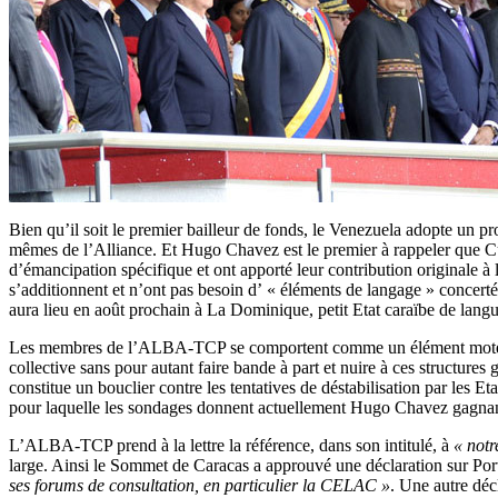
Bien qu’il soit le premier bailleur de fonds, le Venezuela adopte un pr
mêmes de l’Alliance. Et Hugo Chavez est le premier à rappeler que Cu
d’émancipation spécifique et ont apporté leur contribution originale
s’additionnent et n’ont pas besoin d’ « éléments de langage » concerté
aura lieu en août prochain à La Dominique, petit Etat caraïbe de langu
Les membres de l’ALBA-TCP se comportent comme un élément moteur au
collective sans pour autant faire bande à part et nuire à ces structures 
constitue un bouclier contre les tentatives de déstabilisation par les E
pour laquelle les sondages donnent actuellement Hugo Chavez gagna
L’ALBA-TCP prend à la lettre la référence, dans son intitulé, à
« not
large. Ainsi le Sommet de Caracas a approuvé une déclaration sur Po
ses forums de consultation, en particulier la CELAC »
. Une autre déc