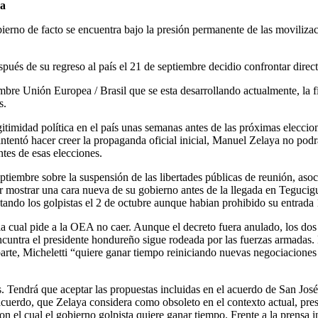
na
ierno de facto se encuentra bajo la presión permanente de las movilizac
pués de su regreso al país el 21 de septiembre decidio confrontar direc
bre Unión Europea / Brasil que se esta desarrollando actualmente, la f
s.
gitimidad política en el país unas semanas antes de las próximas eleccio
intentó hacer creer la propaganda oficial inicial, Manuel Zelaya no podrá
es de esas elecciones.
ptiembre sobre la suspensión de las libertades públicas de reunión, asoc
rer mostrar una cara nueva de su gobierno antes de la llegada en Teguci
ando los golpistas el 2 de octubre aunque habian prohibido su entrada 1
a cual pide a la OEA no caer. Aunque el decreto fuera anulado, los dos
ncuntra el presidente hondureño sigue rodeada por las fuerzas armadas. 
 parte, Micheletti “quiere ganar tiempo reiniciando nuevas negociacione
 Tendrá que aceptar las propuestas incluidas en el acuerdo de San Jos
e acuerdo, que Zelaya considera como obsoleto en el contexto actual, pres
on el cual el gobierno golpista quiere ganar tiempo. Frente a la prensa in