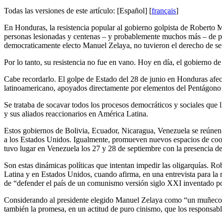
Todas las versiones de este artículo:
[Español]
[
français
]
En Honduras, la resistencia popular al gobierno golpista de Roberto M
personas lesionadas y centenas – y probablemente muchos más – de pers
democraticamente electo Manuel Zelaya, no tuvieron el derecho de ser 
Por lo tanto, su resistencia no fue en vano. Hoy en día, el gobierno de
Cabe recordarlo. El golpe de Estado del 28 de junio en Honduras afecta
latinoamericano, apoyados directamente por elementos del Pentágono 
Se trataba de socavar todos los procesos democráticos y sociales que 
y sus aliados reaccionarios en América Latina.
Estos gobiernos de Bolivia, Ecuador, Nicaragua, Venezuela se reúnen 
a los Estados Unidos. Igualmente, promueven nuevos espacios de coope
tuvo lugar en Venezuela los 27 y 28 de septiembre con la presencia de
Son estas dinámicas políticas que intentan impedir las oligarquías. Rob
Latina y en Estados Unidos, cuando afirma, en una entrevista para la r
de “defender el país de un comunismo versión siglo XXI inventado p
Considerando al presidente elegido Manuel Zelaya como “un muñeco d
también la promesa, en un actitud de puro cinismo, que los responsable