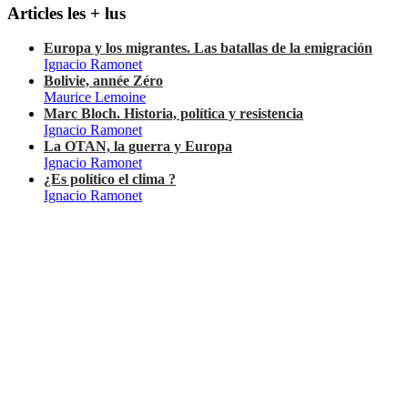
Articles les + lus
Europa y los migrantes. Las batallas de la emigración
Ignacio Ramonet
Bolivie, année Zéro
Maurice Lemoine
Marc Bloch. Historia, política y resistencia
Ignacio Ramonet
La OTAN, la guerra y Europa
Ignacio Ramonet
¿Es político el clima ?
Ignacio Ramonet