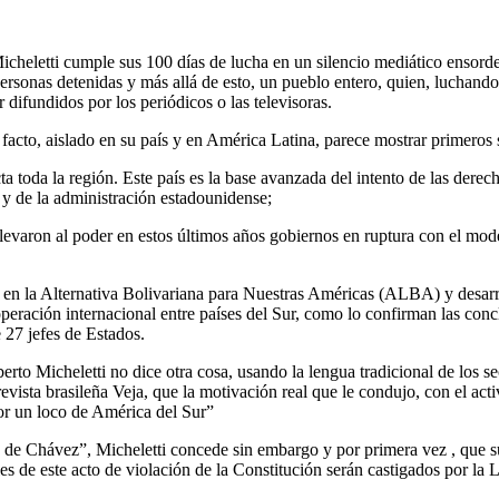
icheletti cumple sus 100 días de lucha en un silencio mediático ensord
onas detenidas y más allá de esto, un pueblo entero, quien, luchando ca
difundidos por los periódicos o las televisoras.
 facto, aislado en su país y en América Latina, parece mostrar primeros 
 toda la región. Este país es la base avanzada del intento de las derecha
y de la administración estadounidense;
llevaron al poder en estos últimos años gobiernos en ruptura con el mod
en la Alternativa Bolivariana para Nuestras Américas (ALBA) y desarrol
ración internacional entre países del Sur, como lo confirman las conc
 27 jefes de Estados.
erto Micheletti no dice otra cosa, usando la lengua tradicional de los s
evista brasileña Veja, que la motivación real que le condujo, con el act
or un loco de América del Sur”
e Chávez”, Micheletti concede sin embargo y por primera vez , que su
s de este acto de violación de la Constitución serán castigados por la 