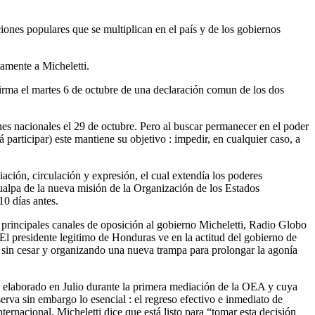
iones populares que se multiplican en el país y de los gobiernos
tamente a Micheletti.
irma el martes 6 de octubre de una declaración comun de los dos
nes nacionales el 29 de octubre. Pero al buscar permanecer en el poder
 participar) este mantiene su objetivo : impedir, en cualquier caso, a
iación, circulación y expresión, el cual extendía los poderes
gualpa de la nueva misión de la Organización de los Estados
0 días antes.
 principales canales de oposición al gobierno Micheletti, Radio Globo
El presidente legitimo de Honduras ve en la actitud del gobierno de
s sin cesar y organizando una nueva trampa para prolongar la agonía
é elaborado en Julio durante la primera mediación de la OEA y cuya
erva sin embargo lo esencial : el regreso efectivo e inmediato de
ternacional, Micheletti dice que está listo para “tomar esta decisión