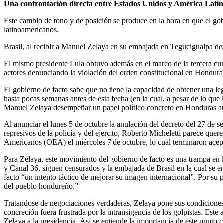
Una confrontación directa entre Estados Unidos y América Lati
Este cambio de tono y de posición se produce en la hora en que el gob
latinoamericanos.
Brasil, al recibir a Manuel Zelaya en su embajada en Tegucigualpa des
El mismo presidente Lula obtuvo además en el marco de la tercera cum
actores denunciando la violación del orden constitucional en Hondura
El gobierno de facto sabe que no tiene la capacidad de obtener una le
hasta pocas semanas antes de esta fecha (en la cual, a pesar de lo que 
Manuel Zelaya desempeñar un papel político concreto en Honduras ant
Al anunciar el lunes 5 de octubre la anulación del decreto del 27 de se
represivos de la policía y del ejercito, Roberto Micheletti parece que
Americanos (OEA) el miércoles 7 de octubre, lo cual terminaron acept
Para Zelaya, este movimiento del gobierno de facto es una trampa en l
y Canal 36, siguen censurados y la embajada de Brasil en la cual se e
facto “un intento táctico de mejorar su imagen internacional”. Por su
del pueblo hondureño.”
Tratandose de negociaciones verdaderas, Zelaya pone sus condiciones.
concreción fuera frustrada por la intransigencia de los golpistas. Est
Zelaya a la presidencia. Así se entiende la importancia de este punto c