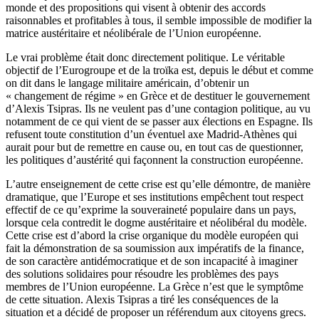
monde et des propositions qui visent à obtenir des accords
raisonnables et profitables à tous, il semble impossible de modifier la
matrice austéritaire et néolibérale de l’Union européenne.
Le vrai problème était donc directement politique. Le véritable
objectif de l’Eurogroupe et de la troïka est, depuis le début et comme
on dit dans le langage militaire américain, d’obtenir un
« changement de régime » en Grèce et de destituer le gouvernement
d’Alexis Tsipras. Ils ne veulent pas d’une contagion politique, au vu
notamment de ce qui vient de se passer aux élections en Espagne. Ils
refusent toute constitution d’un éventuel axe Madrid-Athènes qui
aurait pour but de remettre en cause ou, en tout cas de questionner,
les politiques d’austérité qui façonnent la construction européenne.
L’autre enseignement de cette crise est qu’elle démontre, de manière
dramatique, que l’Europe et ses institutions empêchent tout respect
effectif de ce qu’exprime la souveraineté populaire dans un pays,
lorsque cela contredit le dogme austéritaire et néolibéral du modèle.
Cette crise est d’abord la crise organique du modèle européen qui
fait la démonstration de sa soumission aux impératifs de la finance,
de son caractère antidémocratique et de son incapacité à imaginer
des solutions solidaires pour résoudre les problèmes des pays
membres de l’Union européenne. La Grèce n’est que le symptôme
de cette situation. Alexis Tsipras a tiré les conséquences de la
situation et a décidé de proposer un référendum aux citoyens grecs.