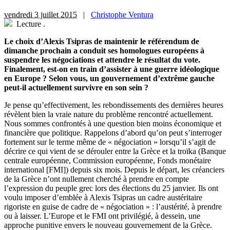
vendredi 3 juillet 2015
|
Christophe Ventura
Lecture
.
Le choix d’Alexis Tsipras de maintenir le référendum de
dimanche prochain a conduit ses homologues européens à
suspendre les négociations et attendre le résultat du vote.
Finalement, est-on en train d’assister à une guerre idéologique
en Europe ? Selon vous, un gouvernement d’extrême gauche
peut-il actuellement survivre en son sein ?
Je pense qu’effectivement, les rebondissements des dernières heures
révèlent bien la vraie nature du problème rencontré actuellement.
Nous sommes confrontés à une question bien moins économique et
financière que politique. Rappelons d’abord qu’on peut s’interroger
fortement sur le terme même de « négociation » lorsqu’il s’agit de
décrire ce qui vient de se dérouler entre la Grèce et la troïka (Banque
centrale européenne, Commission européenne, Fonds monétaire
international [FMI]) depuis six mois. Depuis le départ, les créanciers
de la Grèce n’ont nullement cherché à prendre en compte
l’expression du peuple grec lors des élections du 25 janvier. Ils ont
voulu imposer d’emblée à Alexis Tsipras un cadre austéritaire
rigoriste en guise de cadre de « négociation » : l’austérité, à prendre
ou à laisser. L’Europe et le FMI ont privilégié, à dessein, une
approche punitive envers le nouveau gouvernement de la Grèce.