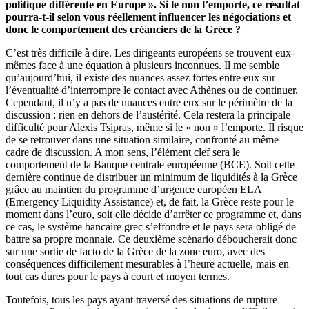
politique différente en Europe ». Si le non l’emporte, ce résultat
pourra-t-il selon vous réellement influencer les négociations et
donc le comportement des créanciers de la Grèce ?
C’est très difficile à dire. Les dirigeants européens se trouvent eux-
mêmes face à une équation à plusieurs inconnues. Il me semble
qu’aujourd’hui, il existe des nuances assez fortes entre eux sur
l’éventualité d’interrompre le contact avec Athènes ou de continuer.
Cependant, il n’y a pas de nuances entre eux sur le périmètre de la
discussion : rien en dehors de l’austérité. Cela restera la principale
difficulté pour Alexis Tsipras, même si le « non » l’emporte. Il risque
de se retrouver dans une situation similaire, confronté au même
cadre de discussion. A mon sens, l’élément clef sera le
comportement de la Banque centrale européenne (BCE). Soit cette
dernière continue de distribuer un minimum de liquidités à la Grèce
grâce au maintien du programme d’urgence européen ELA
(Emergency Liquidity Assistance) et, de fait, la Grèce reste pour le
moment dans l’euro, soit elle décide d’arrêter ce programme et, dans
ce cas, le système bancaire grec s’effondre et le pays sera obligé de
battre sa propre monnaie. Ce deuxième scénario déboucherait donc
sur une sortie de facto de la Grèce de la zone euro, avec des
conséquences difficilement mesurables à l’heure actuelle, mais en
tout cas dures pour le pays à court et moyen termes.
Toutefois, tous les pays ayant traversé des situations de rupture