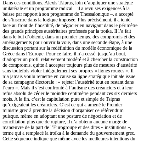
Dans ces conditions, Alexis Tsipras, loin d’appliquer une stratégie
unilatérale et un programme radical ­– il a revu ses exigences à la
baisse par rapport à son programme de Thessalonique –, a accepté
de s’inscrire dans la logique imposée. Plus précisément, il a tenté,
face au front de l’hostilité, de négocier en navigant dans le périmètre
des grands principes austéritaires professés par la troïka. Il l’a fait
dans le but d’obtenir, dans un premier temps, des compromis et des
aménagements pour ouvrir la voie, dans une seconde étape, à une
discussion portant sur la redéfinition du modèle économique de la
Grèce dans l’Europe. Pour ce faire, il n’a cessé, jusqu’au bout,
d’adopter un profil relativement modéré et à chercher la construction
de compromis, quitte à accepter toujours plus de mesures d’austérité
sans toutefois violer intégralement ses propres « lignes rouges ». Il
n’a jamais voulu remettre en cause sa ligne stratégique initiale issue
de sa campagne électorale : « rejeter l’austérité tout en restant dans
l’euro ». Mais il s’est confronté à l’autisme des créanciers et à leur
refus absolu de céder le moindre centimètre pendant ces six derniers
mois. A la fin, c’est la capitulation pure et simple de Tsipras
qu’exigeaient les créanciers. C’est ce qui a amené le Premier
ministre grec à prendre la décision d’organiser ce référendum
puisque, même en adoptant une posture de négociation et de
conciliation plus que de rupture, il n’a obtenu aucune marge de
manœuvre de la part de l’Eurogroupe et des dites « institutions »,
terme qui a remplacé la troïka à la demande du gouvernement grec.
Cette séquence indique que même avec les meilleures intentions du