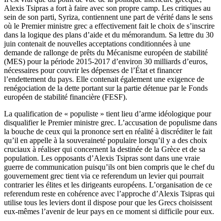
Alexis Tsipras a fort à faire avec son propre camp. Les critiques au
sein de son parti, Syriza, contiennent une part de vérité dans le sens
où le Premier ministre grec a effectivement fait le choix de s’inscrire
dans la logique des plans d’aide et du mémorandum. Sa lettre du 30
juin contenait de nouvelles acceptations conditionnées à une
demande de rallonge de prêts du Mécanisme européen de stabilité
(MES) pour la période 2015-2017 d’environ 30 milliards d’euros,
nécessaires pour couvrir les dépenses de l’État et financer
l’endettement du pays. Elle contenait également une exigence de
renégociation de la dette portant sur la partie détenue par le Fonds
européen de stabilité financière (FESF).
La qualification de « populiste » tient lieu d’arme idéologique pour
disqualifier le Premier ministre grec. L’accusation de populisme dans
la bouche de ceux qui la prononce sert en réalité à discréditer le fait
qu’il en appelle à la souveraineté populaire lorsqu’il y a des choix
cruciaux à réaliser qui concernent la destinée de la Grèce et de sa
population. Les opposants d’Alexis Tsipras sont dans une vraie
guerre de communication puisqu’ils ont bien compris que le chef du
gouvernement grec tient via ce referendum un levier qui pourrait
contrarier les élites et les dirigeants européens. L’organisation de ce
referendum reste en cohérence avec l’approche d’Alexis Tsipras qui
utilise tous les leviers dont il dispose pour que les Grecs choisissent
eux-mêmes l’avenir de leur pays en ce moment si difficile pour eux.