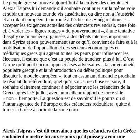
Le peuple grec se trouve aujourd’hui à la croisée des chemins et
Alexis Tsipras lui demande s’il souhaite continuer sur la même voie
et subir un nouveau tour de vis austéritaire, ou dire non à l’austérité
et au diktat européen. Confronté à l’échec des « négociations » –
accepter les exigences actuelles des créanciers reviendrait, cette fois-
ci, à violer les « lignes rouges » du gouvernement –, à une tentative
d’asphyxie financière organisée, à des débats internes importants
dans Syriza et son gouvernement sur ce qu’il convient de faire et à la
mobilisation de l’opposition et des secteurs économiques et
médiatiques grecs qui agitent toutes les peurs pour influencer les
électeurs, il estime que c’est au peuple de trancher, plus à lui. C’est
l’arme qu’il peut encore opposer à ses adversaires – la souveraineté
populaire grecque et la réintroduction du débat politique pour
discuter le modèle européen –, tout en assumant dimanche prochain
le résultat du référendum, quel qu’il soit. Une chose est sûre, il
souhaite clairement continuer à négocier avec les créanciers de la
Grèce après le 5 juillet, avec un meilleur rapport de force si le
« non » l’emporte. La question est de savoir s’il le pourra ou si
l’intransigeance de l’Europe et des créanciers redoublera, quitte à
forcer la Grèce à sortir de la zone euro.
Alexis Tsipras s’est dit convaincu que les créanciers de la Grèce
souhaitent « mettre fin aux espoirs qu’il puisse y avoir une