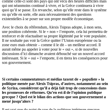
comme celle-ci sont des pays qui ont vécu des heures difficiles mais
qui ont néanmoins continué à vivre, et la Grèce continuera à vivre
quoi qu’il se passe. En revanche, selon qu’elle reste dans le système
ou qu’elle en sorte, elle aura nécessairement des questions
existentielles à se poser sur son propre modèle économique.
Avec le choix du référendum, Alexis Tsipras adopte, à mon sens,
une position cohérente. Si le « non » l’emporte, cela lui permettra de
renforcer et de réactualiser sa propre légitimité par le vote populaire.
Il ne souhaite pas voir la Grèce quitter l’Union européenne ou la
zone euro mais obtenir – comme il le dit – un meilleur accord. Il
aurait même pu appeler à voter pour le « oui », si de nouvelles
discussions d’ici dimanche avaient débouché sur un nouvel accord
intéressant. Si le « oui » l’emporte, il en tirera les conséquences pour
son gouvernement.
Si certains commentateurs et médias taxent de « populiste » la
politique menée par Alexis Tsipras, d’autres, notamment au sein
de Syriza, considèrent qu’il a déjà fait trop de concessions dans
les promesses de réformes. Qu’en est-il de l’opinion publique
grecque ? Quel est le bilan des actions que son gouvernement a
mené jusqu’alors ?
Il est vrai que du point de vue de la politique intérieure grecque,