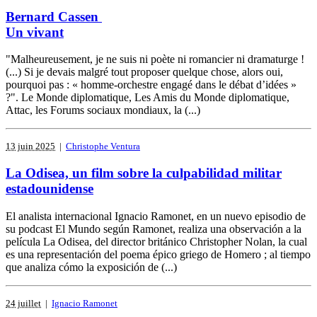
Bernard Cassen
Un vivant
"Malheureusement, je ne suis ni poète ni romancier ni dramaturge !
(...) Si je devais malgré tout proposer quelque chose, alors oui,
pourquoi pas : « homme-orchestre engagé dans le débat d’idées »
?". Le Monde diplomatique, Les Amis du Monde diplomatique,
Attac, les Forums sociaux mondiaux, la (...)
13 juin 2025
|
Christophe Ventura
La Odisea, un film sobre la culpabilidad militar
estadounidense
El analista internacional Ignacio Ramonet, en un nuevo episodio de
su podcast El Mundo según Ramonet, realiza una observación a la
película La Odisea, del director británico Christopher Nolan, la cual
es una representación del poema épico griego de Homero ; al tiempo
que analiza cómo la exposición de (...)
24 juillet
|
Ignacio Ramonet