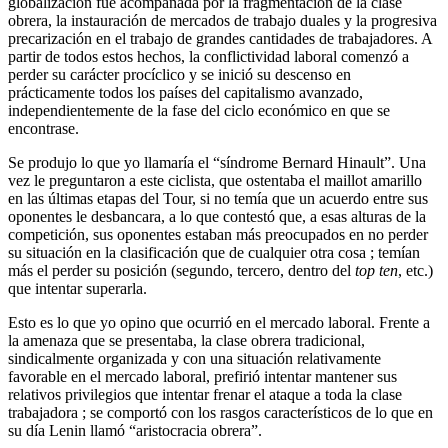
globalización fue acompañada por la fragmentación de la clase
obrera, la instauración de mercados de trabajo duales y la progresiva
precarización en el trabajo de grandes cantidades de trabajadores. A
partir de todos estos hechos, la conflictividad laboral comenzó a
perder su carácter procíclico y se inició su descenso en
prácticamente todos los países del capitalismo avanzado,
independientemente de la fase del ciclo económico en que se
encontrase.
Se produjo lo que yo llamaría el “síndrome Bernard Hinault”. Una
vez le preguntaron a este ciclista, que ostentaba el maillot amarillo
en las últimas etapas del Tour, si no temía que un acuerdo entre sus
oponentes le desbancara, a lo que contestó que, a esas alturas de la
competición, sus oponentes estaban más preocupados en no perder
su situación en la clasificación que de cualquier otra cosa ; temían
más el perder su posición (segundo, tercero, dentro del
top ten
, etc.)
que intentar superarla.
Esto es lo que yo opino que ocurrió en el mercado laboral. Frente a
la amenaza que se presentaba, la clase obrera tradicional,
sindicalmente organizada y con una situación relativamente
favorable en el mercado laboral, prefirió intentar mantener sus
relativos privilegios que intentar frenar el ataque a toda la clase
trabajadora ; se comportó con los rasgos característicos de lo que en
su día Lenin llamó “aristocracia obrera”.