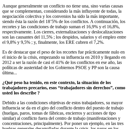
Aunque generalmente un conflicto no tiene una, sino varias causas
que se complementan, considerando la más influyente de todas, la
negociación colectiva y los convenios ha sido la más importante,
siendo ésta la razón del 18’5% de los conflictos. A continuación, los
recortes y las condiciones de trabajo suman el 16,9% y el 16,8%,
respectivamente. Los cierres, externalizaciones y deslocalizaciones
son las causantes del 11,5% ; los despidos, salarios y el empleo entre
el 9,8% y 9,5% ; y, finalmente, los ERE cubren el 7,2%.
Es de destacar que el peso de los recortes fue prácticamente nulo en
el inicio de la crisis, empezando su influencia en 2010 y llegando en
2012 a ser la razón de casi el 41% de los conflictos en ese año, las
políticas de austeridad de los Gobiernos PSOE y PP son la causa
última...
¿Qué peso ha tenido, en este contexto, la situación de los
trabajadores precarios, esos “trabajadores sin derechos”, como
usted los describe ?
Debido a las condiciones objetivas de estos trabajadores, su mayor
influencia se da en el giro del conflicto dentro del puesto de trabajo
(huelgas, paros, tomas de fábricas, encierros y acciones de tipo
similar) al conflicto fuera del centro de trabajo (manifestaciones y
concentraciones, principalmente). Por poner un ejemplo, en las tres
huelgas generales desarrolladas durante la crisis, los paros en los