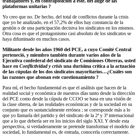
trabajadores y, en contraposición a éste, del auge de las
plataformas unitarias ?
Yo creo que no. De hecho, del total de conflictos durante la crisis
que yo he analizado, en el 57,2% de ellos hay constancia de la
gestión o de una participación decisiva los sindicatos en los mismos.
Otra cosa es que el protagonismo casi absoluto de los sindicatos se
haya difuminado en muchos casos.
Militante desde los años 1960 del PCE, a cuyo Comité Central
perteneció, y miembro también durante varios años de la
Ejecutiva confederal del sindicato de Comisiones Obreras, usted
hace en
Conflictividad y crisis
una durísima crítica a la actuación
de las cúpulas de los dos sindicatos mayoritarios…¿Cuáles son
las razones que abonan este cuestionamiento ?
Para mí, el hecho fundamental es que el análisis que hacen de la
realidad social y económica de nuestros días tanto desde la dirección
del PCE como desde la cúpula de CCOO se basa en una visión de
la clase obrera, de las realidades económicas y de la sociedad en su
conjunto que es sustancialmente errónea ; se corresponde más a lo
que yo llamaría del partido y del sindicato de la 2ª y 3ª internacional
que a lo que debería ser en los inicios del siglo XXI. Y desde esta
perspectiva, si verdaderamente se pretende transformar el modelo de
sociedad, lo fundamental es, de entrada, conocerla correctamente.