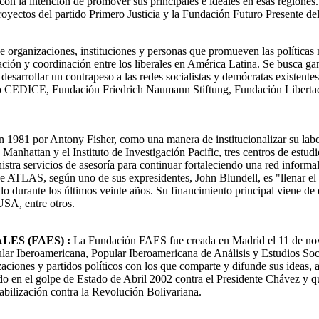
on la intención de promover sus principales e ideales en esas regiones
proyectos del partido Primero Justicia y la Fundación Futuro Presente d
 organizaciones, instituciones y personas que promueven las políticas 
eración y coordinación entre los liberales en América Latina. Se busca g
mo desarrollar un contrapeso a las redes socialistas y demócratas existen
CEDICE, Fundación Friedrich Naumann Stiftung, Fundación Libertad, 
1981 por Antony Fisher, como una manera de institucionalizar su labor
o Manhattan y el Instituto de Investigación Pacific, tres centros de est
stra servicios de asesoría para continuar fortaleciendo una red inform
 de ATLAS, según uno de sus expresidentes, John Blundell, es "llenar
do durante los últimos veinte años. Su financimiento principal viene d
SA, entre otros.
ES (FAES) :
La Fundación FAES fue creada en Madrid el 11 de novi
lar Iberoamericana, Popular Iberoamericana de Análisis y Estudios Soci
ciones y partidos políticos con los que comparte y difunde sus ideas, a 
do en el golpe de Estado de Abril 2002 contra el Presidente Chávez y 
tabilización contra la Revolución Bolivariana.