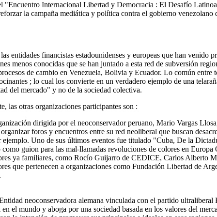
l, el "Encuentro Internacional Libertad y Democracia : El Desafío Latin
reforzar la campaña mediática y política contra el gobierno venezolano 
e las entidades financistas estadounidenses y europeas que han venido p
nes menos conocidas que se han juntado a esta red de subversión regio
 y procesos de cambio en Venezuela, Bolivia y Ecuador. Lo común entre
rocinantes ; lo cual los convierte en un verdadero ejemplo de una telar
rtad del mercado" y no de la sociedad colectiva.
las otras organizaciones participantes son :
anización dirigida por el neoconservador peruano, Mario Vargas Llosa, 
organizar foros y encuentros entre su red neoliberal que buscan desacre
 ejemplo. Uno de sus últimos eventos fue titulado "Cuba, De la Dicta
o como guion para las mal-llamadas revoluciones de colores en Europa O
mbres ya familiares, como Rocío Guijarro de CEDICE, Carlos Alberto M
ctores que pertenecen a organizaciones como Fundación Libertad de 
.
Entidad neoconservadora alemana vinculada con el partido ultraliberal P
en el mundo y aboga por una sociedad basada en los valores del mercad