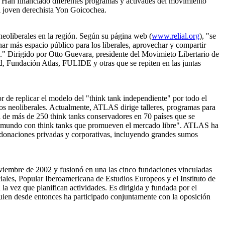
. Han financiado diferentes programas y activades del movimiento
el joven derechista Yon Goicochea.
neoliberales en la región. Según su página web (
www.relial.org
), "se
anar más espacio público para los liberales, aprovechar y compartir
tes." Dirigido por Otto Guevara, presidente del Movimieto Libertario de
Fundación Atlas, FULIDE y otras que se repiten en las juntas
 de replicar el modelo del "think tank independiente" por todo el
udios neoliberales. Actualmente, ATLAS dirige talleres, programas para
al de más de 250 think tanks conservadores en 70 países que se
 el mundo con think tanks que promueven el mercado libre". ATLAS ha
e donaciones privadas y corporativas, incluyendo grandes sumos
embre de 2002 y fusionó en una las cinco fundaciones vinculadas
ales, Popular Iberoamericana de Estudios Europeos y el Instituto de
la vez que planifican actividades. Es dirigida y fundada por el
quien desde entonces ha participado conjuntamente con la oposición