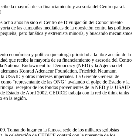
ecibe la mayoría de su financiamiento y asesoría del Centro para la
D
mos ocho años ha sido el Centro de Divulgación del Conocimiento
ría de las campañas mediáticas de la oposición contra las políticas
a pequeña, pero fanática y extremista minoría, y buscando mecanismos
to económico y político que otorga prioridad a la libre acción de la
ntidad que recibe la mayoría de su financiamiento y asesoría del Centro
os, la National Endowment for Democracy (NED) y la Agencia del
las alemanas Konrad Adenaeur Foundation, Friedrich Naumann
, la USAID y otros intereses imperiales. La Gerente General de
como "representante de las ONG" avalando el golpe de Estado y la
principal receptor de los fondos provenientes de la NED y la USAID
e de Estado de Abril 2002. CEDICE trabaja con la red de think tanks
 en la región.
9. Tomando lugar en la famosa sede de los militares golpistas
s), la celebración de CEDICE contará con la presencia de los