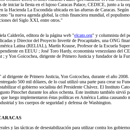
de iniciar la fiesta en el lujoso Caracas Palace, CEDICE, junto a la org
la Hacienda La Escondida ubicada en las afueras de Caracas. Según el m
omo "la nueva agenda global, la crisis financiera mundial, el populismo
uciones del Siglo XXI, entre otros."
la Calderón, editora de la página web "
elcato.org
" y columnista del 
cadas y Director del Proyecto Invertir de Procapitales, una ONG finan
e América Latina (RELIAL), Martín Krause, Profesor de la Escuela Sup
Independiente en EEUU ; José Toro Hardy, economista venezolano del C
; y Yon Goicochea, dirigente de Primero Justicia y fundador de la Fun
" al dirigente de Primero Justicia, Yon Goicochea, durante el año 2008
regado 500 mil dólares, de lo cual utilizó una parte para crear su Fund
stabilizar el gobierno socialista del Presidente Chávez. El Instituto Cat
usto Pinochet durante los años ochenta. Este instituto también sirvió
que luego implementaron éstas políticas en América Latina causando 
ndustrial y los cuerpos de seguridad y defensa de Washington.
 CARACAS
rales y las tácticas de desestabilización para utilizar contra los gobie