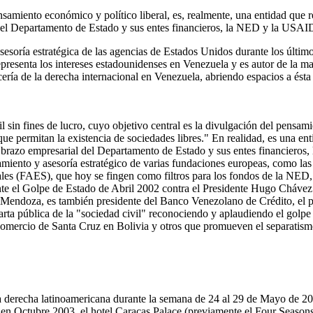
samiento económico y político liberal, es, realmente, una entidad que r
el Departamento de Estado y sus entes financieros, la NED y la USAI
esoría estratégica de las agencias de Estados Unidos durante los últi
esenta los intereses estadounidenses en Venezuela y es autor de la mayo
ría de la derecha internacional en Venezuela, abriendo espacios a ést
n fines de lucro, cuyo objetivo central es la divulgación del pensamien
s que permitan la existencia de sociedades libres." En realidad, es una e
l brazo empresarial del Departamento de Estado y sus entes financier
miento y asesoría estratégico de varias fundaciones europeas, como 
iales (FAES), que hoy se fingen como filtros para los fondos de la NED
e el Golpe de Estado de Abril 2002 contra el Presidente Hugo Chávez 
 Mendoza, es también presidente del Banco Venezolano de Crédito, el 
rta pública de la "sociedad civil" reconociendo y aplaudiendo el golp
mercio de Santa Cruz en Bolivia y otros que promueven el separatismo
 derecha latinoamericana durante la semana de 24 al 29 de Mayo de 200
s en Octubre 2003, el hotel Caracas Palace (previamente el Four Season