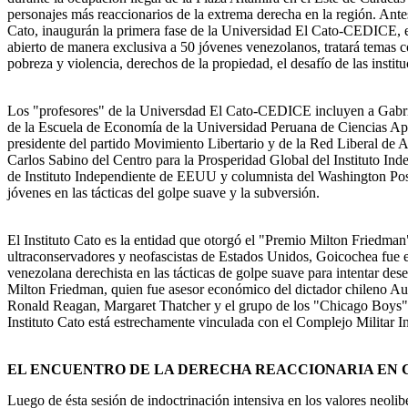
personajes más reaccionarios de la extrema derecha en la región. Antes 
Cato, inaugurán la primera fase de la Universidad El Cato-CEDICE, en 
abierto de manera exclusiva a 50 jóvenes venezolanos, tratará temas c
pobreza y violencia, derechos de la propiedad, el desafío de las instit
Los "profesores" de la Universdad El Cato-CEDICE incluyen a Gabrie
de la Escuela de Economía de la Universidad Peruana de Ciencias Apli
presidente del partido Movimiento Libertario y de la Red Liberal d
Carlos Sabino del Centro para la Prosperidad Global del Instituto 
de Instituto Independiente de EEUU y columnista del Washington Post 
jóvenes en las tácticas del golpe suave y la subversión.
El Instituto Cato es la entidad que otorgó el "Premio Milton Friedman
ultraconservadores y neofascistas de Estados Unidos, Goicochea fue ent
venezolana derechista en las tácticas de golpe suave para intentar dese
Milton Friedman, quien fue asesor económico del dictador chileno Aug
Ronald Reagan, Margaret Thatcher y el grupo de los "Chicago Boys" 
Instituto Cato está estrechamente vinculada con el Complejo Militar I
EL ENCUENTRO DE LA DERECHA REACCIONARIA EN
Luego de ésta sesión de indoctrinación intensiva en los valores neolibe