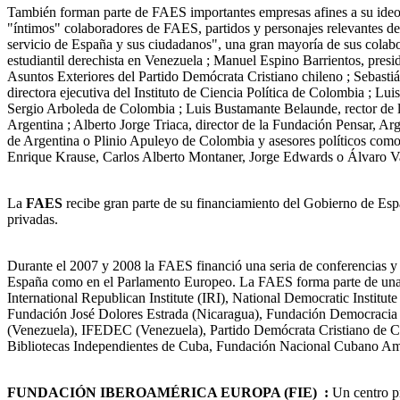
También forman parte de FAES importantes empresas afines a su ide
"íntimos" colaboradores de FAES, partidos y personajes relevantes de
servicio de España y sus ciudadanos", una gran mayoría de sus colab
estudiantil derechista en Venezuela ; Manuel Espino Barrientos, presi
Asuntos Exteriores del Partido Demócrata Cristiano chileno ; Sebastiá
directora ejecutiva del Instituto de Ciencia Política de Colombia ; L
Sergio Arboleda de Colombia ; Luis Bustamante Belaunde, rector de 
Argentina ; Alberto Jorge Triaca, director de la Fundación Pensar, Ar
de Argentina o Plinio Apuleyo de Colombia y asesores políticos como
Enrique Krause, Carlos Alberto Montaner, Jorge Edwards o Álvaro V
La
FAES
recibe gran parte de su financiamiento del Gobierno de Espa
privadas.
Durante el 2007 y 2008 la FAES financió una seria de conferencias y 
España como en el Parlamento Europeo. La FAES forma parte de una r
International Republican Institute (IRI), National Democratic Institu
Fundación José Dolores Estrada (Nicaragua), Fundación Democracia 
(Venezuela), IFEDEC (Venezuela), Partido Demócrata Cristiano de Chi
Bibliotecas Independientes de Cuba, Fundación Nacional Cubano Ame
FUNDACIÓN IBEROAMÉRICA EUROPA (FIE)
:
Un centro pr