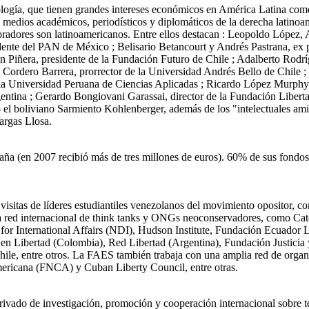
ología, que tienen grandes intereses económicos en América Latina 
 medios académicos, periodísticos y diplomáticos de la derecha latino
oradores son latinoamericanos. Entre ellos destacan : Leopoldo López,
dente del PAN de México ; Belisario Betancourt y Andrés Pastrana, ex p
n Piñera, presidente de la Fundación Futuro de Chile ; Adalberto Rodrí
uis Cordero Barrera, prorrector de la Universidad Andrés Bello de Chil
la Universidad Peruana de Ciencias Aplicadas ; Ricardo López Murphy,
gentina ; Gerardo Bongiovani Garassai, director de la Fundación Libert
 el boliviano Sarmiento Kohlenberger, además de los "intelectuales am
argas Llosa.
ña (en 2007 recibió más de tres millones de euros). 60% de sus fondos 
visitas de líderes estudiantiles venezolanos del movimiento opositor, c
ed internacional de think tanks y ONGs neoconservadores, como Cato In
te for International Affairs (NDI), Hudson Institute, Fundación Ecuador 
en Libertad (Colombia), Red Libertad (Argentina), Fundación Justic
le, entre otros. La FAES también trabaja con una amplia red de organi
ricana (FNCA) y Cuban Liberty Council, entre otras.
ivado de investigación, promoción y cooperación internacional sobre te