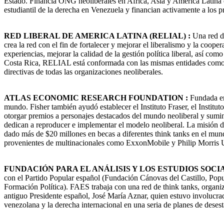
Estado. Financia ONG neoliberales en Africa, Asia y América Latina c
estudiantil de la derecha en Venezuela y financian activamente a los 
RED LIBERAL DE AMERICA LATINA (RELIAL) :
Una red de
crea la red con el fin de fortalecer y mejorar el liberalismo y la coop
experiencias, mejorar la calidad de la gestión política liberal, así co
Costa Rica, RELIAL está conformada con las mismas entidades como 
directivas de todas las organizaciones neoliberales.
ATLAS ECONOMIC RESEARCH FOUNDATION :
Fundada en 
mundo. Fisher también ayudó establecer el Instituto Fraser, el Institut
otorgar premios a personajes destacados del mundo neoliberal y sumini
dedican a reproducer e implementar el modelo neoliberal. La misión
dado más de $20 millones en becas a diferentes think tanks en el mun
provenientes de multinacionales como ExxonMobile y Philip Morris U
FUNDACIÓN PARA EL ANÁLISIS Y LOS ESTUDIOS SOCIAL
con el Partido Popular español (Fundación Cánovas del Castillo, Popu
Formación Política). FAES trabaja con una red de think tanks, organiza
antiguo Presidente español, José María Aznar, quien estuvo involucra
venezolana y la derecha internacional en una seria de planes de deses