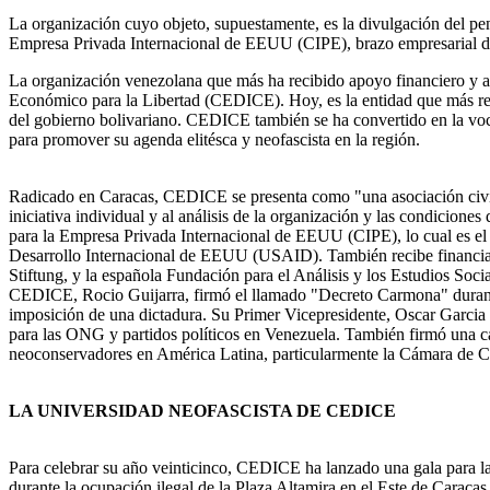
La organización cuyo objeto, supuestamente, es la divulgación del pen
Empresa Privada Internacional de EEUU (CIPE), brazo empresarial d
La organización venezolana que más ha recibido apoyo financiero y as
Económico para la Libertad (CEDICE). Hoy, es la entidad que más repr
del gobierno bolivariano. CEDICE también se ha convertido en la voce
para promover su agenda elitésca y neofascista en la región.
Radicado en Caracas, CEDICE se presenta como "una asociación civil si
iniciativa individual y al análisis de la organización y las condicione
para la Empresa Privada Internacional de EEUU (CIPE), lo cual es e
Desarrollo Internacional de EEUU (USAID). También recibe financia
Stiftung, y la española Fundación para el Análisis y los Estudios Soc
CEDICE, Rocio Guijarra, firmó el llamado "Decreto Carmona" durant
imposición de una dictadura. Su Primer Vicepresidente, Oscar Garcia
para las ONG y partidos políticos en Venezuela. También firmó una ca
neoconservadores en América Latina, particularmente la Cámara de Co
LA UNIVERSIDAD NEOFASCISTA DE CEDICE
Para celebrar su año veinticinco, CEDICE ha lanzado una gala para la
durante la ocupación ilegal de la Plaza Altamira en el Este de Caraca