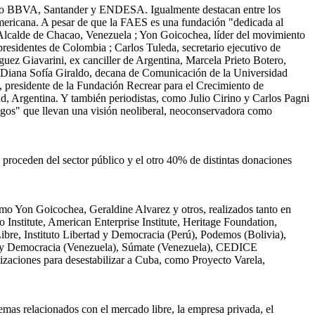
como BBVA, Santander y ENDESA. Igualmente destacan entre los
americana. A pesar de que la FAES es una fundación "dedicada al
 Alcalde de Chacao, Venezuela ; Yon Goicochea, líder del movimiento
residentes de Colombia ; Carlos Tuleda, secretario ejecutivo de
guez Giavarini, ex canciller de Argentina, Marcela Prieto Botero,
e ; Diana Sofía Giraldo, decana de Comunicación de la Universidad
 presidente de la Fundación Recrear para el Crecimiento de
ad, Argentina. Y también periodistas, como Julio Cirino y Carlos Pagni
igos" que llevan una visión neoliberal, neoconservadora como
proceden del sector público y el otro 40% de distintas donaciones
omo Yon Goicochea, Geraldine Alvarez y otros, realizados tanto en
stitute, American Enterprise Institute, Heritage Foundation,
Libre, Instituto Libertad y Democracia (Perú), Podemos (Bolivia),
ia y Democracia (Venezuela), Súmate (Venezuela), CEDICE
zaciones para desestabilizar a Cuba, como Proyecto Varela,
mas relacionados con el mercado libre, la empresa privada, el