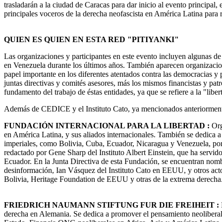
trasladarán a la ciudad de Caracas para dar inicio al evento principa
principales voceros de la derecha neofascista en América Latina para 
QUIEN ES QUIEN EN ESTA RED "PITIYANKI"
Las organizaciones y participantes en este evento incluyen algunas d
en Venezuela durante los últimos años. También aparecen organizacio
papel importante en los diferentes atentados contra las democracias
juntas directivas y comités asesores, más los mismos financistas y pat
fundamento del trabajo de éstas entidades, ya que se refiere a la "libe
Además de CEDICE y el Instituto Cato, ya mencionados anteriormente, 
FUNDACIÓN INTERNACIONAL PARA LA LIBERTAD :
Org
en América Latina, y sus aliados internacionales. También se dedica a 
imperiales, como Bolivia, Cuba, Ecuador, Nicaragua y Venezuela, por
redactado por Gene Sharp del Instituto Albert Einstein, que ha servid
Ecuador. En la Junta Directiva de esta Fundación, se encuentran no
desinformación, Ian Vásquez del Instituto Cato en EEUU, y otros a
Bolivia, Heritage Foundation de EEUU y otras de la extrema derecha
FRIEDRICH NAUMANN STIFTUNG FUR DIE FREIHEIT :
derecha en Alemania. Se dedica a promover el pensamiento neoliberal 