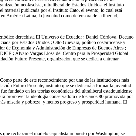
anización neofascista, ultraliberal de Estados Unidos, el Instituto
aterial publicada por el Instituto Cato, el evento, lo cual está
 en América Latina, la juventud como defensora de la libertad,
periódico derechista El Universo de Ecuador ; Daniel Córdova, Decano
ciada por Estados Unidos ; Otto Guevara, político costarricense y
erior de Economía y Administración de Empresas de Buenos Aires ;
EDICE ; Álvaro Vargas Llosa del Centro para la Prosperidad Global
dación Futuro Presente, organización que se dedica a entrenar
. Como parte de este reconocimiento por una de las instituciones más
ación Futuro Presente, instituto que se dedicará a formar la juventud
o fue fundado en las teorías económicas del ultraliberal estadounidense
 para promover la ideología conservadora de los años 80 promovida por
más miseria y pobreza, y menos progreso y prosperidad humana. El
rnos que rechazan el modelo capitalista impuesto por Washington, se