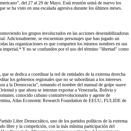
oamericano", del 27 al 29 de Mayo. Está reunión unirá de nuevo los
que se ha visto en una escalada agresiva durante los últimos meses.
romoviendo los grupos involucrados en las acciones desestabilizadoras
nal. Adicionalmente, se encuentran personajes que han jugado un
 todas las organizaciones es que comparten los mismos nombres en sus
aña imperial.* Y no se confunden por el uso del término "libertad" como
que se dedica a coordinar la red de entidades de la extrema derecha
ditar los gobiernos regionales que no se subordinan a los intereses
dura a la Democracia", tomando el nombre del manual de golpe suave
riental y que ahora se intentan exportar a Venezuela, Bolivia y
ontaner, conocido cubano contrarrevolucionario y agente de
Argentina, Atlas Economic Research Foundation de EEUU, FULIDE de
artido Libre Democrático, uno de los partidos políticos de la extrema
o libre y la competición, con la más mínima participación del