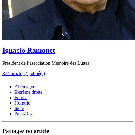
Ignacio Ramonet
Président de l’association Mémoire des Luttes
374 article(s) publié(s)
Allemagne
Extrême droite
France
Hongrie
Italie
Pays-Bas
Partagez cet article