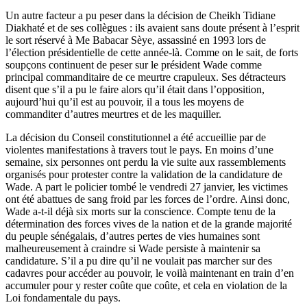
Un autre facteur a pu peser dans la décision de Cheikh Tidiane
Diakhaté et de ses collègues : ils avaient sans doute présent à l’esprit
le sort réservé à Me Babacar Sèye, assassiné en 1993 lors de
l’élection présidentielle de cette année-là. Comme on le sait, de forts
soupçons continuent de peser sur le président Wade comme
principal commanditaire de ce meurtre crapuleux. Ses détracteurs
disent que s’il a pu le faire alors qu’il était dans l’opposition,
aujourd’hui qu’il est au pouvoir, il a tous les moyens de
commanditer d’autres meurtres et de les maquiller.
La décision du Conseil constitutionnel a été accueillie par de
violentes manifestations à travers tout le pays. En moins d’une
semaine, six personnes ont perdu la vie suite aux rassemblements
organisés pour protester contre la validation de la candidature de
Wade. A part le policier tombé le vendredi 27 janvier, les victimes
ont été abattues de sang froid par les forces de l’ordre. Ainsi donc,
Wade a-t-il déjà six morts sur la conscience. Compte tenu de la
détermination des forces vives de la nation et de la grande majorité
du peuple sénégalais, d’autres pertes de vies humaines sont
malheureusement à craindre si Wade persiste à maintenir sa
candidature. S’il a pu dire qu’il ne voulait pas marcher sur des
cadavres pour accéder au pouvoir, le voilà maintenant en train d’en
accumuler pour y rester coûte que coûte, et cela en violation de la
Loi fondamentale du pays.