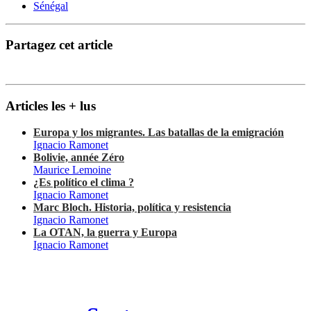
Sénégal
Partagez cet article
Articles les + lus
Europa y los migrantes. Las batallas de la emigración
Ignacio Ramonet
Bolivie, année Zéro
Maurice Lemoine
¿Es político el clima ?
Ignacio Ramonet
Marc Bloch. Historia, política y resistencia
Ignacio Ramonet
La OTAN, la guerra y Europa
Ignacio Ramonet