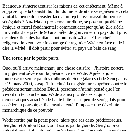
Beaucoup s’interrogent sur les raisons de cet entêtement. Même à
supposer que la Constitution lui donne le droit de se représenter, cela
vaut-il la peine de persister face à un rejet aussi massif du peuple
sénégalais ? Au-delà du problème juridique, se pose un problème
éthique et moral fondamental : comment accepter qu’au 21e siècle
un vieillard de près de 90 ans prétende gouverner un pays dont plus
des deux tiers des habitants ont moins de 40 ans ? Les chefs
religieux doivent avoir le courage de regarder Wade en face et de lui
dire la vérité : il doit partir pour éviter au pays un bain de sang.
Une sortie par le petite porte
Quoi qu’il arrive maintenant, une chose est sûre : l’histoire portera
un jugement sévère sur la présidence de Wade. Après la joie
immense ressentie par des millions de Sénégalaises et de Sénégalais
le 19 mars 2000, lorsqu’il fut élu à la magistrature suprême contre le
président sortant Abdou Diouf, personne n’aurait pensé que l’on
vivrait un tel cauchemar. Wade a ainsi profité des acquis
démocratiques arrachés de haute lutte par le peuple sénégalais pour
accéder au pouvoir, et il a ensuite tenté d’imposer une dévolution
monarchique de ce pouvoir.
Wade sortira par la petite porte, alors que ses deux prédécesseurs,
Senghor et Abdou Diouf, sont sortis par la grande. Senghor avait
volontairement abandonné la présidence à un âge moins avancé que