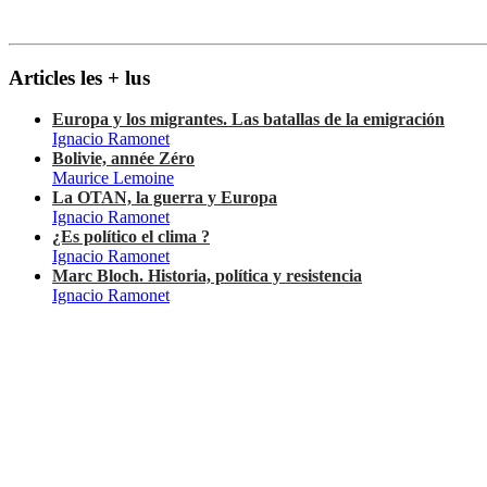
Articles les + lus
Europa y los migrantes. Las batallas de la emigración
Ignacio Ramonet
Bolivie, année Zéro
Maurice Lemoine
La OTAN, la guerra y Europa
Ignacio Ramonet
¿Es político el clima ?
Ignacio Ramonet
Marc Bloch. Historia, política y resistencia
Ignacio Ramonet