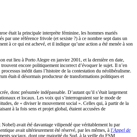
roe était la principale interprète féminine, les hommes mariés
és par une référence frivole (et sexiste ?) à ce nombre sept dans un
ment à ce qui est achevé, et il indique qu’une action a été menée à son
eut lieu à Porto Alegre en janvier 2001, et la dernière en date,
trouvent encore politiquement incorrect d’évoquer le sujet. Il n’en
n processus inédit dans l’histoire de la contestation du néolibéralisme.
um était-il désormais producteur de transformations politiques et
crée, donc présumée indépassable. D’autant qu’il s’était largement
tionaux et locaux. Les voix qui s’interrogeaient sur le mode de
tudes, de « diviser le mouvement social ». Celles qui, à partir de la
sant à la fois sens et projet global, étaient accusées de
ix Nobel) avait été davantage vilipendé que véritablement lu par
dentique avait ultérieurement été réservé, par les mêmes, à
l’
Appel de
ments sociaux, dont une majorité du Sud, à la veille du FSM