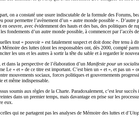
 part, on a constaté une usure indiscutable de la formule des Forums, bea
lieu pour permettre l’avènement d’un « autre monde possible ». D’autre p
 oeuvre, avec évidemment des hauts et des bas, des politiques de ruptu
 les fondements d’un autre monde possible, à commencer par l’accès de t
es tout « pouvoir » est fatalement suspect et doit donc être tenu à dist
n Mémoire des luttes (dont les responsables ont, dès 2000, compté parm
inciter les uns et les autres à sortir la tête du sable et à regarder le nouv
, et dans la perspective de l’élaboration d’un
Manifeste pour un sociali
 Le « et » de ce titre est important. C’est bien un « et », et pas un « ou
tre mouvements sociaux, forces politiques et gouvernements progressiste
ble et même indispensable.
s soumis aux règles de la Charte. Paradoxalement, c’est leur succès ini
treintes dans un premier temps, mais davantage en prise sur les processu
re eux.
lles qui ne partagent pas les analyses de Mémoire des luttes et d’
Utop