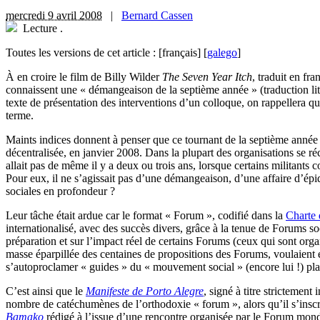
mercredi 9 avril 2008
|
Bernard Cassen
Lecture
.
Toutes les versions de cet article :
[français]
[
galego
]
À en croire le film de Billy Wilder
The Seven Year Itch
, traduit en fra
connaissent une « démangeaison de la septième année » (traduction litté
texte de présentation des interventions d’un colloque, on rappellera qu
terme.
Maints indices donnent à penser que ce tournant de la septième année 
décentralisée, en janvier 2008. Dans la plupart des organisations se r
allait pas de même il y a deux ou trois ans, lorsque certains militants c
Pour eux, il ne s’agissait pas d’une démangeaison, d’une affaire d’épi
sociales en profondeur ?
Leur tâche était ardue car le format « Forum », codifié dans la
Charte 
internationalisé, avec des succès divers, grâce à la tenue de Forums 
préparation et sur l’impact réel de certains Forums (ceux qui sont orga
masse éparpillée des centaines de propositions des Forums, voulaient en 
s’autoproclamer « guides » du « mouvement social » (encore lui !) plané
C’est ainsi que le
Manifeste de Porto Alegre
, signé à titre strictemen
nombre de catéchumènes de l’orthodoxie « forum », alors qu’il s’inscri
Bamako
rédigé à l’issue d’une rencontre organisée par le Forum mon