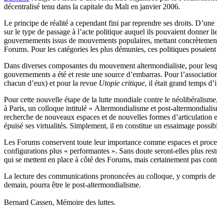
décentralisé tenu dans la capitale du Mali en janvier 2006.
Le principe de réalité a cependant fini par reprendre ses droits. D’une
sur le type de passage à l’acte politique auquel ils pouvaient donner 
gouvernements issus de mouvements populaires, mettant concrètement en
Forums. Pour les catégories les plus démunies, ces politiques posaient
Dans diverses composantes du mouvement altermondialiste, pour lesquell
gouvernements a été et reste une source d’embarras. Pour l’associatio
chacun d’eux) et pour la revue
Utopie critique
, il était grand temps d’
Pour cette nouvelle étape de la lutte mondiale contre le néolibéralisme
à Paris, un colloque intitulé « Altermondialisme et post-altermondialisme
recherche de nouveaux espaces et de nouvelles formes d’articulation en
épuisé ses virtualités. Simplement, il en constitue un essaimage possi
Les Forums conservent toute leur importance comme espaces et processu
configurations plus « performantes ». Sans doute seront-elles plus res
qui se mettent en place à côté des Forums, mais certainement pas cont
La lecture des communications prononcées au colloque, y compris de ce
demain, pourra être le post-altermondialisme.
Bernard Cassen, Mémoire des luttes.