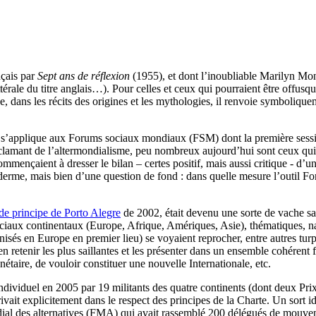
nçais par
Sept ans de réflexion
(1955), et dont l’inoubliable Marilyn Mon
rale du titre anglais…). Pour celles et ceux qui pourraient être offusqu
e, dans les récits des origines et les mythologies, il renvoie symbolique
s’applique aux Forums sociaux mondiaux (FSM) dont la première session 
éclamant de l’altermondialisme, peu nombreux aujourd’hui sont ceux qui 
ommençaient à dresser le bilan – certes positif, mais aussi critique - d’u
derme, mais bien d’une question de fond : dans quelle mesure l’outil For
de principe de Porto Alegre
de 2002, était devenu une sorte de vache sa
sociaux continentaux (Europe, Afrique, Amériques, Asie), thématiques, na
nisés en Europe en premier lieu) se voyaient reprocher, entre autres turpi
retenir les plus saillantes et les présenter dans un ensemble cohérent fai
taire, de vouloir constituer une nouvelle Internationale, etc.
t individuel en 2005 par 19 militants des quatre continents (dont deux Pr
vait explicitement dans le respect des principes de la Charte. Un sort i
dial des alternatives (FMA) qui avait rassemblé 200 délégués de mouve