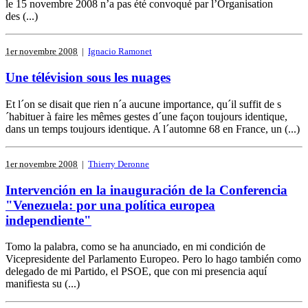
le 15 novembre 2008 n’a pas été convoqué par l’Organisation
des (...)
1er novembre 2008
|
Ignacio Ramonet
Une télévision sous les nuages
Et l´on se disait que rien n´a aucune importance, qu´il suffit de s
´habituer à faire les mêmes gestes d´une façon toujours identique,
dans un temps toujours identique. A l´automne 68 en France, un (...)
1er novembre 2008
|
Thierry Deronne
Intervención en la inauguración de la Conferencia
"Venezuela: por una política europea
independiente"
Tomo la palabra, como se ha anunciado, en mi condición de
Vicepresidente del Parlamento Europeo. Pero lo hago también como
delegado de mi Partido, el PSOE, que con mi presencia aquí
manifiesta su (...)