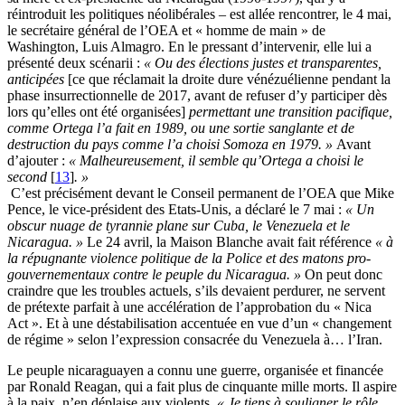
réintroduit les politiques néolibérales – est allée rencontrer, le 4 mai,
le secrétaire général de l’OEA et « homme de main » de
Washington, Luis Almagro. En le pressant d’intervenir, elle lui a
présenté deux scénarii :
« Ou des élections justes et transparentes,
anticipées
[ce que réclamait la droite dure vénézuélienne pendant la
phase insurrectionnelle de 2017, avant de refuser d’y participer dès
lors qu’elles ont été organisées]
permettant une transition pacifique,
comme Ortega l’a fait en 1989, ou une sortie sanglante et de
destruction du pays comme l’a choisi Somoza en 1979. »
Avant
d’ajouter :
« Malheureusement, il semble qu’Ortega a choisi le
second
[
13
]
. »
C’est précisément devant le Conseil permanent de l’OEA que Mike
Pence, le vice-président des Etats-Unis, a déclaré le 7 mai :
« Un
obscur nuage de tyrannie plane sur Cuba, le Venezuela et le
Nicaragua. »
Le 24 avril, la Maison Blanche avait fait référence
« à
la répugnante violence politique de la Police et des matons pro-
gouvernementaux contre le peuple du Nicaragua. »
On peut donc
craindre que les troubles actuels, s’ils devaient perdurer, ne servent
de prétexte parfait à une accélération de l’approbation du « Nica
Act ». Et à une déstabilisation accentuée en vue d’un « changement
de régime » selon l’expression consacrée du Venezuela à… l’Iran.
Le peuple nicaraguayen a connu une guerre, organisée et financée
par Ronald Reagan, qui a fait plus de cinquante mille morts. Il aspire
à la paix, n’en déplaise aux violents.
« Je tiens à souligner le rôle