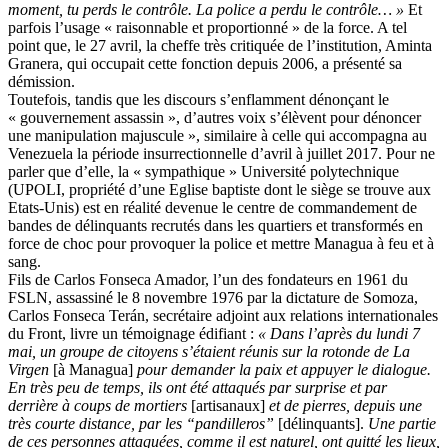
moment, tu perds le contrôle. La police a perdu le contrôle… »
Et
parfois l’usage « raisonnable et proportionné » de la force. A tel
point que, le 27 avril, la cheffe très critiquée de l’institution, Aminta
Granera, qui occupait cette fonction depuis 2006, a présenté sa
démission.
Toutefois, tandis que les discours s’enflamment dénonçant le
« gouvernement assassin », d’autres voix s’élèvent pour dénoncer
une manipulation majuscule », similaire à celle qui accompagna au
Venezuela la période insurrectionnelle d’avril à juillet 2017. Pour ne
parler que d’elle, la « sympathique » Université polytechnique
(UPOLI, propriété d’une Eglise baptiste dont le siège se trouve aux
Etats-Unis) est en réalité devenue le centre de commandement de
bandes de délinquants recrutés dans les quartiers et transformés en
force de choc pour provoquer la police et mettre Managua à feu et à
sang.
Fils de Carlos Fonseca Amador, l’un des fondateurs en 1961 du
FSLN, assassiné le 8 novembre 1976 par la dictature de Somoza,
Carlos Fonseca Terán, secrétaire adjoint aux relations internationales
du Front, livre un témoignage édifiant :
« Dans l’après du lundi 7
mai,
un groupe de citoyens s’étaient réunis sur la rotonde de La
Virgen
[à Managua]
pour demander la paix et appuyer le dialogue.
En très peu de temps, ils ont été attaqués par surprise et par
derrière à coups de mortiers
[artisanaux]
et de pierres, depuis une
très courte distance, par les “pandilleros”
[délinquants].
Une partie
de ces personnes attaquées, comme il est naturel, ont quitté les lieux,