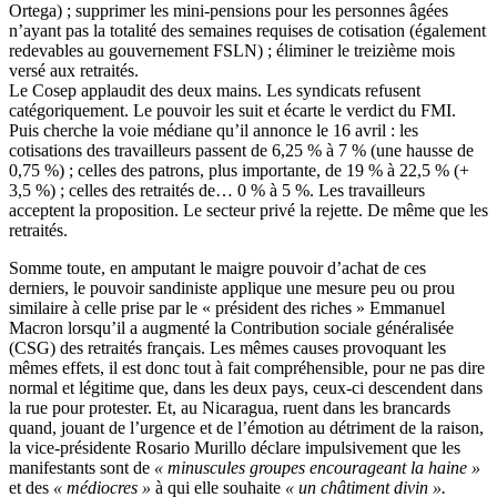
Ortega) ; supprimer les mini-pensions pour les personnes âgées
n’ayant pas la totalité des semaines requises de cotisation (également
redevables au gouvernement FSLN) ; éliminer le treizième mois
versé aux retraités.
Le Cosep applaudit des deux mains. Les syndicats refusent
catégoriquement. Le pouvoir les suit et écarte le verdict du FMI.
Puis cherche la voie médiane qu’il annonce le 16 avril : les
cotisations des travailleurs passent de 6,25 % à 7 % (une hausse de
0,75 %) ; celles des patrons, plus importante, de 19 % à 22,5 % (+
3,5 %) ; celles des retraités de… 0 % à 5 %. Les travailleurs
acceptent la proposition. Le secteur privé la rejette. De même que les
retraités.
Somme toute, en amputant le maigre pouvoir d’achat de ces
derniers, le pouvoir sandiniste applique une mesure peu ou prou
similaire à celle prise par le « président des riches » Emmanuel
Macron lorsqu’il a augmenté la Contribution sociale généralisée
(CSG) des retraités français. Les mêmes causes provoquant les
mêmes effets, il est donc tout à fait compréhensible, pour ne pas dire
normal et légitime que, dans les deux pays, ceux-ci descendent dans
la rue pour protester. Et, au Nicaragua, ruent dans les brancards
quand, jouant de l’urgence et de l’émotion au détriment de la raison,
la vice-présidente Rosario Murillo déclare impulsivement que les
manifestants sont de
« minuscules groupes encourageant la haine »
et des
« médiocres »
à qui elle souhaite
« un châtiment divin ».