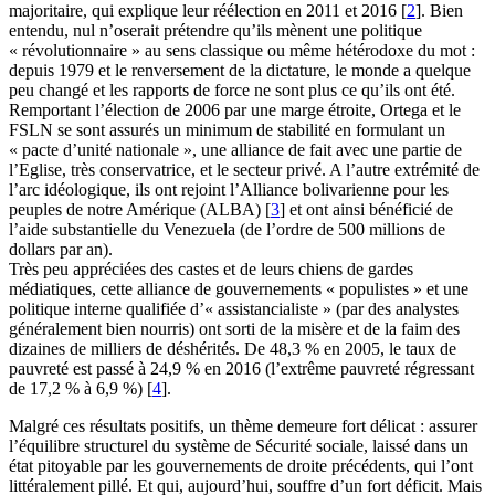
majoritaire, qui explique leur réélection en 2011 et 2016
[
2
]
. Bien
entendu, nul n’oserait prétendre qu’ils mènent une politique
« révolutionnaire » au sens classique ou même hétérodoxe du mot :
depuis 1979 et le renversement de la dictature, le monde a quelque
peu changé et les rapports de force ne sont plus ce qu’ils ont été.
Remportant l’élection de 2006 par une marge étroite, Ortega et le
FSLN se sont assurés un minimum de stabilité en formulant un
« pacte d’unité nationale », une alliance de fait avec une partie de
l’Eglise, très conservatrice, et le secteur privé. A l’autre extrémité de
l’arc idéologique, ils ont rejoint l’Alliance bolivarienne pour les
peuples de notre Amérique (ALBA)
[
3
]
et ont ainsi bénéficié de
l’aide substantielle du Venezuela (de l’ordre de 500 millions de
dollars par an).
Très peu appréciées des castes et de leurs chiens de gardes
médiatiques, cette alliance de gouvernements « populistes » et une
politique interne qualifiée d’« assistancialiste » (par des analystes
généralement bien nourris) ont sorti de la misère et de la faim des
dizaines de milliers de déshérités. De 48,3 % en 2005, le taux de
pauvreté est passé à 24,9 % en 2016 (l’extrême pauvreté régressant
de 17,2 % à 6,9 %)
[
4
]
.
Malgré ces résultats positifs, un thème demeure fort délicat : assurer
l’équilibre structurel du système de Sécurité sociale, laissé dans un
état pitoyable par les gouvernements de droite précédents, qui l’ont
littéralement pillé. Et qui, aujourd’hui, souffre d’un fort déficit. Mais