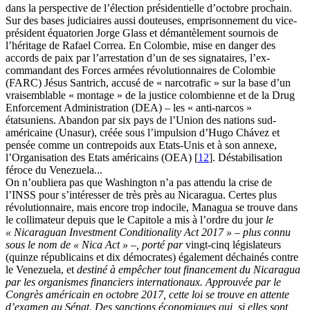
dans la perspective de l’élection présidentielle d’octobre prochain.
Sur des bases judiciaires aussi douteuses, emprisonnement du vice-
président équatorien Jorge Glass et démantèlement sournois de
l’héritage de Rafael Correa. En Colombie, mise en danger des
accords de paix par l’arrestation d’un de ses signataires, l’ex-
commandant des Forces armées révolutionnaires de Colombie
(FARC) Jésus Santrich, accusé de « narcotrafic » sur la base d’un
vraisemblable « montage » de la justice colombienne et de la Drug
Enforcement Administration (DEA) – les « anti-narcos »
étatsuniens. Abandon par six pays de l’Union des nations sud-
américaine (Unasur), créée sous l’impulsion d’Hugo Chávez et
pensée comme un contrepoids aux Etats-Unis et à son annexe,
l’Organisation des Etats américains (OEA)
[
12
]
. Déstabilisation
féroce du Venezuela...
On n’oubliera pas que Washington n’a pas attendu la crise de
l’INSS pour s’intéresser de très près au Nicaragua. Certes plus
révolutionnaire, mais encore trop indocile, Managua se trouve dans
le collimateur depuis que le Capitole a mis à l’ordre du jour
le
« Nicaraguan Investment Conditionality Act 2017 » – plus connu
sous le nom de « Nica Act » –, porté par
vingt-cinq législateurs
(quinze républicains et dix démocrates) également déchainés contre
le Venezuela, et
destiné à empêcher tout financement du Nicaragua
par les organismes financiers internationaux. Approuvée par le
Congrès américain en octobre 2017, cette loi se trouve en attente
d’examen au Sénat. Des sanctions économiques qui, si elles sont