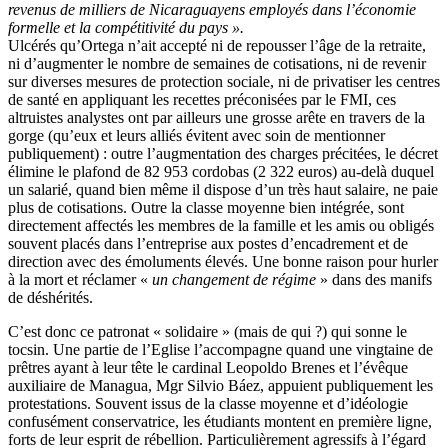
revenus de milliers de Nicaraguayens employés dans l’économie
formelle et la compétitivité du pays ».
Ulcérés qu’Ortega n’ait accepté ni de repousser l’âge de la retraite,
ni d’augmenter le nombre de semaines de cotisations, ni de revenir
sur diverses mesures de protection sociale, ni de privatiser les centres
de santé en appliquant les recettes préconisées par le FMI, ces
altruistes analystes ont par ailleurs une grosse arête en travers de la
gorge (qu’eux et leurs alliés évitent avec soin de mentionner
publiquement) : outre l’augmentation des charges précitées, le décret
élimine le plafond de 82 953 cordobas (2 322 euros) au-delà duquel
un salarié, quand bien même il dispose d’un très haut salaire, ne paie
plus de cotisations. Outre la classe moyenne bien intégrée, sont
directement affectés les membres de la famille et les amis ou obligés
souvent placés dans l’entreprise aux postes d’encadrement et de
direction avec des émoluments élevés. Une bonne raison pour hurler
à la mort et réclamer «
un changement de régime
» dans des manifs
de déshérités.
C’est donc ce patronat « solidaire » (mais de qui ?) qui sonne le
tocsin. Une partie de l’Eglise l’accompagne quand une vingtaine de
prêtres ayant à leur tête le cardinal Leopoldo Brenes et l’évêque
auxiliaire de Managua, Mgr Silvio Báez, appuient publiquement les
protestations. Souvent issus de la classe moyenne et d’idéologie
confusément conservatrice, les étudiants montent en première ligne,
forts de leur esprit de rébellion. Particulièrement agressifs à l’égard