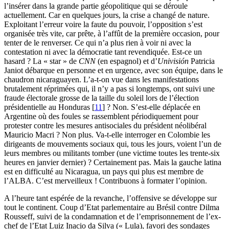
l’insérer dans la grande partie géopolitique qui se déroule
actuellement. Car en quelques jours, la crise a changé de nature.
Exploitant l’erreur voire la faute du pouvoir, l’opposition s’est
organisée très vite, car prête, à l’affût de la première occasion, pour
tenter de le renverser. Ce qui n’a plus rien à voir ni avec la
contestation ni avec la démocratie tant revendiquée. Est-ce un
hasard ? La « star » de
CNN
(en espagnol) et d’
Univisión
Patricia
Janiot débarque en personne et en urgence, avec son équipe, dans le
chaudron nicaraguayen. L’a-t-on vue dans les manifestations
brutalement réprimées qui, il n’y a pas si longtemps, ont suivi une
fraude électorale grosse de la taille du soleil lors de l’élection
présidentielle au Honduras
[
11
]
? Non. S’est-elle déplacée en
Argentine où des foules se rassemblent périodiquement pour
protester contre les mesures antisociales du président néolibéral
Mauricio Macri ? Non plus. Va-t-elle interroger en Colombie les
dirigeants de mouvements sociaux qui, tous les jours, voient l’un de
leurs membres ou militants tomber (une victime toutes les trente-six
heures en janvier dernier) ? Certainement pas. Mais la gauche latina
est en difficulté au Nicaragua, un pays qui plus est membre de
l’ALBA. C’est merveilleux ! Contribuons à formater l’opinion.
A l’heure tant espérée de la revanche, l’offensive se développe sur
tout le continent. Coup d’Etat parlementaire au Brésil contre Dilma
Rousseff, suivi de la condamnation et de l’emprisonnement de l’ex-
chef de l’Etat Luiz Inacio da Silva (« Lula), favori des sondages