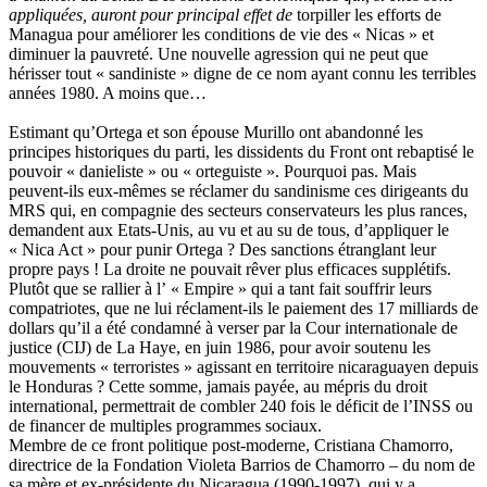
appliquées, auront pour principal effet de
torpiller les efforts de
Managua pour améliorer les conditions de vie des « Nicas » et
diminuer la pauvreté. Une nouvelle agression qui ne peut que
hérisser tout « sandiniste » digne de ce nom ayant connu les terribles
années 1980. A moins que…
Estimant qu’Ortega et son épouse Murillo ont abandonné les
principes historiques du parti, les dissidents du Front ont rebaptisé le
pouvoir « danieliste » ou « orteguiste ». Pourquoi pas. Mais
peuvent-ils eux-mêmes se réclamer du sandinisme ces dirigeants du
MRS qui, en compagnie des secteurs conservateurs les plus rances,
demandent aux Etats-Unis, au vu et au su de tous, d’appliquer le
« Nica Act » pour punir Ortega ? Des sanctions étranglant leur
propre pays ! La droite ne pouvait rêver plus efficaces supplétifs.
Plutôt que se rallier à l’ « Empire » qui a tant fait souffrir leurs
compatriotes, que ne lui réclament-ils le paiement des 17 milliards de
dollars qu’il a été condamné à verser par la Cour internationale de
justice (CIJ) de La Haye, en juin 1986, pour avoir soutenu les
mouvements « terroristes » agissant en territoire nicaraguayen depuis
le Honduras ? Cette somme, jamais payée, au mépris du droit
international, permettrait de combler 240 fois le déficit de l’INSS ou
de financer de multiples programmes sociaux.
Membre de ce front politique post-moderne, Cristiana Chamorro,
directrice de la Fondation Violeta Barrios de Chamorro – du nom de
sa mère et ex-présidente du Nicaragua (1990-1997), qui y a