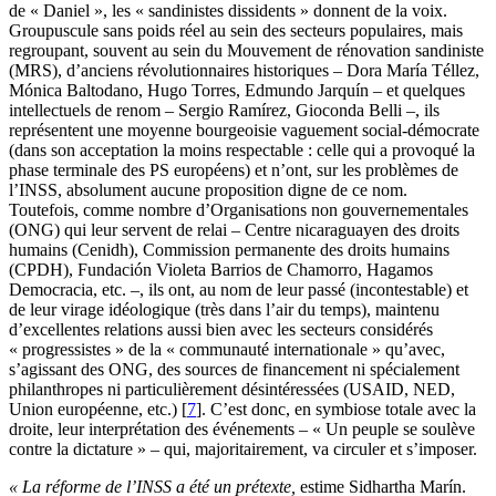
de « Daniel », les « sandinistes dissidents » donnent de la voix.
Groupuscule sans poids réel au sein des secteurs populaires, mais
regroupant, souvent au sein du Mouvement de rénovation sandiniste
(MRS), d’anciens révolutionnaires historiques – Dora María Téllez,
Mónica Baltodano, Hugo Torres, Edmundo Jarquín – et quelques
intellectuels de renom – Sergio Ramírez, Gioconda Belli –, ils
représentent une moyenne bourgeoisie vaguement social-démocrate
(dans son acceptation la moins respectable : celle qui a provoqué la
phase terminale des PS européens) et n’ont, sur les problèmes de
l’INSS, absolument aucune proposition digne de ce nom.
Toutefois, comme nombre d’Organisations non gouvernementales
(ONG) qui leur servent de relai – Centre nicaraguayen des droits
humains (Cenidh), Commission permanente des droits humains
(CPDH), Fundación Violeta Barrios de Chamorro, Hagamos
Democracia, etc. –, ils ont, au nom de leur passé (incontestable) et
de leur virage idéologique (très dans l’air du temps), maintenu
d’excellentes relations aussi bien avec les secteurs considérés
« progressistes » de la « communauté internationale » qu’avec,
s’agissant des ONG, des sources de financement ni spécialement
philanthropes ni particulièrement désintéressées (USAID, NED,
Union européenne, etc.)
[
7
]
. C’est donc, en symbiose totale avec la
droite, leur interprétation des événements – « Un peuple se soulève
contre la dictature » – qui, majoritairement, va circuler et s’imposer.
« La réforme de l’INSS a été un prétexte,
estime Sidhartha Marín.