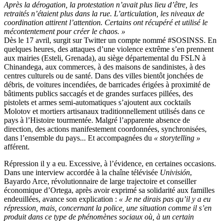
Après la dérogation, la protestation n’avait plus lieu d’être, les
retraités n’étaient plus dans la rue. L’articulation, les niveaux de
coordination attirent l’attention. Certains ont récupéré et utilisé le
mécontentement pour créer le chaos. »
Dès le 17 avril, surgit sur Twitter un compte nommé #SOSINSS. En
quelques heures, des attaques d’une violence extrême s’en prennent
aux mairies (Esteli, Grenada), au siège départemental du FSLN à
Chinandega, aux commerces, à des maisons de sandinistes, à des
centres culturels ou de santé. Dans des villes bientôt jonchées de
débris, de voitures incendiées, de barricades érigées à proximité de
bâtiments publics saccagés et de grandes surfaces pillées, des
pistolets et armes semi-automatiques s’ajoutent aux cocktails
Molotov et mortiers artisanaux traditionnellement utilisés dans ce
pays à l’Histoire tourmentée. Malgré l’apparente absence de
direction, des actions manifestement coordonnées, synchronisées,
dans l’ensemble du pays... Et accompagnées du
« storytelling »
afférent.
Répression il y a eu. Excessive, à l’évidence, en certaines occasions.
Dans une interview accordée à la chaîne télévisée
Univisión
,
Bayardo Arce, révolutionnaire de large trajectoire et conseiller
économique d’Ortega, après avoir exprimé sa solidarité aux familles
endeuillées, avance son explication :
« Je ne dirais pas qu’il y a eu
répression, mais, concernant la police, une situation comme il s’en
produit dans ce type de phénomènes sociaux où, à un certain