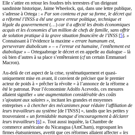
Elle s’attire en retour les foudres très terrestres d’un dirigeant
sandiniste historique, Jaime Wheelock, qui, dans une lettre publique,
s’adresse à Ortega :
« Par son contenu et par sa forme, le décret qui
a réformé l’INSS a été une grave erreur politique, technique et
légale du gouvernement
(…)
car il a affecté les droits économiques
acquis et les économies d’un million de chefs de famille, sans offrir
de solution pratique à la grave situation financière de l’INSS
[
5
]
. »
Connaissant à l’évidence la maxime
« errare humanum est,
perseverare diabolicum » – « l’erreur est humaine, l’entêtement est
diabolique » –
Ortegaabroge le décret et en appelle au dialogue – là
où bien d’autres à sa place s’entêteraient (
cf
un certain Emmanuel
Macron).
Au-delà de cet aspect de la crise, systématiquement et quasi-
uniquement mise en avant, il convient de préciser que le premier
acteur de poids à « prêcher la révolte » à l’annonce de la réforme a
été le patronat. Pour l’économiste Adolfo Acevedo, ces mesures
allaient signifier
« une augmentation considérable des coûts
s’ajoutant aux salaires »,
incitant les grandes et moyennes
entreprises
« à chercher des mécanismes pour réduire l’affiliation de
leurs travailleurs au système
[de l’INSS] », tandis que les petites y
trouveraient
« un formidable manque d’encouragement à déclarer
leurs travailleurs
[
6
]
».
Tout aussi inquiète, la Chambre de
commerce américaine du Nicaragua (AmCham), regroupant les
firmes étatsuniennes, avertit que ces réformes allaient affecter
« les