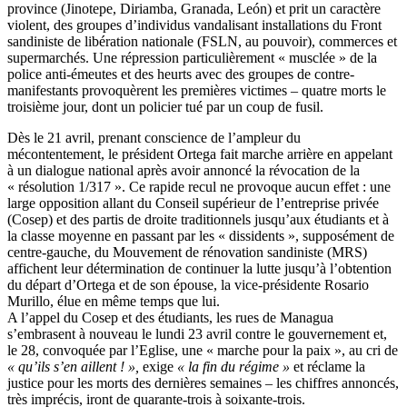
province (Jinotepe, Diriamba, Granada, León) et prit un caractère
violent, des groupes d’individus vandalisant installations du Front
sandiniste de libération nationale (FSLN, au pouvoir), commerces et
supermarchés. Une répression particulièrement « musclée » de la
police anti-émeutes et des heurts avec des groupes de contre-
manifestants provoquèrent les premières victimes – quatre morts le
troisième jour, dont un policier tué par un coup de fusil.
Dès le 21 avril, prenant conscience de l’ampleur du
mécontentement, le président Ortega fait marche arrière en appelant
à un dialogue national après avoir annoncé la révocation de la
« résolution 1/317 ». Ce rapide recul ne provoque aucun effet : une
large opposition allant du Conseil supérieur de l’entreprise privée
(Cosep) et des partis de droite traditionnels jusqu’aux étudiants et à
la classe moyenne en passant par les « dissidents », supposément de
centre-gauche, du Mouvement de rénovation sandiniste (MRS)
affichent leur détermination de continuer la lutte jusqu’à l’obtention
du départ d’Ortega et de son épouse, la vice-présidente Rosario
Murillo, élue en même temps que lui.
A l’appel du Cosep et des étudiants, les rues de Managua
s’embrasent à nouveau le lundi 23 avril contre le gouvernement et,
le 28, convoquée par l’Eglise, une « marche pour la paix », au cri de
« qu’ils s’en aillent ! »,
exige
« la fin du régime »
et réclame la
justice pour les morts des dernières semaines – les chiffres annoncés,
très imprécis, iront de quarante-trois à soixante-trois.