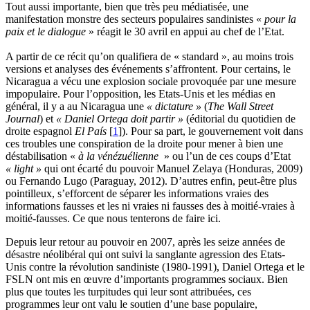
Tout aussi importante, bien que très peu médiatisée, une
manifestation monstre des secteurs populaires sandinistes «
pour la
paix et le dialogue
» réagit le 30 avril en appui au chef de l’Etat.
A partir de ce récit qu’on qualifiera de « standard », au moins trois
versions et analyses des événements s’affrontent. Pour certains, le
Nicaragua a vécu une explosion sociale provoquée par une mesure
impopulaire. Pour l’opposition, les Etats-Unis et les médias en
général, il y a au Nicaragua une
« dictature »
(
The Wall Street
Journal
) et
« Daniel Ortega doit partir »
(éditorial du quotidien de
droite espagnol
El País
[
1
]
). Pour sa part, le gouvernement voit dans
ces troubles une conspiration de la droite pour mener à bien une
déstabilisation «
à la vénézuélienne
» ou l’un de ces coups d’Etat
« light »
qui ont écarté du pouvoir Manuel Zelaya (Honduras, 2009)
ou Fernando Lugo (Paraguay, 2012). D’autres enfin, peut-être plus
pointilleux, s’efforcent de séparer les informations vraies des
informations fausses et les ni vraies ni fausses des à moitié-vraies à
moitié-fausses. Ce que nous tenterons de faire ici.
Depuis leur retour au pouvoir en 2007, après les seize années de
désastre néolibéral qui ont suivi la sanglante agression des Etats-
Unis contre la révolution sandiniste (1980-1991), Daniel Ortega et le
FSLN ont mis en œuvre d’importants programmes sociaux. Bien
plus que toutes les turpitudes qui leur sont attribuées, ces
programmes leur ont valu le soutien d’une base populaire,