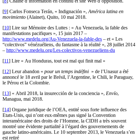
[
8
]
Chaîne d’information en continu et site Web d’opposition.
[
9
]
Carlos Fonseca Terán, « Indignación »,
América latina en
movimiento
(Alainet), Quito, 10 mai 2018.
[
10
]
Lire sur Mémoire des Luttes : « Au Venezuela, la fable des
manifestations pacifiques », 15 juin 2017 –
http://www.medelu.org/Au-Venezuela-la-fable-des
– et « Les
“colectivos” vénézuéliens, du fantasme à la réalité », 28 juillet 2014
–
http://www.medelu.org/Les-colectivos-venezueliens-du
[
11
]
Lire « Au Honduras, tout est mal qui finit mal »
[
12
]
Leur abandon «
pour un temps indéfini
» de l’Unasur a été
annoncé le 18 avril par le Brésil, l’Argentine, le Chili, le Paraguay,
le Pérou et la Colombie.
[
13
]
« Abril 2018, la insurección de la conciencia »,
Envío
,
Managua, mai 2018.
[
14
]
Organe juridique de l’OEA, entité sous forte influence des
Etats-Unis, qui n’ont eux-mêmes pas signé la Convention
interaméricaine des droits de l’Homme, la CIDH a très souvent
montré une évidente partialité à l’égard des gouvernements de
gauche latino-américains. Le 10 septembre 2013, le Venezuela s’en
est retiré