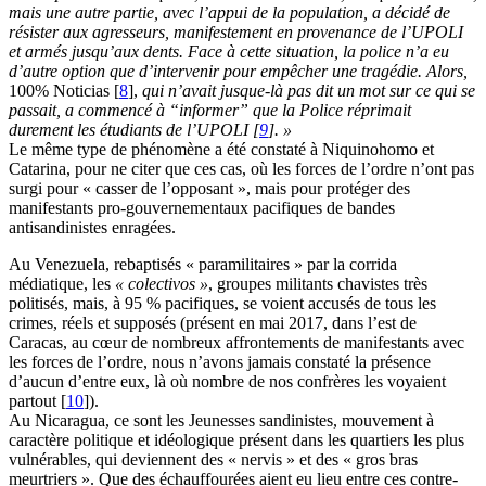
mais une autre partie, avec l’appui de la population, a décidé de
résister aux agresseurs, manifestement en provenance de l’UPOLI
et armés jusqu’aux dents. Face à cette situation, la police n’a eu
d’autre option que d’intervenir pour empêcher une tragédie. Alors,
100% Noticias
[
8
]
,
qui n’avait jusque-là pas dit un mot sur ce qui se
passait, a commencé à “informer” que la Police réprimait
durement les étudiants de l’UPOLI
[
9
]
. »
Le même type de phénomène a été constaté à Niquinohomo et
Catarina, pour ne citer que ces cas, où les forces de l’ordre n’ont pas
surgi pour « casser de l’opposant », mais pour protéger des
manifestants pro-gouvernementaux pacifiques de bandes
antisandinistes enragées.
Au Venezuela, rebaptisés « paramilitaires » par la corrida
médiatique, les
« colectivos »
, groupes militants chavistes très
politisés, mais, à 95 % pacifiques, se voient accusés de tous les
crimes, réels et supposés (présent en mai 2017, dans l’est de
Caracas, au cœur de nombreux affrontements de manifestants avec
les forces de l’ordre, nous n’avons jamais constaté la présence
d’aucun d’entre eux, là où nombre de nos confrères les voyaient
partout
[
10
]
).
Au Nicaragua, ce sont les Jeunesses sandinistes, mouvement à
caractère politique et idéologique présent dans les quartiers les plus
vulnérables, qui deviennent des « nervis » et des « gros bras
meurtriers ». Que des échauffourées aient eu lieu entre ces contre-