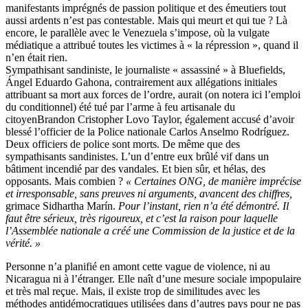
manifestants imprégnés de passion politique et des émeutiers tout
aussi ardents n’est pas contestable. Mais qui meurt et qui tue ? Là
encore, le parallèle avec le Venezuela s’impose, où la vulgate
médiatique a attribué toutes les victimes à « la répression », quand il
n’en était rien.
Sympathisant sandiniste, le journaliste « assassiné » à Bluefields,
Ángel Eduardo Gahona, contrairement aux allégations initiales
attribuant sa mort aux forces de l’ordre, aurait (on notera ici l’emploi
du conditionnel) été tué par l’arme à feu artisanale du
citoyenBrandon Cristopher Lovo Taylor, également accusé d’avoir
blessé l’officier de la Police nationale Carlos Anselmo Rodríguez.
Deux officiers de police sont morts. De même que des
sympathisants sandinistes. L’un d’entre eux brûlé vif dans un
bâtiment incendié par des vandales. Et bien sûr, et hélas, des
opposants. Mais combien ?
« Certaines ONG, de manière imprécise
et irresponsable, sans preuves ni arguments, avancent des chiffres,
grimace Sidhartha Marín.
Pour l’instant, rien n’a été démontré. Il
faut être sérieux, très rigoureux, et c’est la raison pour laquelle
l’Assemblée nationale a créé une Commission de la justice et de la
vérité. »
Personne n’a planifié en amont cette vague de violence, ni au
Nicaragua ni à l’étranger. Elle naît d’une mesure sociale impopulaire
et très mal reçue. Mais, il existe trop de similitudes avec les
méthodes antidémocratiques utilisées dans d’autres pays pour ne pas