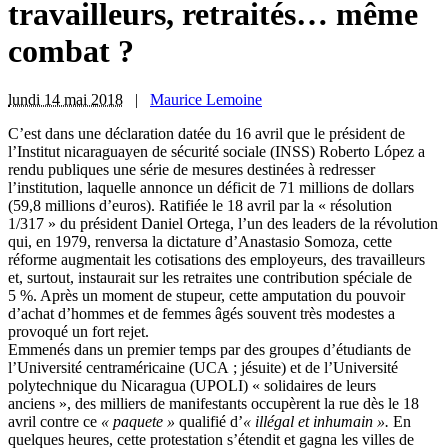
travailleurs, retraités… même
combat ?
lundi 14 mai 2018
|
Maurice Lemoine
C
’est dans une déclaration datée du 16 avril que le président de
l’Institut nicaraguayen de sécurité sociale (INSS) Roberto López a
rendu publiques une série de mesures destinées à redresser
l’institution, laquelle annonce un déficit de 71 millions de dollars
(59,8 millions d’euros). Ratifiée le 18 avril par la « résolution
1/317 » du président Daniel Ortega, l’un des leaders de la révolution
qui, en 1979, renversa la dictature d’Anastasio Somoza, cette
réforme augmentait les cotisations des employeurs, des travailleurs
et, surtout, instaurait sur les retraites une contribution spéciale de
5 %. Après un moment de stupeur, cette amputation du pouvoir
d’achat d’hommes et de femmes âgés souvent très modestes a
provoqué un fort rejet.
Emmenés dans un premier temps par des groupes d’étudiants de
l’Université centraméricaine (UCA ; jésuite) et de l’Université
polytechnique du Nicaragua (UPOLI) « solidaires de leurs
anciens », des milliers de manifestants occupèrent la rue dès le 18
avril contre ce
« paquete »
qualifié d’
« illégal et inhumain ».
En
quelques heures, cette protestation s’étendit et gagna les villes de