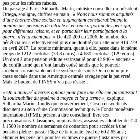
pas pour les mêmes raisons.
De passage à Paris, Sidhartha Marín, ministre conseiller du président
Ortega, souligne, chiffres en main :
« Nous nous sommes acquittés
d’une énorme dette sociale en augmentant considérablement le
nombre des pensions de retraite et en réincorporant des gens qui,
pour différentes raisons, et en particulier leur participation à la
guerre, n’en avaient pas. »
De 420 200 en 2006, le nombre des
bénéficiaires a effectivement plus que doublé pour atteindre 914 279
en avril 2017. La retraite minimum, quant à elle, passe dans le même
temps de 1212 cordobas (33,8 euros) à 4 680 cordobas (129 euros).
Un droit à une pension réduite est instauré pour 42 946 « anciens »
du conflit armé qui n’ont jamais cotisé tandis que le pouvoir
améliore considérablement le système de santé. On a connu pire
casse sociale dans une Amérique centrale ravagée par la pauvreté.
Mais le budget de l’INSS n’y a pas résisté…
« On a analysé diverses options pour faire une réforme garantissant
la soutenabilité du système à moyen et long terme »,
explique
Sidhartha Marín. Tandis que gouvernement, Cosep et syndicats
discutent au sein d’une Commission technique, le Fonds monétaire
international (FMI), présent à titre consultatif, livre ses
préconisations. Classiques, impitoyables, assassines : doubler de 750
à 1500 le nombre de semaines de cotisation pour accéder à une
pension pleine ; passer l’âge de la retraite légal de 60 à 65 ans ;
éliminer les pensions pour les victimes de guerre (instaurées par