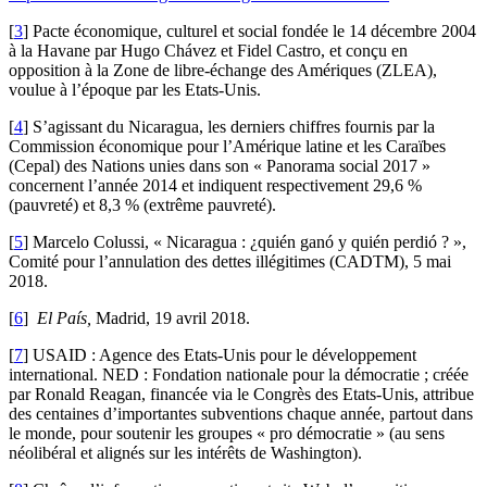
[
3
]
Pacte économique, culturel et social fondée le 14 décembre 2004
à la Havane par Hugo Chávez et Fidel Castro, et conçu en
opposition à la Zone de libre-échange des Amériques (ZLEA),
voulue à l’époque par les Etats-Unis.
[
4
]
S’agissant du Nicaragua, les derniers chiffres fournis par la
Commission économique pour l’Amérique latine et les Caraïbes
(Cepal) des Nations unies dans son « Panorama social 2017 »
concernent l’année 2014 et indiquent respectivement 29,6 %
(pauvreté) et 8,3 % (extrême pauvreté).
[
5
]
Marcelo Colussi, « Nicaragua : ¿quién ganó y quién perdió ? »,
Comité pour l’annulation des dettes illégitimes (CADTM), 5 mai
2018.
[
6
]
El País,
Madrid, 19 avril 2018.
[
7
]
USAID : Agence des Etats-Unis pour le développement
international. NED : Fondation nationale pour la démocratie ; créée
par Ronald Reagan, financée via le Congrès des Etats-Unis, attribue
des centaines d’importantes subventions chaque année, partout dans
le monde, pour soutenir les groupes « pro démocratie » (au sens
néolibéral et alignés sur les intérêts de Washington).