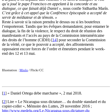
qu’a joué le pape Francisco en appelant à la concorde et au
dialogue, ce que faisait déjà Daniel »,
nous confie Sidhartha Marín.
C’est grâce à cet appel que la Conférence épiscopale a accepté de
servir de médiateur et de témoin. »
Reste à savoir si la raison prendra le dessus ou si les boutefeux
l’emporteront. Tandis que les évêques demandaient, pour entamer le
dialogue, la fin de la violence, le respect du droit de réunion des
manifestants et l’accès au pays de la Commission interaméricaine
des droits de l’homme (CIDH)
[
14
]
pour seconder la Commission
de la vérité, ce que le pouvoir a accepté, des affrontements
opposaient encore forces de l’ordre et émeutiers pendant le week-
end des 12 et 13 mai.
Illustration :
Miolo
/ Flickr CC
[
1
]
« Daniel Ortega debe marcharse », 2 mai 2018.
[
2
]
Lire « Le Nicaragua sous dictature… du double standard et du
copier-coller », Mémoire des Luttes, 29 novembre 2016 ;
http://www.medelu.org/Le-Nicaragua-sous-dictature-du