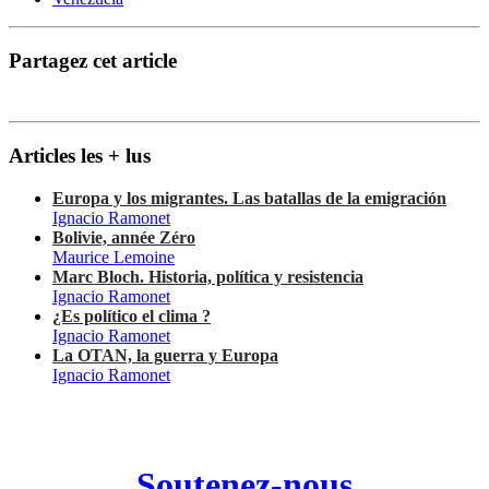
Partagez cet article
Articles les + lus
Europa y los migrantes. Las batallas de la emigración
Ignacio Ramonet
Bolivie, année Zéro
Maurice Lemoine
Marc Bloch. Historia, política y resistencia
Ignacio Ramonet
¿Es político el clima ?
Ignacio Ramonet
La OTAN, la guerra y Europa
Ignacio Ramonet
Soutenez-nous