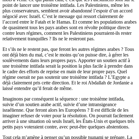
point de lancer une troisième intifada. Les Palestiniens, même les
plus conservateurs, semblent avoir abandonné l’espoir d’un accord
négocié avec Israël. C’est le message qui ressort clairement de
l’accord entre le Fatah et le Hamas. Et comme les populations arabes
de quasiment tous les pays arabes sont en révolte politique directe
contre leurs régimes, comment les Palestiniens pourraient-ils rester
relativement tranquilles ? Ils ne le resteront pas.
Et s’ils ne le restent pas, que feront les autres régimes arabes ? Tous
ont déjà bien du mal, c’est le moins qu’on puisse dire, à gérer les
soulèvements dans leurs propres pays. Apporter un soutien actif à
une troisième intifada serait la position la plus facile à prendre dans
le cadre des efforts de reprise en main de leur propre pays. Quel
régime oserait ne pas soutenir une troisième intifada ? L’Egypte a
déjà clairement pris cette direction. Et le roi Abdallah de Jordanie a
laissé entendre qu’il ferait de même.
Imaginons par conséquent la séquence : une troisième intifada,
suivie d’un soutien arabe actif, suivie d’une intransigeance
israélienne. Que feront alors les Européens ? Il est difficile de les
imaginer refuser de voter pour la résolution. On pourrait facilement
arriver à une situation où seuls Israël, les États-Unis et quelques très
petits pays voteraient contre, avec peut-être quelques abstentions.
Tout cela m’amène à penser qu’un possible tsunami se prépare. La