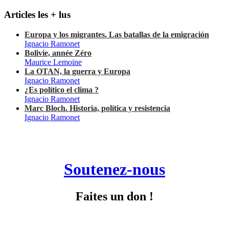
Articles les + lus
Europa y los migrantes. Las batallas de la emigración
Ignacio Ramonet
Bolivie, année Zéro
Maurice Lemoine
La OTAN, la guerra y Europa
Ignacio Ramonet
¿Es político el clima ?
Ignacio Ramonet
Marc Bloch. Historia, política y resistencia
Ignacio Ramonet
Soutenez-nous
Faites un don !