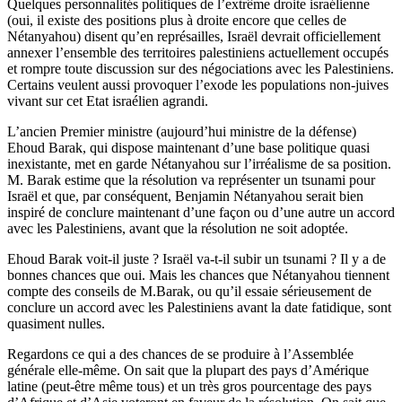
Quelques personnalités politiques de l’extrême droite israélienne
(oui, il existe des positions plus à droite encore que celles de
Nétanyahou) disent qu’en représailles, Israël devrait officiellement
annexer l’ensemble des territoires palestiniens actuellement occupés
et rompre toute discussion sur des négociations avec les Palestiniens.
Certains veulent aussi provoquer l’exode les populations non-juives
vivant sur cet Etat israélien agrandi.
L’ancien Premier ministre (aujourd’hui ministre de la défense)
Ehoud Barak, qui dispose maintenant d’une base politique quasi
inexistante, met en garde Nétanyahou sur l’irréalisme de sa position.
M. Barak estime que la résolution va représenter un tsunami pour
Israël et que, par conséquent, Benjamin Nétanyahou serait bien
inspiré de conclure maintenant d’une façon ou d’une autre un accord
avec les Palestiniens, avant que la résolution ne soit adoptée.
Ehoud Barak voit-il juste ? Israël va-t-il subir un tsunami ? Il y a de
bonnes chances que oui. Mais les chances que Nétanyahou tiennent
compte des conseils de M.Barak, ou qu’il essaie sérieusement de
conclure un accord avec les Palestiniens avant la date fatidique, sont
quasiment nulles.
Regardons ce qui a des chances de se produire à l’Assemblée
générale elle-même. On sait que la plupart des pays d’Amérique
latine (peut-être même tous) et un très gros pourcentage des pays