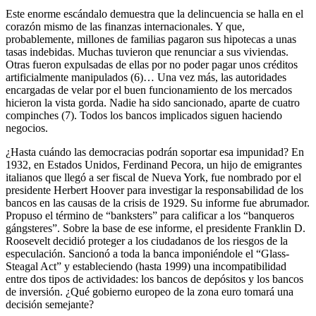
Este enorme escándalo demuestra que la delincuencia se halla en el
corazón mismo de las finanzas internacionales. Y que,
probablemente, millones de familias pagaron sus hipotecas a unas
tasas indebidas. Muchas tuvieron que renunciar a sus viviendas.
Otras fueron expulsadas de ellas por no poder pagar unos créditos
artificialmente manipulados (6)… Una vez más, las autoridades
encargadas de velar por el buen funcionamiento de los mercados
hicieron la vista gorda. Nadie ha sido sancionado, aparte de cuatro
compinches (7). Todos los bancos implicados siguen haciendo
negocios.
¿Hasta cuándo las democracias podrán soportar esa impunidad? En
1932, en Estados Unidos, Ferdinand Pecora, un hijo de emigrantes
italianos que llegó a ser fiscal de Nueva York, fue nombrado por el
presidente Herbert Hoover para investigar la responsabilidad de los
bancos en las causas de la crisis de 1929. Su informe fue abrumador.
Propuso el término de “banksters” para calificar a los “banqueros
gángsteres”. Sobre la base de ese informe, el presidente Franklin D.
Roosevelt decidió proteger a los ciudadanos de los riesgos de la
especulación. Sancionó a toda la banca imponiéndole el “Glass-
Steagal Act” y estableciendo (hasta 1999) una incompatibilidad
entre dos tipos de actividades: los bancos de depósitos y los bancos
de inversión. ¿Qué gobierno europeo de la zona euro tomará una
decisión semejante?