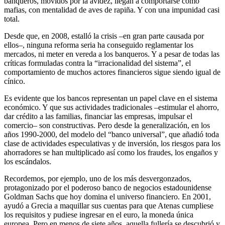
banqueros, movidos por la avidez, llegan a comportarse como
mafias, con mentalidad de aves de rapiña. Y con una impunidad casi
total.
Desde que, en 2008, estalló la crisis –en gran parte causada por
ellos–, ninguna reforma seria ha conseguido reglamentar los
mercados, ni meter en vereda a los banqueros. Y a pesar de todas las
críticas formuladas contra la “irracionalidad del sistema”, el
comportamiento de muchos actores financieros sigue siendo igual de
cínico.
Es evidente que los bancos representan un papel clave en el sistema
económico. Y que sus actividades tradicionales –estimular el ahorro,
dar crédito a las familias, financiar las empresas, impulsar el
comercio– son constructivas. Pero desde la generalización, en los
años 1990-2000, del modelo del “banco universal”, que añadió toda
clase de actividades especulativas y de inversión, los riesgos para los
ahorradores se han multiplicado así como los fraudes, los engaños y
los escándalos.
Recordemos, por ejemplo, uno de los más desvergonzados,
protagonizado por el poderoso banco de negocios estadounidense
Goldman Sachs que hoy domina el universo financiero. En 2001,
ayudó a Grecia a maquillar sus cuentas para que Atenas cumpliese
los requisitos y pudiese ingresar en el euro, la moneda única
europea. Pero en menos de siete años, aquella fullería se descubrió y