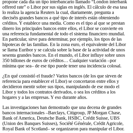
propone cada día un tipo interbancario llamado “London interbank
offered rate” o Libor por sus siglas en inglés. El cálculo de esa tasa
lo realiza la agencia Reuters la cual, diariamente, pregunta a
dieciséis grandes bancos a qué tipo de interés están obteniendo
créditos. Y establece una media. Como es el tipo al que se prestan
dinero los principales bancos entre ellos, el Libor se convierte en
una referencia fundamental de todo el sistema financiero mundial.
En particular, sirve para determinar, por ejemplo, los tipos de las
hipotecas de las familias. En la zona euro, el equivalente del Libor
se llama Euribor y se calcula sobre la base de la actividad de unos
sesenta grandes bancos. En el mundo, el Libor influye sobre unos
350 billones de euros de créditos… Cualquier variación –por
mínima que sea– de ese tipo puede tener una incidencia colosal.
¿En qué consistió el fraude? Varios bancos (de los que sirven de
referencia para establecer el Libor) se concertaron entre ellos y
decidieron mentir sobre sus tipos, manipulando de ese modo el
Libor y todos los contratos derivados, o sea los créditos a los
hogares y a las empresas. Y eso durante años.
Las investigaciones han demostrado que una decena de grandes
bancos internacionales –Barclays, Citigroup, JP Morgan Chase,
Bank of America, Deutsche Bank, HSBC, Crédit Suisse, UBS
(Union des Banques Suisses), Société Générale, Crédit Agricole,
Royal Bank of Scotland– se organizaron para manipular el Libor.