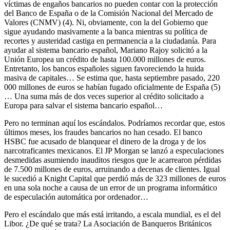
víctimas de engaños bancarios no pueden contar con la protección
del Banco de España o de la Comisión Nacional del Mercado de
Valores (CNMV) (4). Ni, obviamente, con la del Gobierno que
sigue ayudando masivamente a la banca mientras su política de
recortes y austeridad castiga en permanencia a la ciudadanía. Para
ayudar al sistema bancario español, Mariano Rajoy solicitó a la
Unión Europea un crédito de hasta 100.000 millones de euros.
Entretanto, los bancos españoles siguen favoreciendo la huida
masiva de capitales… Se estima que, hasta septiembre pasado, 220
000 millones de euros se habían fugado oficialmente de España (5)
… Una suma más de dos veces superior al crédito solicitado a
Europa para salvar el sistema bancario español…
Pero no terminan aquí los escándalos. Podríamos recordar que, estos
últimos meses, los fraudes bancarios no han cesado. El banco
HSBC fue acusado de blanquear el dinero de la droga y de los
narcotraficantes mexicanos. El JP Morgan se lanzó a especulaciones
desmedidas asumiendo inauditos riesgos que le acarrearon pérdidas
de 7.500 millones de euros, arruinando a decenas de clientes. Igual
le sucedió a Knight Capital que perdió más de 323 millones de euros
en una sola noche a causa de un error de un programa informático
de especulación automática por ordenador…
Pero el escándalo que más está irritando, a escala mundial, es el del
Libor. ¿De qué se trata? La Asociación de Banqueros Británicos