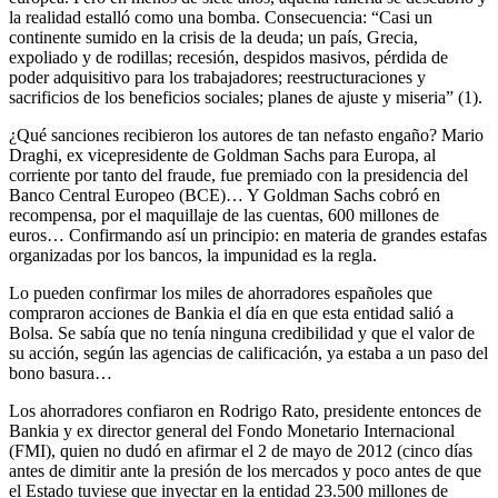
la realidad estalló como una bomba. Consecuencia: “Casi un
continente sumido en la crisis de la deuda; un país, Grecia,
expoliado y de rodillas; recesión, despidos masivos, pérdida de
poder adquisitivo para los trabajadores; reestructuraciones y
sacrificios de los beneficios sociales; planes de ajuste y miseria” (1).
¿Qué sanciones recibieron los autores de tan nefasto engaño? Mario
Draghi, ex vicepresidente de Goldman Sachs para Europa, al
corriente por tanto del fraude, fue premiado con la presidencia del
Banco Central Europeo (BCE)… Y Goldman Sachs cobró en
recompensa, por el maquillaje de las cuentas, 600 millones de
euros… Confirmando así un principio: en materia de grandes estafas
organizadas por los bancos, la impunidad es la regla.
Lo pueden confirmar los miles de ahorradores españoles que
compraron acciones de Bankia el día en que esta entidad salió a
Bolsa. Se sabía que no tenía ninguna credibilidad y que el valor de
su acción, según las agencias de calificación, ya estaba a un paso del
bono basura…
Los ahorradores confiaron en Rodrigo Rato, presidente entonces de
Bankia y ex director general del Fondo Monetario Internacional
(FMI), quien no dudó en afirmar el 2 de mayo de 2012 (cinco días
antes de dimitir ante la presión de los mercados y poco antes de que
el Estado tuviese que inyectar en la ­entidad 23.500 millones de