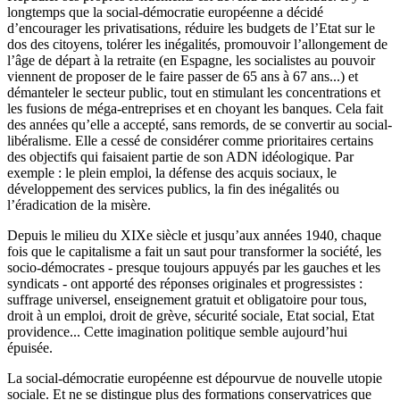
longtemps que la social-démocratie européenne a décidé
d’encourager les privatisations, réduire les budgets de l’Etat sur le
dos des citoyens, tolérer les inégalités, promouvoir l’allongement de
l’âge de départ à la retraite (en Espagne, les socialistes au pouvoir
viennent de proposer de le faire passer de 65 ans à 67 ans...) et
démanteler le secteur public, tout en stimulant les concentrations et
les fusions de méga-entreprises et en choyant les banques. Cela fait
des années qu’elle a accepté, sans remords, de se convertir au social-
libéralisme. Elle a cessé de considérer comme prioritaires certains
des objectifs qui faisaient partie de son ADN idéologique. Par
exemple : le plein emploi, la défense des acquis sociaux, le
développement des services publics, la fin des inégalités ou
l’éradication de la misère.
Depuis le milieu du XIXe siècle et jusqu’aux années 1940, chaque
fois que le capitalisme a fait un saut pour transformer la société, les
socio-démocrates - presque toujours appuyés par les gauches et les
syndicats - ont apporté des réponses originales et progressistes :
suffrage universel, enseignement gratuit et obligatoire pour tous,
droit à un emploi, droit de grève, sécurité sociale, Etat social, Etat
providence... Cette imagination politique semble aujourd’hui
épuisée.
La social-démocratie européenne est dépourvue de nouvelle utopie
sociale. Et ne se distingue plus des formations conservatrices que