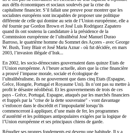
aux défis économiques et sociaux soulevés par la crise du
capitalisme financier. S’il fallait une preuve pour montrer que les
socialistes européens sont incapables de proposer une politique
différente de celle qui domine au sein de l’Union européenne, elle a
été fournie par Gordon Brown et José Luis Rodriguez Zapatero
quand ils ont soutenu la candidature à la présidence de la
Commission européenne de l’ultralibéral José Manuel Durao
Barroso, le quatrième homme du Sommet des Açores - avec George
W. Bush, Tony Blair et José Maria Aznar - où fut décidée, en mars
2003, l’invasion illégale d’Irak...
En 2002, les socio-démocrates gouvernaient dans quinze Etats de
l’Union européenne. A l’heure actuelle, alors que la crise financière
a prouvé l’impasse morale, sociale et écologique de
l’ultralibéralisme, ils ne gouvernent que dans cinq Etats (Espagne,
Grèce, Hongrie, Portugal et Royaume Uni). Ils n’ont pas su mettre à
profit le désastre néolibéral. Et les gouvernements de trois de ces
pays - Grèce, Portugal, Espagne, attaqués par les marchés financiers
et frappés par la "crise de la dette souveraine" - vont davantage
s’enfoncer dans le discrédit et l’impopularité lorsqu’ils
commenceront à appliquer, d’une main de fer, les programmes
d’austérité et les politiques antipopulaires exigées par la logique de
l’Union européenne et ses principaux chiens de garde.
Répudier ses propres fondements est devenu une habitude. Il y a