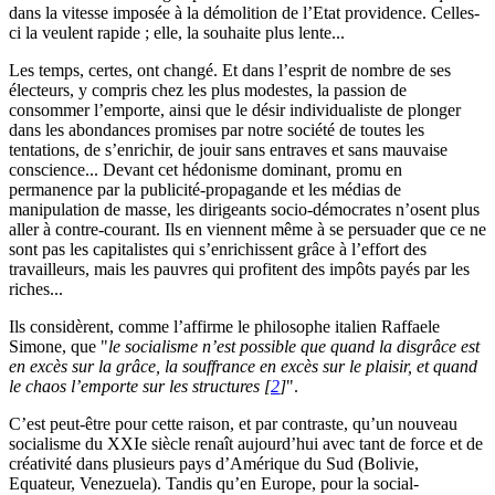
dans la vitesse imposée à la démolition de l’Etat providence. Celles-
ci la veulent rapide ; elle, la souhaite plus lente...
Les temps, certes, ont changé. Et dans l’esprit de nombre de ses
électeurs, y compris chez les plus modestes, la passion de
consommer l’emporte, ainsi que le désir individualiste de plonger
dans les abondances promises par notre société de toutes les
tentations, de s’enrichir, de jouir sans entraves et sans mauvaise
conscience... Devant cet hédonisme dominant, promu en
permanence par la publicité-propagande et les médias de
manipulation de masse, les dirigeants socio-démocrates n’osent plus
aller à contre-courant. Ils en viennent même à se persuader que ce ne
sont pas les capitalistes qui s’enrichissent grâce à l’effort des
travailleurs, mais les pauvres qui profitent des impôts payés par les
riches...
Ils considèrent, comme l’affirme le philosophe italien Raffaele
Simone, que "
le socialisme n’est possible que quand la disgrâce est
en excès sur la grâce, la souffrance en excès sur le plaisir, et quand
le chaos l’emporte sur les structures
[
2
]
".
C’est peut-être pour cette raison, et par contraste, qu’un nouveau
socialisme du XXIe siècle renaît aujourd’hui avec tant de force et de
créativité dans plusieurs pays d’Amérique du Sud (Bolivie,
Equateur, Venezuela). Tandis qu’en Europe, pour la social-