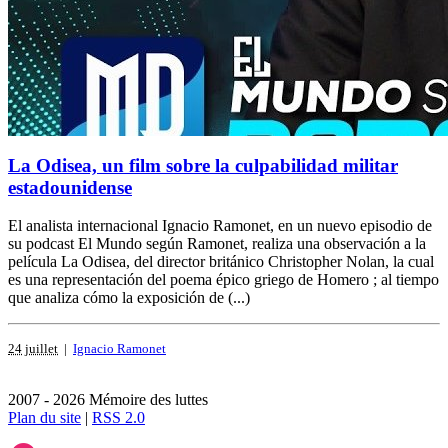
La Odisea, un film sobre la culpabilidad militar
estadounidense
El analista internacional Ignacio Ramonet, en un nuevo episodio de
su podcast El Mundo según Ramonet, realiza una observación a la
película La Odisea, del director británico Christopher Nolan, la cual
es una representación del poema épico griego de Homero ; al tiempo
que analiza cómo la exposición de (...)
24 juillet
|
Ignacio Ramonet
2007 - 2026 Mémoire des luttes
Plan du site
|
RSS 2.0