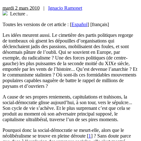
mardi 2 mars 2010
|
Ignacio Ramonet
Lecture
.
Toutes les versions de cet article :
[
Español
]
[français]
Les idées meurent aussi. Le cimetière des partis politiques regorge
de tombeaux où gisent les dépouilles d’organisations qui
déclenchaient jadis des passions, mobilisaient des foules, et sont
désormais pâture de l’oubli. Qui se souvient en Europe, par
exemple, du radicalisme ? Une des forces politiques (de centre-
gauche) les plus puissantes de la seconde moitié du XIXe siècle,
emportée par les vents de l’histoire... Qu’est devenue l’anarchie ? Et
le communisme stalinien ? Où sont-ils ces formidables mouvements
populaires capables naguère de battre le rappel de millions de
paysans et d’ouvriers ?
A cause de ses propres reniements, capitulations et trahisons, la
social-démocratie glisse aujourd’hui, à son tour, vers le sépulcre...
Son cycle de vie s’achève. Et le plus surprenant c’est que cela se
produit au moment où son adversaire principal supposé, le
capitalisme ultralibéral, traverse l’un de ses pires moments.
Pourquoi donc la social-démocratie se meurt-elle, alors que le
néolibéralisme se trouve en pleine déroute
[
1
]
? Sans doute parce