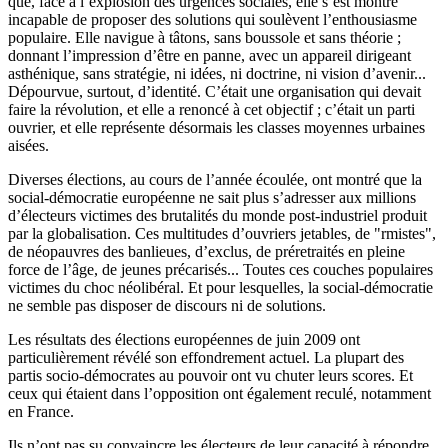
que, face à l’explosion des urgences sociales, elle s’est montré
incapable de proposer des solutions qui soulèvent l’enthousiasme
populaire. Elle navigue à tâtons, sans boussole et sans théorie ;
donnant l’impression d’être en panne, avec un appareil dirigeant
asthénique, sans stratégie, ni idées, ni doctrine, ni vision d’avenir...
Dépourvue, surtout, d’identité. C’était une organisation qui devait
faire la révolution, et elle a renoncé à cet objectif ; c’était un parti
ouvrier, et elle représente désormais les classes moyennes urbaines
aisées.
Diverses élections, au cours de l’année écoulée, ont montré que la
social-démocratie européenne ne sait plus s’adresser aux millions
d’électeurs victimes des brutalités du monde post-industriel produit
par la globalisation. Ces multitudes d’ouvriers jetables, de "rmistes",
de néopauvres des banlieues, d’exclus, de préretraités en pleine
force de l’âge, de jeunes précarisés... Toutes ces couches populaires
victimes du choc néolibéral. Et pour lesquelles, la social-démocratie
ne semble pas disposer de discours ni de solutions.
Les résultats des élections européennes de juin 2009 ont
particulièrement révélé son effondrement actuel. La plupart des
partis socio-démocrates au pouvoir ont vu chuter leurs scores. Et
ceux qui étaient dans l’opposition ont également reculé, notamment
en France.
Ils n’ont pas su convaincre les électeurs de leur capacité à répondre