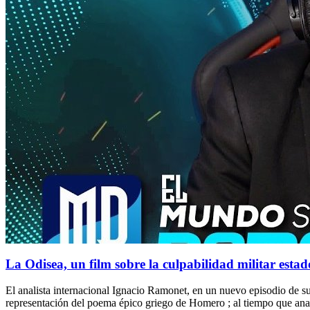
La Odisea, un film sobre la culpabilidad militar esta
El analista internacional Ignacio Ramonet, en un nuevo episodio de su
representación del poema épico griego de Homero ; al tiempo que anal