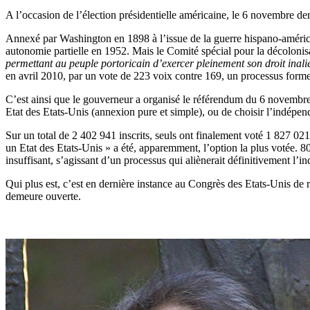
A
l’occasion de l’élection présidentielle américaine, le 6 novembre dern
Annexé par Washington en 1898 à l’issue de la guerre hispano-américain
autonomie partielle en 1952. Mais le Comité spécial pour la décolon
permettant au peuple portoricain d’exercer pleinement son droit inal
en avril 2010, par un vote de 223 voix contre 169, un processus formel
C’est ainsi que le gouverneur a organisé le référendum du 6 novembre d
Etat des Etats-Unis (annexion pure et simple), ou de choisir l’indépen
Sur un total de 2 402 941 inscrits, seuls ont finalement voté 1 827 02
un Etat des Etats-Unis » a été, apparemment, l’option la plus votée. 8
insuffisant, s’agissant d’un processus qui aliènerait définitivement l’i
Qui plus est, c’est en dernière instance au Congrès des Etats-Unis de r
demeure ouverte.