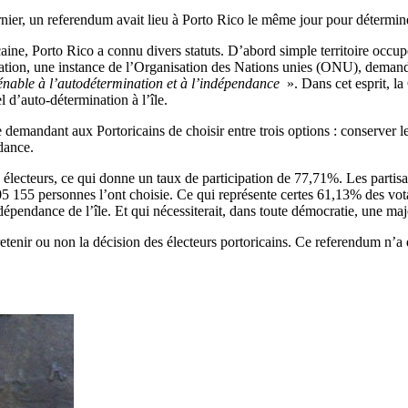
ier, un referendum avait lieu à Porto Rico le même jour pour déterminer l
e, Porto Rico a connu divers statuts. D’abord simple territoire occupé 
isation, une instance de l’Organisation des Nations unies (ONU), dema
iénable à l’autodétermination et à l’indépendance
». Dans cet esprit, l
 d’auto-détermination à l’île.
emandant aux Portoricains de choisir entre trois options : conserver le s
dance.
1 électeurs, ce qui donne un taux de participation de 77,71%. Les parti
05 155 personnes l’ont choisie. Ce qui représente certes 61,13% des vota
ndépendance de l’île. Et qui nécessiterait, dans toute démocratie, une maj
etenir ou non la décision des électeurs portoricains. Ce referendum n’a d