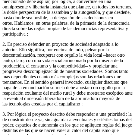
mencionado debe aspirar, por lógica, a convertirse en una
omnipresente y libertaria instancia que plantee, en todos los terrenos,
la doble perspectiva de la asamblea y la autogestión, y que desdeñe,
hasta donde sea posible, la delegación de las decisiones en
otros. Hablamos, en otras palabras, de la primacía de la democracia
directa sobre las reglas propias de las democracias representativa y
participativa ;
2. Es preciso defender un proyecto de sociedad adaptado a lo
anterior. Ello significa, por encima de todo, pelear por la
descentralización, recuperar con orgullo la vida local –hacer otro
tanto, claro, con una vida social arrinconada por la miseria de la
producción, el consumo y la competitividad– y propiciar una
progresiva descomplejización de nuestras sociedades. Somos tanto
más dependientes cuanto más complejas son las relaciones que
trenzamos. En el sentido general invocado, cualquier discurso que
haga de la emancipación su meta debe apostar con orgullo por la
reaparición exultante del medio rural y debe mostrarse escéptico ante
la eventual dimensión liberadora de la abrumadora mayoría de
las tecnologías creadas por el capitalismo ;
3. Por lógica el proyecto descrito debe responder a una prioridad : la
de construir desde ya, sin aguardar a eventuales y estériles tomas del
poder, espacios de autonomía en los que se apliquen reglas del juego
distintas de las que se hacen valer al calor del capitalismo que