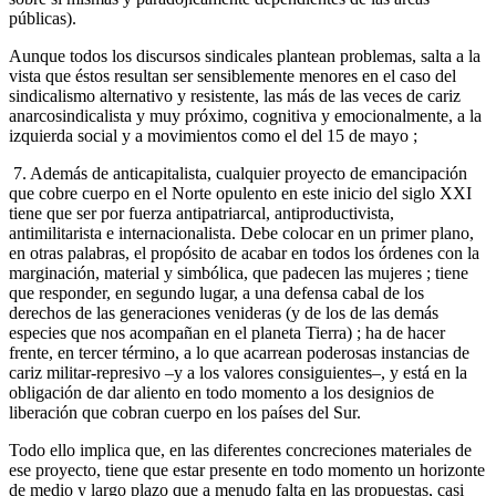
públicas).
Aunque todos los discursos sindicales plantean problemas, salta a la
vista que éstos resultan ser sensiblemente menores en el caso del
sindicalismo alternativo y resistente, las más de las veces de cariz
anarcosindicalista y muy próximo, cognitiva y emocionalmente, a la
izquierda social y a movimientos como el del 15 de mayo ;
7. Además de anticapitalista, cualquier proyecto de emancipación
que cobre cuerpo en el Norte opulento en este inicio del siglo XXI
tiene que ser por fuerza antipatriarcal, antiproductivista,
antimilitarista e internacionalista. Debe colocar en un primer plano,
en otras palabras, el propósito de acabar en todos los órdenes con la
marginación, material y simbólica, que padecen las mujeres ; tiene
que responder, en segundo lugar, a una defensa cabal de los
derechos de las generaciones venideras (y de los de las demás
especies que nos acompañan en el planeta Tierra) ; ha de hacer
frente, en tercer término, a lo que acarrean poderosas instancias de
cariz militar-represivo –y a los valores consiguientes–, y está en la
obligación de dar aliento en todo momento a los designios de
liberación que cobran cuerpo en los países del Sur.
Todo ello implica que, en las diferentes concreciones materiales de
ese proyecto, tiene que estar presente en todo momento un horizonte
de medio y largo plazo que a menudo falta en las propuestas, casi