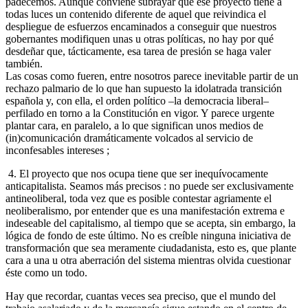
padecemos. Aunque conviene subrayar que ese proyecto tiene a
todas luces un contenido diferente de aquel que reivindica el
despliegue de esfuerzos encaminados a conseguir que nuestros
gobernantes modifiquen unas u otras políticas, no hay por qué
desdeñar que, tácticamente, esa tarea de presión se haga valer
también.
Las cosas como fueren, entre nosotros parece inevitable partir de un
rechazo palmario de lo que han supuesto la idolatrada transición
española y, con ella, el orden político –la democracia liberal–
perfilado en torno a la Constitución en vigor. Y parece urgente
plantar cara, en paralelo, a lo que significan unos medios de
(in)comunicación dramáticamente volcados al servicio de
inconfesables intereses ;
4. El proyecto que nos ocupa tiene que ser inequívocamente
anticapitalista. Seamos más precisos : no puede ser exclusivamente
antineoliberal, toda vez que es posible contestar agriamente el
neoliberalismo, por entender que es una manifestación extrema e
indeseable del capitalismo, al tiempo que se acepta, sin embargo, la
lógica de fondo de este último. No es creíble ninguna iniciativa de
transformación que sea meramente ciudadanista, esto es, que plante
cara a una u otra aberración del sistema mientras olvida cuestionar
éste como un todo.
Hay que recordar, cuantas veces sea preciso, que el mundo del