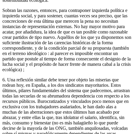
sostenibilidad ecológica.
Sobran las razones, entonces, para contraponer izquierda política e
izquierda social, y para sostener, cuantas veces sea preciso, que las
concreciones de esta última que merecen la pena no necesitan
instancias de representación externas. No hay mayor motivo para
acatar, por añadidura, la idea de que es tan posible como razonable
crear partidos de tipo nuevo. Aquéllos de los que ya disponemos son
suficiente ilustración de las carencias históricas de la forma
correspondiente, y de la condición parcial de su propuesta (también
en el terreno ideológico : al parecer es imposible encontrar un
partido que postule al tiempo de forma consecuente el designio de la
lucha social y el propósito de hacer frente de manera cabal a la crisis
ecológica) ;
6. Una reflexión similar debe tener por objeto las miserias que
rodean hoy, en España, a los dos sindicatos mayoritarios. Estos
últimos, pilares fundamentales del sistema que padecemos, arrastran
todas las secuelas de su abrumadora dependencia con respecto a los
recursos públicos. Burocratizados y vinculados poco menos que en
exclusiva con los trabajadores asalariados, le han dado alas a
muchas de las aberraciones que estos últimos han acabado por
abrazar, y entre ellas la que, tras idolatrar el salario, identifica, sin
más, consumo y bienestar (no es más halagüeño lo que puede
decirse de la mayoría de las ONG, también anquilosadas, volcadas
sobre sí mismas y paradójicamente dependientes de las arcas