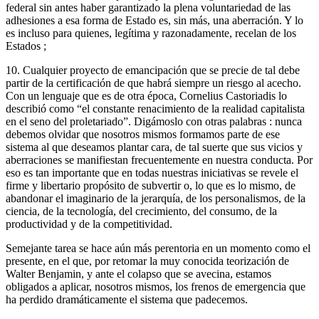
federal sin antes haber garantizado la plena voluntariedad de las
adhesiones a esa forma de Estado es, sin más, una aberración. Y lo
es incluso para quienes, legítima y razonadamente, recelan de los
Estados ;
10. Cualquier proyecto de emancipación que se precie de tal debe
partir de la certificación de que habrá siempre un riesgo al acecho.
Con un lenguaje que es de otra época, Cornelius Castoriadis lo
describió como “el constante renacimiento de la realidad capitalista
en el seno del proletariado”. Digámoslo con otras palabras : nunca
debemos olvidar que nosotros mismos formamos parte de ese
sistema al que deseamos plantar cara, de tal suerte que sus vicios y
aberraciones se manifiestan frecuentemente en nuestra conducta. Por
eso es tan importante que en todas nuestras iniciativas se revele el
firme y libertario propósito de subvertir o, lo que es lo mismo, de
abandonar el imaginario de la jerarquía, de los personalismos, de la
ciencia, de la tecnología, del crecimiento, del consumo, de la
productividad y de la competitividad.
Semejante tarea se hace aún más perentoria en un momento como el
presente, en el que, por retomar la muy conocida teorización de
Walter Benjamin, y ante el colapso que se avecina, estamos
obligados a aplicar, nosotros mismos, los frenos de emergencia que
ha perdido dramáticamente el sistema que padecemos.