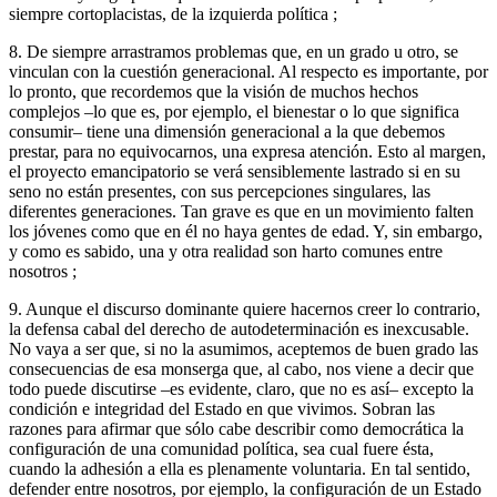
siempre cortoplacistas, de la izquierda política ;
8. De siempre arrastramos problemas que, en un grado u otro, se
vinculan con la cuestión generacional. Al respecto es importante, por
lo pronto, que recordemos que la visión de muchos hechos
complejos –lo que es, por ejemplo, el bienestar o lo que significa
consumir– tiene una dimensión generacional a la que debemos
prestar, para no equivocarnos, una expresa atención. Esto al margen,
el proyecto emancipatorio se verá sensiblemente lastrado si en su
seno no están presentes, con sus percepciones singulares, las
diferentes generaciones. Tan grave es que en un movimiento falten
los jóvenes como que en él no haya gentes de edad. Y, sin embargo,
y como es sabido, una y otra realidad son harto comunes entre
nosotros ;
9. Aunque el discurso dominante quiere hacernos creer lo contrario,
la defensa cabal del derecho de autodeterminación es inexcusable.
No vaya a ser que, si no la asumimos, aceptemos de buen grado las
consecuencias de esa monserga que, al cabo, nos viene a decir que
todo puede discutirse –es evidente, claro, que no es así– excepto la
condición e integridad del Estado en que vivimos. Sobran las
razones para afirmar que sólo cabe describir como democrática la
configuración de una comunidad política, sea cual fuere ésta,
cuando la adhesión a ella es plenamente voluntaria. En tal sentido,
defender entre nosotros, por ejemplo, la configuración de un Estado