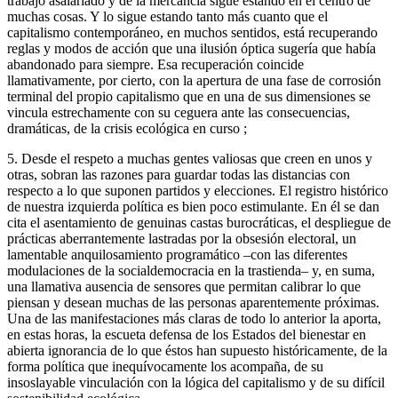
trabajo asalariado y de la mercancía sigue estando en el centro de
muchas cosas. Y lo sigue estando tanto más cuanto que el
capitalismo contemporáneo, en muchos sentidos, está recuperando
reglas y modos de acción que una ilusión óptica sugería que había
abandonado para siempre. Esa recuperación coincide
llamativamente, por cierto, con la apertura de una fase de corrosión
terminal del propio capitalismo que en una de sus dimensiones se
vincula estrechamente con su ceguera ante las consecuencias,
dramáticas, de la crisis ecológica en curso ;
5. Desde el respeto a muchas gentes valiosas que creen en unos y
otras, sobran las razones para guardar todas las distancias con
respecto a lo que suponen partidos y elecciones. El registro histórico
de nuestra izquierda política es bien poco estimulante. En él se dan
cita el asentamiento de genuinas castas burocráticas, el despliegue de
prácticas aberrantemente lastradas por la obsesión electoral, un
lamentable anquilosamiento programático –con las diferentes
modulaciones de la socialdemocracia en la trastienda– y, en suma,
una llamativa ausencia de sensores que permitan calibrar lo que
piensan y desean muchas de las personas aparentemente próximas.
Una de las manifestaciones más claras de todo lo anterior la aporta,
en estas horas, la escueta defensa de los Estados del bienestar en
abierta ignorancia de lo que éstos han supuesto históricamente, de la
forma política que inequívocamente los acompaña, de su
insoslayable vinculación con la lógica del capitalismo y de su difícil