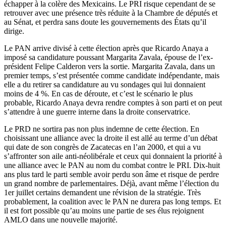
échapper à la colère des Mexicains. Le PRI risque cependant de se
retrouver avec une présence très réduite à la Chambre de députés et
au Sénat, et perdra sans doute les gouvernements des États qu’il
dirige.
Le PAN arrive divisé à cette élection après que Ricardo Anaya a
imposé sa candidature poussant Margarita Zavala, épouse de l’ex-
président Felipe Calderon vers la sortie. Margarita Zavala, dans un
premier temps, s’est présentée comme candidate indépendante, mais
elle a du retirer sa candidature au vu sondages qui lui donnaient
moins de 4 %. En cas de déroute, et c’est le scénario le plus
probable, Ricardo Anaya devra rendre comptes à son parti et on peut
s’attendre à une guerre interne dans la droite conservatrice.
Le PRD ne sortira pas non plus indemne de cette élection. En
choisissant une alliance avec la droite il est allé au terme d’un débat
qui date de son congrès de Zacatecas en l’an 2000, et qui a vu
s’affronter son aile anti-néolibérale et ceux qui donnaient la priorité à
une alliance avec le PAN au nom du combat contre le PRI. Dix-huit
ans plus tard le parti semble avoir perdu son âme et risque de perdre
un grand nombre de parlementaires. Déjà, avant même l’élection du
1er juillet certains demandent une révision de la stratégie. Très
probablement, la coalition avec le PAN ne durera pas long temps. Et
il est fort possible qu’au moins une partie de ses élus rejoignent
AMLO dans une nouvelle majorité.