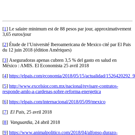
[
1
]
Le salaire minimum est de 88 pesos par jour, approximativement
3,65 euros/jour
[
2
]
Étude de l’Université Iberoamericana de Mexico cité par El Pais
du 12 juin 2018 (édition Amériques)
[
3
]
Aseguradoras apenas cubren 3,5 % del gasto en salud en
México : AMIS. El Economista 25 avril 2018
[
4
]
https://elpais.com/economia/2018/05/15/actualidad/1526420292_
[
5
]
http://www.excelsior.com.mx/nacional/revisare-contratos-
responde-amlo-a-cardenas-sobre-reforma-energetica
[
6
]
https://elpais.com/internacional/2018/05/09/mexico
[
7
]
El Pais
, 25 avril 2018
[
8
]
Vanguardia
, 24 abril 2018
[
9
]
https://www.animalpolitico.com/2018/04/alfonso-durazo-