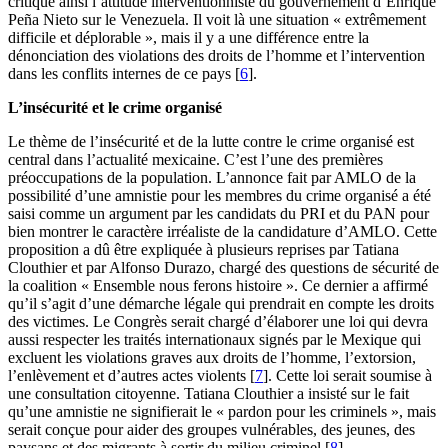
critique ainsi l’attitude interventionniste du gouvernement d’Enrique
Peña Nieto sur le Venezuela. Il voit là une situation « extrêmement
difficile et déplorable », mais il y a une différence entre la
dénonciation des violations des droits de l’homme et l’intervention
dans les conflits internes de ce pays
[
6
]
.
L’insécurité et le crime organisé
Le thème de l’insécurité et de la lutte contre le crime organisé est
central dans l’actualité mexicaine. C’est l’une des premières
préoccupations de la population. L’annonce fait par AMLO de la
possibilité d’une amnistie pour les membres du crime organisé a été
saisi comme un argument par les candidats du PRI et du PAN pour
bien montrer le caractère irréaliste de la candidature d’AMLO. Cette
proposition a dû être expliquée à plusieurs reprises par Tatiana
Clouthier et par Alfonso Durazo, chargé des questions de sécurité de
la coalition « Ensemble nous ferons histoire ». Ce dernier a affirmé
qu’il s’agit d’une démarche légale qui prendrait en compte les droits
des victimes. Le Congrès serait chargé d’élaborer une loi qui devra
aussi respecter les traités internationaux signés par le Mexique qui
excluent les violations graves aux droits de l’homme, l’extorsion,
l’enlèvement et d’autres actes violents
[
7
]
. Cette loi serait soumise à
une consultation citoyenne. Tatiana Clouthier a insisté sur le fait
qu’une amnistie ne signifierait le « pardon pour les criminels », mais
serait conçue pour aider des groupes vulnérables, des jeunes, des
paysans et des migrants à sortir du milieu criminel
[
8
]
.