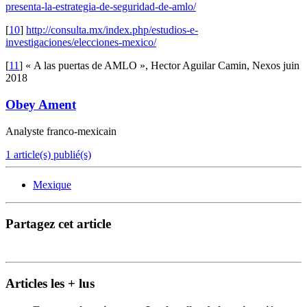
presenta-la-estrategia-de-seguridad-de-amlo/
[
10
]
http://consulta.mx/index.php/estudios-e-
investigaciones/elecciones-mexico/
[
11
]
« A las puertas de AMLO », Hector Aguilar Camin, Nexos juin
2018
Obey Ament
Analyste franco-mexicain
1 article(s) publié(s)
Mexique
Partagez cet article
Articles les + lus