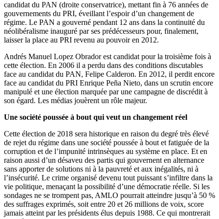
candidat du PAN (droite conservatrice), mettant fin à 76 années de
gouvernements du PRI, éveillant l’espoir d’un changement de
régime. Le PAN a gouverné pendant 12 ans dans la continuité du
néolibéralisme inauguré par ses prédécesseurs pour, finalement,
laisser la place au PRI revenu au pouvoir en 2012.
Andrés Manuel Lopez Obrador est candidat pour la troisième fois à
cette élection. En 2006 il a perdu dans des conditions discutables
face au candidat du PAN, Felipe Calderon. En 2012, il perdit encore
face au candidat du PRI Enrique Peña Nieto, dans un scrutin encore
manipulé et une élection marquée par une campagne de discrédit à
son égard. Les médias jouèrent un rôle majeur.
Une société poussée à bout qui veut un changement réel
Cette élection de 2018 sera historique en raison du degré très élevé
de rejet du régime dans une société poussée à bout et fatiguée de la
corruption et de l’impunité intrinsèques au système en place. Et en
raison aussi d’un désaveu des partis qui gouvernent en alternance
sans apporter de solutions ni à la pauvreté et aux inégalités, ni à
l’insécurité. Le crime organisé devenu tout puissant s’infiltre dans la
vie politique, menaçant la possibilité d’une démocratie réelle. Si les
sondages ne se trompent pas, AMLO pourrait atteindre jusqu’à 50 %
des suffrages exprimés, soit entre 20 et 26 millions de voix, score
jamais atteint par les présidents élus depuis 1988. Ce qui montrerait