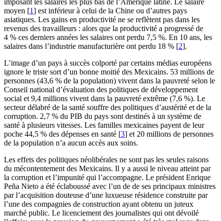
imposant les salaires les plus bas de l’Amérique latine. Le salaire
moyen
[
1
]
est inférieur à celui de la Chine ou d’autres pays
asiatiques. Les gains en productivité ne se reflètent pas dans les
revenus des travailleurs : alors que la productivité a progressé de
4 % ces derniers années les salaires ont perdu 7,5 %. En 10 ans, les
salaires dans l’industrie manufacturière ont perdu 18 %
[
2
]
.
L’image d’un pays à succès colporté par certains médias européens
ignore le triste sort d’un bonne moitié des Mexicains. 53 millions de
personnes (43,6 % de la population) vivent dans la pauvreté selon le
Conseil national d’évaluation des politiques de développement
social et 9,4 millions vivent dans la pauvreté extrême (7,6 %). Le
secteur délabré de la santé souffre des politiques d’austérité et de la
corruption. 2,7 % du PIB du pays sont destinés à un système de
santé à plusieurs vitesses. Les familles mexicaines payent de leur
poche 44,5 % des dépenses en santé
[
3
]
et 20 millions de personnes
de la population n’a aucun accès aux soins.
Les effets des politiques néolibérales ne sont pas les seules raisons
du mécontentement des Mexicains. Il y a aussi le niveau atteint par
la corruption et l’impunité qui l’accompagne. Le président Enrique
Peña Nieto a été éclaboussé avec l’un de de ses principaux ministres
par l’acquisition douteuse d’une luxueuse résidence construite par
l’une des compagnies de construction ayant obtenu un juteux
marché public. Le licenciement des journalistes qui ont dévoilé