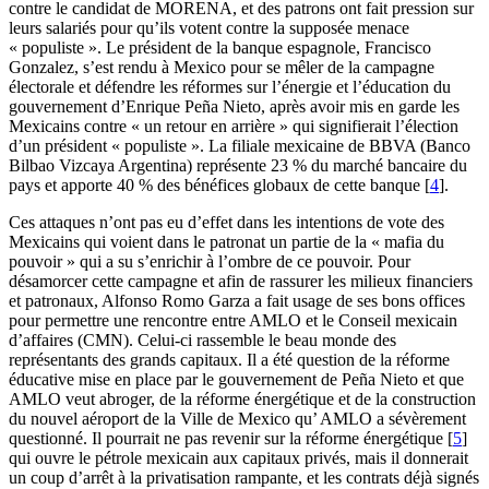
contre le candidat de MORENA, et des patrons ont fait pression sur
leurs salariés pour qu’ils votent contre la supposée menace
« populiste ». Le président de la banque espagnole, Francisco
Gonzalez, s’est rendu à Mexico pour se mêler de la campagne
électorale et défendre les réformes sur l’énergie et l’éducation du
gouvernement d’Enrique Peña Nieto, après avoir mis en garde les
Mexicains contre « un retour en arrière » qui signifierait l’élection
d’un président « populiste ». La filiale mexicaine de BBVA (Banco
Bilbao Vizcaya Argentina) représente 23 % du marché bancaire du
pays et apporte 40 % des bénéfices globaux de cette banque
[
4
]
.
Ces attaques n’ont pas eu d’effet dans les intentions de vote des
Mexicains qui voient dans le patronat un partie de la « mafia du
pouvoir » qui a su s’enrichir à l’ombre de ce pouvoir. Pour
désamorcer cette campagne et afin de rassurer les milieux financiers
et patronaux, Alfonso Romo Garza a fait usage de ses bons offices
pour permettre une rencontre entre AMLO et le Conseil mexicain
d’affaires (CMN). Celui-ci rassemble le beau monde des
représentants des grands capitaux. Il a été question de la réforme
éducative mise en place par le gouvernement de Peña Nieto et que
AMLO veut abroger, de la réforme énergétique et de la construction
du nouvel aéroport de la Ville de Mexico qu’ AMLO a sévèrement
questionné. Il pourrait ne pas revenir sur la réforme énergétique
[
5
]
qui ouvre le pétrole mexicain aux capitaux privés, mais il donnerait
un coup d’arrêt à la privatisation rampante, et les contrats déjà signés