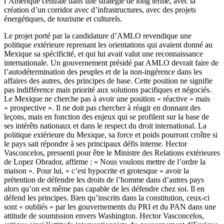
l’Amérique centrale dans une stratégie de long terme, avec la
création d’un corridor avec d’infrastructures, avec des projets
énergétiques, de tourisme et culturels.
Le projet porté par la candidature d’AMLO revendique une
politique extérieure reprenant les orientations qui avaient donné au
Mexique sa spécificité, et qui lui avait valut une reconnaissance
internationale. Un gouvernement présidé par AMLO devrait faire de
l’autodétermination des peuples et de la non-ingérence dans les
affaires des autres, des principes de base. Cette position ne signifie
pas indifférence mais priorité aux solutions pacifiques et négociés.
Le Mexique ne cherche pas à avoir une position « réactive » mais
« prospective ». Il ne doit pas chercher à réagir en donnant des
leçons, mais en fonction des enjeux qui se profilent sur la base de
ses intérêts nationaux et dans le respect du droit international. La
politique extérieure du Mexique, sa force et poids pourront croître si
le pays sait répondre à ses principaux défis interne. Hector
Vasconcelos, pressenti pour être le Ministre des Relations extérieures
de Lopez Obrador, affirme : « Nous voulons mettre de l’ordre la
maison ». Pour lui, « c’est hypocrite et grotesque » avoir la
prétention de défendre les droits de l’homme dans d’autres pays
alors qu’on est même pas capable de les défendre chez soi. Il en
défend les principes. Bien qu’inscrits dans la constitution, ceux-ci
sont « oubliés » par les gouvernements du PRI et du PAN dans une
attitude de soumission envers Washington. Hector Vasconcelos,