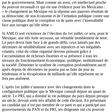
par le gouvernement. Mais comme un aveu, cet intellectuel proche
du pouvoir reconnaît ce qui est une évidence pour les Mexicains :
« le changement au Mexique est la réponse aux pauvres résultats de
sa démocratie, de son économie et de l’irritation publique contre une
classe politique dont la corruption va de paire avec l’insensibilité
face aux ravages qu’elle sème ».
Si AMLO sort victorieux de l’élection du 1er juillet, ce sera, pour le
Mexique, une très forte secousse, un véritable tremblement de terre.
Le pays devra faire face à de grands défis, ceux laissés par des
décennies de néolibéralisme avec ses injustices et ses inégalités
criantes, celui du crime organisé devenu puissant grâce à
l’accumulation de richesses énormes et sa présence à tous les
niveaux du fonctionnement économique, politique, institutionnel de
la société. Démonter le système de corruption profondément ancré
après depuis de décennies ne pourra pas se faire du jour au
lendemain et la récupération de milliards qu’elle représente ne se
fera pas aisément.
L’après 1er juillet s’annonce avec des changements dans la
configuration politique que le Mexique connaît depuis un quart de
siècle. Le PRI, qui a dominé la vie politique du pays depuis presque
un siècle, devrait sortir très affaibli de cette élection. En présentant
un candidat qui n’est pas membre de ce parti et qui a participé aux
gouvernements du PAN et du PRI, ses dirigeants ont cru pouvoir