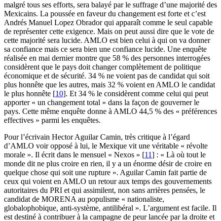
malgré tous ses efforts, sera balayé par le suffrage d’une majorité des
Mexicains. La poussée en faveur du changement est forte et c’est
Andrés Manuel Lopez Obrador qui apparaît comme le seul capable
de représenter cette exigence. Mais on peut aussi dire que le vote de
cette majorité sera lucide. AMLO est bien celui à qui on va donner
sa confiance mais ce sera bien une confiance lucide. Une enquête
réalisée en mai dernier montre que 58 % des personnes interrogées
considèrent que le pays doit changer complètement de politique
économique et de sécurité. 34 % ne voient pas de candidat qui soit
plus honnête que les autres, mais 32 % voient en AMLO le candidat
le plus honnête
[
10
]
. Et 34 % le considèrent comme celui qui peut
apporter « un changement total » dans la façon de gouverner le
pays. Cette même enquête donne à AMLO 44,5 % des « préférences
effectives » parmi les enquêtes.
Pour l’écrivain Hector Aguilar Camin, très critique à l’égard
d’AMLO voir opposé à lui, le Mexique vit une véritable « révolte
morale ». Il écrit dans le mensuel « Nexos »
[
11
]
: « Là où tout le
monde dit ne plus croire en rien, il y a un énorme désir de croire en
quelque chose qui soit une rupture ». Aguilar Camin fait partie de
ceux qui voient en AMLO un retour aux temps des gouvernements
autoritaires du PRI et qui assimilent, non sans arrières pensées, le
candidat de MORENA au populisme « nationaliste,
globalophobique, anti-système, antilibéral ». L’argument est facile. Il
est destiné à contribuer à la campagne de peur lancée par la droite et