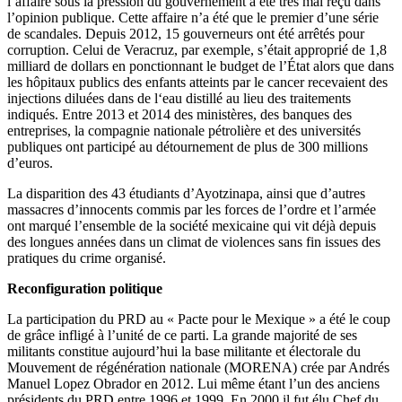
l’affaire sous la pression du gouvernement a été très mal reçu dans
l’opinion publique. Cette affaire n’a été que le premier d’une série
de scandales. Depuis 2012, 15 gouverneurs ont été arrêtés pour
corruption. Celui de Veracruz, par exemple, s’était approprié de 1,8
milliard de dollars en ponctionnant le budget de l’État alors que dans
les hôpitaux publics des enfants atteints par le cancer recevaient des
injections diluées dans de l‘eau distillé au lieu des traitements
indiqués. Entre 2013 et 2014 des ministères, des banques des
entreprises, la compagnie nationale pétrolière et des universités
publiques ont participé au détournement de plus de 300 millions
d’euros.
La disparition des 43 étudiants d’Ayotzinapa, ainsi que d’autres
massacres d’innocents commis par les forces de l’ordre et l’armée
ont marqué l’ensemble de la société mexicaine qui vit déjà depuis
des longues années dans un climat de violences sans fin issues des
pratiques du crime organisé.
Reconfiguration politique
La participation du PRD au « Pacte pour le Mexique » a été le coup
de grâce infligé à l’unité de ce parti. La grande majorité de ses
militants constitue aujourd’hui la base militante et électorale du
Mouvement de régénération nationale (MORENA) crée par Andrés
Manuel Lopez Obrador en 2012. Lui même étant l’un des anciens
présidents du PRD entre 1996 et 1999. En 2000 il fut élu Chef du