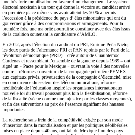
une très forte mobilisation en faveur d’un changement. Le système
électoral mexicain à un tour qui donne la victoire au candidat arrivé
en première place même sans avoir atteint les 50 % a permis
l’accession à la présidence du pays d’ élus minoritaires qui ont du
gouverner grâce à des compromissions et arrangements. Pour la
première fois, une majorité pourrait se constituer avec des élus issus
de la coalition soutenant la candidature d’AMLO.
En 2012, après l’élection du candidat du PRI, Enrique Peña Nieto,
les deux partis de l’alternance PRI et PAN rejoints par le Parti de la
révolution démocratique (PRD) – crée autour de Cuauhtemoc
Cardenas et rassemblant l’ensemble de la gauche depuis 1989 – ont
signé un « Pacte pour le Mexique » ouvrant la voie à des nouvelles
contre – réformes : ouverture de la compagnie pétrolière PEMEX
aux capitaux privés, privatisation de la compagnie d’électricité, mise
en concurrence du secteur des télécommunications, réforme
néolibérale de l’éducation inspiré les organismes internationaux,
nouvelle loi du travail poussant plus loin la flexibilisation, réforme
de la fiscalité (vécue comme une injustice par les classes moyennes),
et fin des subventions au prix de l’essence signifiant des hausses
importantes.
La recherche sans frein de la compétitivité exigée par son mode
d’insertion dans la mondialisation et par les politiques néolibérales
mises en place depuis 40 ans, ont fait du Mexique l’un des pays