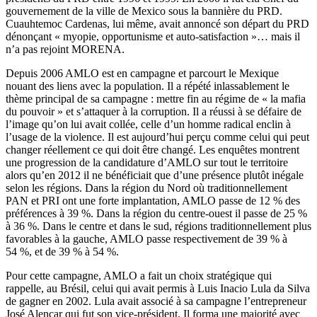
gouvernement de la ville de Mexico sous la bannière du PRD.
Cuauhtemoc Cardenas, lui même, avait annoncé son départ du PRD
dénonçant « myopie, opportunisme et auto-satisfaction »… mais il
n’a pas rejoint MORENA.
Depuis 2006 AMLO est en campagne et parcourt le Mexique
nouant des liens avec la population. Il a répété inlassablement le
thème principal de sa campagne : mettre fin au régime de « la mafia
du pouvoir » et s’attaquer à la corruption. Il a réussi à se défaire de
l’image qu’on lui avait collée, celle d’un homme radical enclin à
l’usage de la violence. Il est aujourd’hui perçu comme celui qui peut
changer réellement ce qui doit être changé. Les enquêtes montrent
une progression de la candidature d’AMLO sur tout le territoire
alors qu’en 2012 il ne bénéficiait que d’une présence plutôt inégale
selon les régions. Dans la région du Nord où traditionnellement
PAN et PRI ont une forte implantation, AMLO passe de 12 % des
préférences à 39 %. Dans la région du centre-ouest il passe de 25 %
à 36 %. Dans le centre et dans le sud, régions traditionnellement plus
favorables à la gauche, AMLO passe respectivement de 39 % à
54 %, et de 39 % à 54 %.
Pour cette campagne, AMLO a fait un choix stratégique qui
rappelle, au Brésil, celui qui avait permis à Luis Inacio Lula da Silva
de gagner en 2002. Lula avait associé à sa campagne l’entrepreneur
José Alençar qui fut son vice-président. Il forma une majorité avec