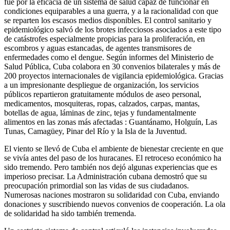
fue por la eficacia de un sistema de salud capaz de funcionar en
condiciones equiparables a una guerra, y a la racionalidad con que
se reparten los escasos medios disponibles. El control sanitario y
epidemiológico salvó de los brotes infecciosos asociados a este tipo
de catástrofes especialmente propicias para la proliferación, en
escombros y aguas estancadas, de agentes transmisores de
enfermedades como el dengue. Según informes del Ministerio de
Salud Pública, Cuba colabora en 30 convenios bilaterales y más de
200 proyectos internacionales de vigilancia epidemiológica. Gracias
a un impresionante despliegue de organización, los servicios
públicos repartieron gratuitamente módulos de aseo personal,
medicamentos, mosquiteras, ropas, calzados, carpas, mantas,
botellas de agua, láminas de zinc, tejas y fundamentalmente
alimentos en las zonas más afectadas : Guantánamo, Holguín, Las
Tunas, Camagüey, Pinar del Río y la Isla de la Juventud.
El viento se llevó de Cuba el ambiente de bienestar creciente en que
se vivía antes del paso de los huracanes. El retroceso económico ha
sido tremendo. Pero también nos dejó algunas experiencias que es
imperioso precisar. La Administración cubana demostró que su
preocupación primordial son las vidas de sus ciudadanos.
Numerosas naciones mostraron su solidaridad con Cuba, enviando
donaciones y suscribiendo nuevos convenios de cooperación. La ola
de solidaridad ha sido también tremenda.