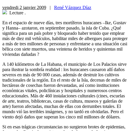
vendredi 2 janvier 2009
|
René Vázquez Díaz
Lecture
.
En el espacio de nueve días, tres mortíferos huracanes –Ike, Gustav
y Hanna– azotaron, en septiembre pasado, la isla de Cuba. ¿Qué
significa para un país pobre y bloqueado haber tenido que emplear
más de diez mil vehículos, habilitar miles de albergues para proteger
a más de tres millones de personas y enfrentarse a una situación casi
bélica con siete muertos, una veintena de heridos y quinientas mil
viviendas dañadas ?
A 140 kilómetros de La Habana, el municipio de Los Palacios sirve
para ilustrar la sombría realidad : los huracanes causaron allí daños
severos en más de 90 000 casas, además de destruir los cultivos
tradicionales de la región. En el resto de la Isla, decenas de miles de
hectáreas de cosechas fueron devastadas, así como instituciones
económicas vitales, policlínicas y hospitales y numerosos centros
educacionales. Más de 460 instalaciones culturales (cines, escuelas
de arte, teatros, bibliotecas, casas de cultura, museos y galerías de
arte) fueron afectadas, muchas de ellas con derrumbes totales. El
mundo vió las terribles imágenes, y no tardó en olvidarlas. Pero el
viento dejó daños que superan los cinco mil millones de dólares.
Si en esas trágicas circunstancias no surgieron brotes de epidemias,