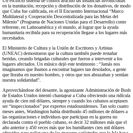
Un esctricto sistema de control articuló las instancias involucradas
en la tramitación, recepción y distribución de los donativos, de modo
que Cuba fue calificada, en el II Encuentro Internacional “Marco
Multilateral y Cooperación Descentralizada para las Metas del
Milenio” (Programa de Naciones Unidas para el Desarrollo) como
referente, en Latinoamérica y el mundo, al lograr que la ayuda
humanitaria recibida para su recuperación llegase a los lugares más
necesitados.
El Ministerio de Cultura y la Unión de Escritores y Artistas
(UNEAC) demostraron que la cultura también puede restañar
heridas, creando brigadas culturales que fueron a intervenir a los
lugares afectados. Un músico dejó este testimonio : “Jamás nos
imaginamos que íbamos a encontrar lugares tan desolados, a gente
que lloraba en nuestro hombro, y otros que nos abrazaban y sentían
nuestra solidaridad”.
Aprovechándose del desastre, la agonizante Administración de Bush
de Estados Unidos intentó chantajear a Cuba ofreciendo una ridícula
ayuda de cien mil dólares, siempre y cuando los cubanos aceptasen
ser “inspeccionados” por expertos estadounidenses. Tan solo cuatro
meses antes, Washington había distribuido 45 millones de dólares a
las organizaciones e individuos que participan en la guerra no
declarada contra el pueblo cubano, es decir 32 millones más que el
año anterior y 450 veces más que los humillantes cien mil dólares
ofrecidos para paliar una de las mayores catástrofes que la Isla haya