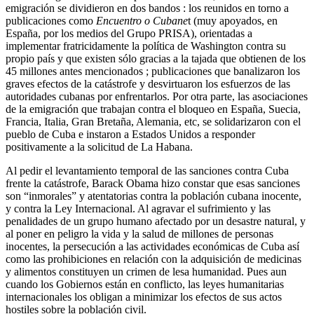
emigración se dividieron en dos bandos : los reunidos en torno a
publicaciones como
Encuentro o Cubane
t (muy apoyados, en
España, por los medios del Grupo PRISA), orientadas a
implementar fratricidamente la política de Washington contra su
propio país y que existen sólo gracias a la tajada que obtienen de los
45 millones antes mencionados ; publicaciones que banalizaron los
graves efectos de la catástrofe y desvirtuaron los esfuerzos de las
autoridades cubanas por enfrentarlos. Por otra parte, las asociaciones
de la emigración que trabajan contra el bloqueo en España, Suecia,
Francia, Italia, Gran Bretaña, Alemania, etc, se solidarizaron con el
pueblo de Cuba e instaron a Estados Unidos a responder
positivamente a la solicitud de La Habana.
Al pedir el levantamiento temporal de las sanciones contra Cuba
frente la catástrofe, Barack Obama hizo constar que esas sanciones
son “inmorales” y atentatorias contra la población cubana inocente,
y contra la Ley Internacional. Al agravar el sufrimiento y las
penalidades de un grupo humano afectado por un desastre natural, y
al poner en peligro la vida y la salud de millones de personas
inocentes, la persecución a las actividades económicas de Cuba así
como las prohibiciones en relación con la adquisición de medicinas
y alimentos constituyen un crimen de lesa humanidad. Pues aun
cuando los Gobiernos están en conflicto, las leyes humanitarias
internacionales los obligan a minimizar los efectos de sus actos
hostiles sobre la población civil.