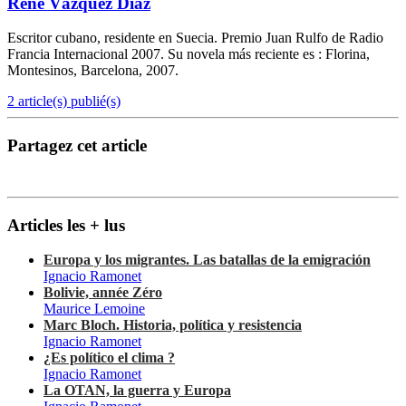
René Vázquez Díaz
Escritor cubano, residente en Suecia. Premio Juan Rulfo de Radio
Francia Internacional 2007. Su novela más reciente es : Florina,
Montesinos, Barcelona, 2007.
2 article(s) publié(s)
Partagez cet article
Articles les + lus
Europa y los migrantes. Las batallas de la emigración
Ignacio Ramonet
Bolivie, année Zéro
Maurice Lemoine
Marc Bloch. Historia, política y resistencia
Ignacio Ramonet
¿Es político el clima ?
Ignacio Ramonet
La OTAN, la guerra y Europa