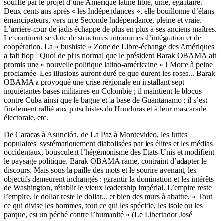
souffle par le projet d’une Amérique latine libre, unie, égalitaire.
Deux cents ans après « les Indépendances », elle bouillonne d’élans
émancipateurs, vers une Seconde Indépendance, pleine et vraie.
L’arrière-cour de jadis échappe de plus en plus à ses anciens maîtres.
Le continent se dote de structures autonomes d’intégration et de
coopération. La « bushiste » Zone de Libre-échange des Amériques
a fait flop ! Quoi de plus normal que le président Barak OBAMA ait
promis une « nouvelle politique latino-américaine » ! Morte à peine
proclamée. Les illusions auront duré ce que durent les roses... Barak
OBAMA a provoqué une crise régionale en installant sept
inquiétantes bases militaires en Colombie ; il maintient le blocus
contre Cuba ainsi que le bagne et la base de Guantanamo ; il s’est
finalement rallié aux putschistes du Honduras et à leur mascarade
électorale, etc.
De Caracas à Asunción, de La Paz à Montevideo, les luttes
populaires, systématiquement diabolisées par les élites et les médias
occidentaux, bousculent l’hégémonisme des Etats-Unis et modifient
le paysage politique. Barak OBAMA rame, contraint d’adapter le
discours. Mais sous la paille des mots et le sourire avenant, les
objectifs demeurent inchangés : garantir la domination et les intérêts
de Washington, rétablir le vieux leadership impérial. L’empire reste
l’empire, le dollar reste le dollar... et bien des murs à abattre. « Tout
ce qui divise les hommes, tout ce qui les spécifie, les isole ou les
parque, est un péché contre l’humanité » (Le Libertador José