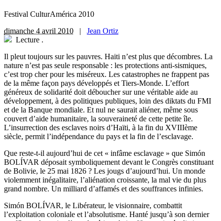
Festival CulturAmérica 2010
dimanche 4 avril 2010
|
Jean Ortiz
Lecture
.
Il pleut toujours sur les pauvres. Haiti n’est plus que décombres. La
nature n’est pas seule responsable : les protections anti-sismiques,
c’est trop cher pour les miséreux. Les catastrophes ne frappent pas
de la même façon pays développés et Tiers-Monde. L’effort
généreux de solidarité doit déboucher sur une véritable aide au
développement, à des politiques publiques, loin des diktats du FMI
et de la Banque mondiale. Et nul ne saurait aliéner, même sous
couvert d’aide humanitaire, la souveraineté de cette petite île.
L’insurrection des esclaves noirs d’Haïti, à la fin du XVIIIème
siècle, permit l’indépendance du pays et la fin de l’esclavage.
Que reste-t-il aujourd’hui de cet « infâme esclavage » que Simón
BOLÍVAR déposait symboliquement devant le Congrès constituant
de Bolivie, le 25 mai 1826 ? Les jougs d’aujourd’hui. Un monde
violemment inégalitaire, l’aliénation croissante, la mal vie du plus
grand nombre. Un milliard d’affamés et des souffrances infinies.
Simón BOLÍVAR, le Libérateur, le visionnaire, combattit
l’exploitation coloniale et l’absolutisme. Hanté jusqu’à son dernier