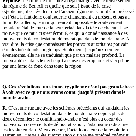
Réponse
. Le cours de l’histoire a déjà changé avec le renversement
du régime de Ben Ali et quelle que soit l’issue de la crise
égyptienne, il est évident que l’ancien régime ne saurait être préservé
en l’état. Il faut donc conjuguer le changement au présent et pas au
futur. Par ailleurs, le mur qui rendait impossible le soulèvement
populaire était le mur de la peur, érigé dans la tête de chacun. Il se
trouve que ce mur-ci s’est écroulé, ce qui a donné naissance à des
mouvements de contestation démocratique dans le monde arabe. A
vrai dire, la crise que connaissent les pouvoirs autoritaires pouvait
être devinée depuis longtemps. Seulement, jusqu’aux derniers
évènements, elle ne se traduisait que par un malaise profond. La
nouveauté est dans le déclic qui a causé des éruptions et s’exprime
par une lame de fond dans toute la région.
Q. Ces révolutions tunisienne, égyptienne n’ont pas grand-chose
à voir avec ce que nous avons connu jusqu’à présent dans le
monde arabe.
R
. C’est une rupture avec les schémas précédents qui guidaient les
mouvements de contestation dans le monde arabe depuis plus de
deux décennies : le conflit israélo-arabe n’est plus au coeur des
nouveaux mouvements de démocratisation, l’islamisme radical ne
les inspire en rien. Mieux encore, l’acte fondateur de la révolution
Jasmin en Tunisie a été l’immolation d’un jeune diplômé-chômeur,