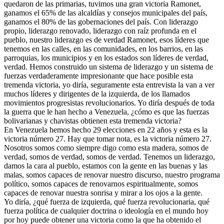
quedaron de las primarias, tuvimos una gran victoria Ramonet,
ganamos el 65% de las alcaldías y consejos municipales del país,
ganamos el 80% de las gobernaciones del país. Con liderazgo
propio, liderazgo renovado, liderazgo con raíz profunda en el
pueblo, nuestro liderazgo es de verdad Ramonet, esos líderes que
tenemos en las calles, en las comunidades, en los barrios, en las
parroquias, los municipios y en los estados son líderes de verdad,
verdad. Hemos construido un sistema de liderazgo y un sistema de
fuerzas verdaderamente impresionante que hace posible esta
tremenda victoria, yo diría, seguramente esta entrevista la van a ver
muchos líderes y dirigentes de la izquierda, de los llamados
movimientos progresistas revolucionarios. Yo diría después de toda
la guerra que le han hecho a Venezuela, ¿cómo es que las fuerzas
bolivarianas y chavistas obtienen esta tremenda victoria?
En Venezuela hemos hecho 29 elecciones en 22 años y esta es la
victoria número 27. Hay que tomar nota, es la victoria número 27.
Nosotros somos como siempre digo como esta madera, somos de
verdad, somos de verdad, somos de verdad. Tenemos un liderazgo,
damos la cara al pueblo, estamos con la gente en las buenas y las
malas, somos capaces de renovar nuestro discurso, nuestro programa
político, somos capaces de renovarnos espiritualmente, somos
capaces de renovar nuestra sonrisa y mirar a los ojos a la gente.
Yo diría, ¿qué fuerza de izquierda, qué fuerza revolucionaria, qué
fuerza política de cualquier doctrina o ideología en el mundo hoy
por hoy puede obtener una victoria como la que ha obtenido el