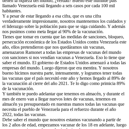
tienen la riqueza del mundo, ¿verdad? Bueno este humilde país
llamado Venezuela está llegando a seis casos por cada 100 mil
habitantes.
Y a pesar de estar llegando a esa cifra, que es una cifra
verdaderamente impresionante, nosotros mantenemos los cuidados y
el liderazgo sobre la población para que se siga cuidando. Y además
nos pusimos como meta llegar al 90% de la vacunación.
Tienes que tomar en cuenta que las medidas de sanciones, bloqueo,
persecución económica de los Estados Unidos contra Venezuela este
año, ellos pretendieron que nos quedáramos sin vacunas,
amenazaron Ramonet a todas las empresas de vacunas del mundo
con sanciones si nos vendían vacunas a Venezuela. Eso lo tiene que
saber el mundo. El gobierno de Estados Unidos amenazó a todas las
empresas del mundo. Luego dijeron que era mentira. Y nosotros
bueno hicimos nuestra parte, intensamente, y logramos tener todas
las vacunas que el país necesitó este año y hemos llegado al 89% de
la vacunación al cierre del año 2021. Te lo digo como primicia 89%
de la vacunación.
Y también te puedo adelantar que tenemos en almacén, y durante el
mes de enero van a llegar nuevos lotes de vacunas, tenemos en
almacén ya presupuestado en nuestras manos todas las vacunas que
necesita el pueblo de Venezuela para el refuerzo durante el año
2022, todas las vacunas.
Debe saber el mundo que nosotros estamos vacunando a partir de
los 2 años de edad, empezamos vacunar de los 18 en adelante, luego