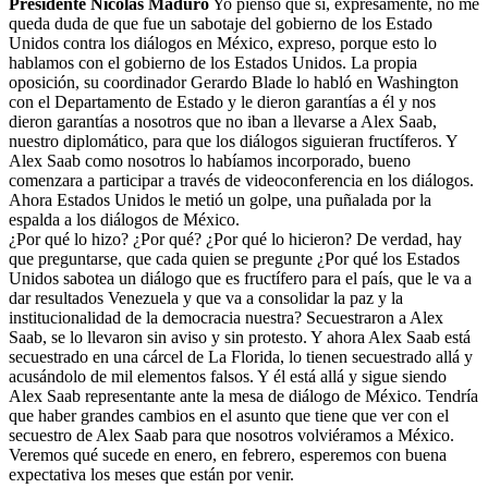
Presidente Nicolás Maduro
Yo pienso que sí, expresamente, no me
queda duda de que fue un sabotaje del gobierno de los Estado
Unidos contra los diálogos en México, expreso, porque esto lo
hablamos con el gobierno de los Estados Unidos. La propia
oposición, su coordinador Gerardo Blade lo habló en Washington
con el Departamento de Estado y le dieron garantías a él y nos
dieron garantías a nosotros que no iban a llevarse a Alex Saab,
nuestro diplomático, para que los diálogos siguieran fructíferos. Y
Alex Saab como nosotros lo habíamos incorporado, bueno
comenzara a participar a través de videoconferencia en los diálogos.
Ahora Estados Unidos le metió un golpe, una puñalada por la
espalda a los diálogos de México.
¿Por qué lo hizo? ¿Por qué? ¿Por qué lo hicieron? De verdad, hay
que preguntarse, que cada quien se pregunte ¿Por qué los Estados
Unidos sabotea un diálogo que es fructífero para el país, que le va a
dar resultados Venezuela y que va a consolidar la paz y la
institucionalidad de la democracia nuestra? Secuestraron a Alex
Saab, se lo llevaron sin aviso y sin protesto. Y ahora Alex Saab está
secuestrado en una cárcel de La Florida, lo tienen secuestrado allá y
acusándolo de mil elementos falsos. Y él está allá y sigue siendo
Alex Saab representante ante la mesa de diálogo de México. Tendría
que haber grandes cambios en el asunto que tiene que ver con el
secuestro de Alex Saab para que nosotros volviéramos a México.
Veremos qué sucede en enero, en febrero, esperemos con buena
expectativa los meses que están por venir.