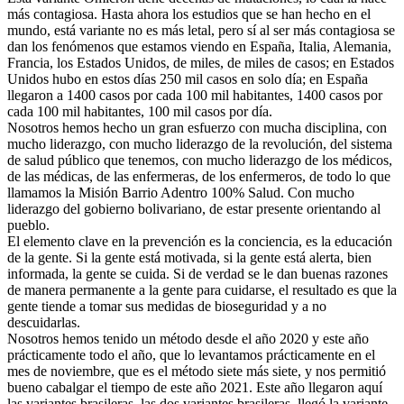
más contagiosa. Hasta ahora los estudios que se han hecho en el
mundo, está variante no es más letal, pero sí al ser más contagiosa se
dan los fenómenos que estamos viendo en España, Italia, Alemania,
Francia, los Estados Unidos, de miles, de miles de casos; en Estados
Unidos hubo en estos días 250 mil casos en solo día; en España
llegaron a 1400 casos por cada 100 mil habitantes, 1400 casos por
cada 100 mil habitantes, 100 mil casos por día.
Nosotros hemos hecho un gran esfuerzo con mucha disciplina, con
mucho liderazgo, con mucho liderazgo de la revolución, del sistema
de salud público que tenemos, con mucho liderazgo de los médicos,
de las médicas, de las enfermeras, de los enfermeros, de todo lo que
llamamos la Misión Barrio Adentro 100% Salud. Con mucho
liderazgo del gobierno bolivariano, de estar presente orientando al
pueblo.
El elemento clave en la prevención es la conciencia, es la educación
de la gente. Si la gente está motivada, si la gente está alerta, bien
informada, la gente se cuida. Si de verdad se le dan buenas razones
de manera permanente a la gente para cuidarse, el resultado es que la
gente tiende a tomar sus medidas de bioseguridad y a no
descuidarlas.
Nosotros hemos tenido un método desde el año 2020 y este año
prácticamente todo el año, que lo levantamos prácticamente en el
mes de noviembre, que es el método siete más siete, y nos permitió
bueno cabalgar el tiempo de este año 2021. Este año llegaron aquí
las variantes brasileras, las dos variantes brasileras, llegó la variante