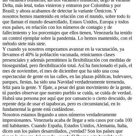
Delta, más letal, todas vinieron y entraron por Colombia y por
Brasil; y ahora acabamos de detectar la variante Ómicron. Y
nosotros hemos mantenido en relación con el mundo, sobre todo lo
que llaman el mundo desarrollado, Estaos Unidos, Europa y todos
esos países, en relación con los números de contagio y de
fallecimiento y los porcentajes que ellos tienen, Venezuela ha tenido
un control ejemplar sobre la pandemia. Lo hemos mantenido, con el
método siete más siete.
Y cuando ya nosotros empezamos avanzar en la vacunación, ya
llevamos el 40% la población vacunada, reiniciamos clases
presenciales y además permitimos la flexibilización con medidas de
bioseguridad, pero flexibilización total. Así ha funcionado el país, el
mes de noviembre, el mes de diciembre que ha sido una cosa
espectacular de gente en las calles, en las plazas públicas, bulevares,
parques, fiestas, ha sido una Navidad verdaderamente tremenda,
feliz para la gente. Y fíjate, a pesar del gran movimiento de la gente,
tú puedes observar que nuestro pueblo se cuida, se cuida de verdad.
Habrá una persona por aquí que por cansancio o cierto descuido, de
repente deja de usar el tapabocas, pero es circunstancial, en lo
fundamental la gente está cuidándose.
Nosotros estamos llegando a unos números verdaderamente
impresionantes. Venezuela acaba de llegar a seis casos por cada 100
mil habitantes. Cuando España, Estados Unidos, Alemania, Italia,
dicen son los países desarrollados, ¿verdad? Son los países que