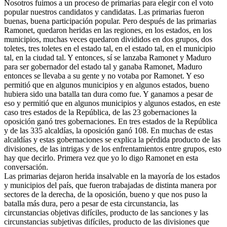
Nosotros fuimos a un proceso de primarias para elegir con el voto
popular nuestros candidatos y candidatas. Las primarias fueron
buenas, buena participación popular. Pero después de las primarias
Ramonet, quedaron heridas en las regiones, en los estados, en los
municipios, muchas veces quedaron divididos en dos grupos, dos
toletes, tres toletes en el estado tal, en el estado tal, en el municipio
tal, en la ciudad tal. Y entonces, sí se lanzaba Ramonet y Maduro
para ser gobernador del estado tal y ganaba Ramonet, Maduro
entonces se llevaba a su gente y no votaba por Ramonet. Y eso
permitió que en algunos municipios y en algunos estados, bueno
hubiera sido una batalla tan dura como fue. Y ganamos a pesar de
eso y permitió que en algunos municipios y algunos estados, en este
caso tres estados de la República, de las 23 gobernaciones la
oposición ganó tres gobernaciones. En tres estados de la República
y de las 335 alcaldías, la oposición ganó 108. En muchas de estas
alcaldías y estas gobernaciones se explica la pérdida producto de las
divisiones, de las intrigas y de los enfrentamientos entre grupos, esto
hay que decirlo. Primera vez que yo lo digo Ramonet en esta
conversación.
Las primarias dejaron herida insalvable en la mayoría de los estados
y municipios del país, que fueron trabajadas de distinta manera por
sectores de la derecha, de la oposición, bueno y que nos puso la
batalla más dura, pero a pesar de esta circunstancia, las
circunstancias objetivas difíciles, producto de las sanciones y las
circunstancias subjetivas difíciles, producto de las divisiones que