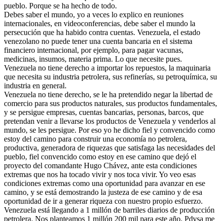
pueblo. Porque se ha hecho de todo.
Debes saber el mundo, yo a veces lo explico en reuniones
internacionales, en videoconferencias, debe saber el mundo la
persecución que ha habido contra cuentas. Venezuela, el estado
venezolano no puede tener una cuenta bancaria en el sistema
financiero internacional, por ejemplo, para pagar vacunas,
medicinas, insumos, materia prima. Lo que necesite pues.
Venezuela no tiene derecho a importar los repuestos, la maquinaria
que necesita su industria petrolera, sus refinerías, su petroquímica, su
industria en general.
Venezuela no tiene derecho, se le ha pretendido negar la libertad de
comercio para sus productos naturales, sus productos fundamentales,
y se persigue empresas, cuentas bancarias, personas, barcos, que
pretendan venir a llevarse los productos de Venezuela y venderlos al
mundo, se les persigue. Por eso yo he dicho fiel y convencido como
estoy del camino para construir una economía no petrolera,
productiva, generadora de riquezas que satisfaga las necesidades del
pueblo, fiel convencido como estoy en ese camino que dejó el
proyecto del comandante Hugo Chávez, ante esta condiciones
extremas que nos ha tocado vivir y nos toca vivir. Yo veo esas
condiciones extremas como una oportunidad para avanzar en ese
camino, y se está demostrando la justeza de ese camino y de esa
oportunidad de ir a generar riqueza con nuestro propio esfuerzo.
Venezuela está llegando a 1 millón de barriles diarios de producción
petrolera. Nos planteamos 1 millón 200 mil para este año. Pdvsa me