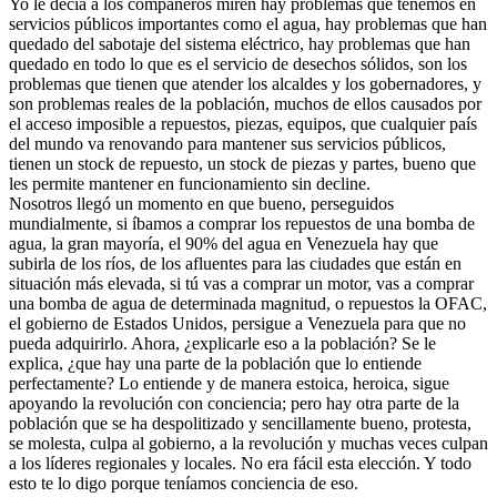
Yo le decía a los compañeros miren hay problemas que tenemos en
servicios públicos importantes como el agua, hay problemas que han
quedado del sabotaje del sistema eléctrico, hay problemas que han
quedado en todo lo que es el servicio de desechos sólidos, son los
problemas que tienen que atender los alcaldes y los gobernadores, y
son problemas reales de la población, muchos de ellos causados por
el acceso imposible a repuestos, piezas, equipos, que cualquier país
del mundo va renovando para mantener sus servicios públicos,
tienen un stock de repuesto, un stock de piezas y partes, bueno que
les permite mantener en funcionamiento sin decline.
Nosotros llegó un momento en que bueno, perseguidos
mundialmente, si íbamos a comprar los repuestos de una bomba de
agua, la gran mayoría, el 90% del agua en Venezuela hay que
subirla de los ríos, de los afluentes para las ciudades que están en
situación más elevada, si tú vas a comprar un motor, vas a comprar
una bomba de agua de determinada magnitud, o repuestos la OFAC,
el gobierno de Estados Unidos, persigue a Venezuela para que no
pueda adquirirlo. Ahora, ¿explicarle eso a la población? Se le
explica, ¿que hay una parte de la población que lo entiende
perfectamente? Lo entiende y de manera estoica, heroica, sigue
apoyando la revolución con conciencia; pero hay otra parte de la
población que se ha despolitizado y sencillamente bueno, protesta,
se molesta, culpa al gobierno, a la revolución y muchas veces culpan
a los líderes regionales y locales. No era fácil esta elección. Y todo
esto te lo digo porque teníamos conciencia de eso.