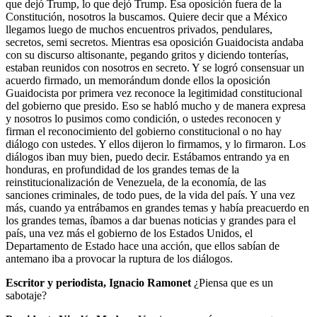
que dejó Trump, lo que dejó Trump. Esa oposición fuera de la
Constitución, nosotros la buscamos. Quiere decir que a México
llegamos luego de muchos encuentros privados, pendulares,
secretos, semi secretos. Mientras esa oposición Guaidocista andaba
con su discurso altisonante, pegando gritos y diciendo tonterías,
estaban reunidos con nosotros en secreto. Y se logró consensuar un
acuerdo firmado, un memorándum donde ellos la oposición
Guaidocista por primera vez reconoce la legitimidad constitucional
del gobierno que presido. Eso se habló mucho y de manera expresa
y nosotros lo pusimos como condición, o ustedes reconocen y
firman el reconocimiento del gobierno constitucional o no hay
diálogo con ustedes. Y ellos dijeron lo firmamos, y lo firmaron. Los
diálogos iban muy bien, puedo decir. Estábamos entrando ya en
honduras, en profundidad de los grandes temas de la
reinstitucionalización de Venezuela, de la economía, de las
sanciones criminales, de todo pues, de la vida del país. Y una vez
más, cuando ya entrábamos en grandes temas y había preacuerdo en
los grandes temas, íbamos a dar buenas noticias y grandes para el
país, una vez más el gobierno de los Estados Unidos, el
Departamento de Estado hace una acción, que ellos sabían de
antemano iba a provocar la ruptura de los diálogos.
Escritor y periodista, Ignacio Ramonet
¿Piensa que es un
sabotaje?