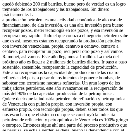
quedó debiendo 200 mil barriles, bueno pero de verdad es un logro
tremendo de los trabajadores y las trabajadoras. Sin dinero
prácticamente. L
a producción petrolera es una actividad económica de alto uso de
financiamiento, de alta inversión, es una alta inversión para bueno
recuperar pozos, meter tecnología en los pozos, y esa inversión se
recupera muy rápido. Todo el que conozca el negocio petrolero sabe
que es así, nosotros estamos recuperando la producción petrolera
con inversión venezolana, propia, centavo a centavo, centavo a
centavo, para recuperar un pozo, recuperar otro pozo y así vamos
Ramonet, así vamos. Este año llegamos a 1 millón. La meta del
próximo año es llegar a 2 millones de barriles diarios. Ir paso a paso
sostenido, sostenible, recuperando la capacidad de producción.
Este año recuperamos la capacidad de producción de las cuatro
refinerías del país, a pesar de los intentos de ponerle bombas, de
sabotear con terrorismo nuestras refinerías. Un gran logro de los
trabajadores petroleros, este año avanzamos en la recuperación de
más del 90% de la capacidad producción de la petroquímica.
Quiere decir que la industria petrolera de refinación y petroquímica
de Venezuela con pulmón propio, con inversión propia, con
esfuerzo propio, con tecnología propia, deben saber todos los que
nos escuchan que el sistema con que se construyó la industria
petrolera de refinación y petroquímica de Venezuela es 100% gringo
o europeo. Entonces sigue ahí una parte del proceso productivo que
se paraliza, se echa a perder, se daña, bueno la dependencia con el