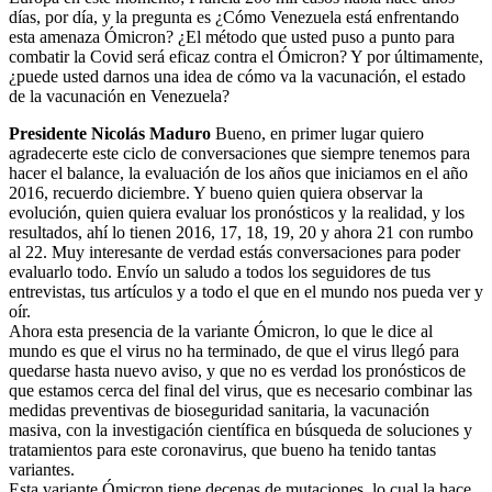
días, por día, y la pregunta es ¿Cómo Venezuela está enfrentando
esta amenaza Ómicron? ¿El método que usted puso a punto para
combatir la Covid será eficaz contra el Ómicron? Y por últimamente,
¿puede usted darnos una idea de cómo va la vacunación, el estado
de la vacunación en Venezuela?
Presidente Nicolás Maduro
Bueno, en primer lugar quiero
agradecerte este ciclo de conversaciones que siempre tenemos para
hacer el balance, la evaluación de los años que iniciamos en el año
2016, recuerdo diciembre. Y bueno quien quiera observar la
evolución, quien quiera evaluar los pronósticos y la realidad, y los
resultados, ahí lo tienen 2016, 17, 18, 19, 20 y ahora 21 con rumbo
al 22. Muy interesante de verdad estás conversaciones para poder
evaluarlo todo. Envío un saludo a todos los seguidores de tus
entrevistas, tus artículos y a todo el que en el mundo nos pueda ver y
oír.
Ahora esta presencia de la variante Ómicron, lo que le dice al
mundo es que el virus no ha terminado, de que el virus llegó para
quedarse hasta nuevo aviso, y que no es verdad los pronósticos de
que estamos cerca del final del virus, que es necesario combinar las
medidas preventivas de bioseguridad sanitaria, la vacunación
masiva, con la investigación científica en búsqueda de soluciones y
tratamientos para este coronavirus, que bueno ha tenido tantas
variantes.
Esta variante Ómicron tiene decenas de mutaciones, lo cual la hace