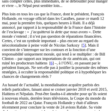
sans compter celles, plus immédiates, de se débrouiller pour manger
et vivre –, le Népal peut sembler loin...
Plus loin en tous les cas que la France, dont le président, François
Hollande, en voyage officiel dans les Caraïbes, passe ce mardi 12
mai, pour la première fois, quelques heures à Haïti. Il a déjà
annoncé, par rapport à la responsabilité de la France dans l’histoire
de l’esclavage : «
j’acquitterai la dette que nous avons
». Dette
morale s’entend ; il n’est pas question de réparations financières.
Certes, c’est un symbole important – plus encore au regard du
néocolonialisme à peine voilé de Nicolas Sarkozy
[
5
]
. Mais il
convient de s’interroger sur les contours et la fonction d’une
responsabilité uniquement morale, qui tend à se multiplier : de Bill
Clinton – par rapport aux importations de riz américain, qui ont
ruiné les producteurs haïtiens
[
6
]
–, à l’ONU, en passant par le
président français. Ne sert-elle pas à justifier la poursuite des mêmes
stratégies, à occulter la responsabilité politique et à hypothéquer les
chances de changements réels ?
Au hasard de l’actualité, la mondialisation acquière parfois des
reliefs particuliers, faisant ainsi se croiser janvier 2010 et avril 2015,
Haïtiens et Népalais. Peut-être faudra-t-il attendre pour qu’ils soient
à nouveau réunis, derrière leurs télévisions, la Coupe du monde du
football de 2022 au Qatar. François Hollande y était d’ailleurs
récemment pour conclure la vente de 24 avions Rafale. Sa visite