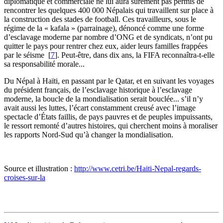
diplomatique et commerciale ne lui aura sûrement pas permis de
rencontrer les quelques 400 000 Népalais qui travaillent sur place à
la construction des stades de football. Ces travailleurs, sous le
régime de la « kafala » (parrainage), dénoncé comme une forme
d’esclavage moderne par nombre d’ONG et de syndicats, n’ont pu
quitter le pays pour rentrer chez eux, aider leurs familles frappées
par le séisme
[
7
]
. Peut-être, dans dix ans, la FIFA reconnaîtra-t-elle
sa responsabilité morale...
Du Népal à Haïti, en passant par le Qatar, et en suivant les voyages
du président français, de l’esclavage historique à l’esclavage
moderne, la boucle de la mondialisation serait bouclée... s’il n’y
avait aussi les luttes, l’écart constamment creusé avec l’image
spectacle d’États faillis, de pays pauvres et de peuples impuissants,
le ressort remonté d’autres histoires, qui cherchent moins à moraliser
les rapports Nord-Sud qu’à changer la mondialisation.
Source et illustration :
http://www.cetri.be/Haiti-Nepal-regards-
croises-sur-la