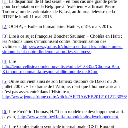
[
1
]
La disparition de B-fast serait « en tous cas une grande perte
pour la réputation de la Belgique à l’extérieur » affirmait Pierre
Todorov, un des volontaires de B-fast, au Journal télévisé de la
RTBF le lundi 11 mai 2015.
[
2
]
OCHA, « Bulletin humanitaire. Haïti », n°49, mars 2015.
[
3
]
Lire à ce sujet Françoise Bouchet Saulnier, « Choléra en Haïti :
les Nations unies s’immunisent contre l’indemnisation des
victimes »,
http://www.grotius.fr/cholera-en-haiti-les-nations-unies-
simmunisent-contre-lindemnisation-des-victimes/
.
[
4
]
Lire
http://lenouvelliste.com/lenouvelliste/article/133352/Cholera-Ban-
Ki-moon-reconnait-la-responsabilite-morale-de-lOnu
.
[
5
]
On se souvient ainsi de son fameux discours de Dakar du 26
juillet 2007 : « Le drame de l’Afrique, c’est que l’homme africain
n’est pas assez entré dans l’Histoire »,
http://www.jeuneafrique.com/Article/ARTJAWEB20121012123056/
.
[
6
]
Lire Frédéric Thomas, Haïti : un modèle de développement anti-
paysan,
http://www.cetri.be/Haiti-un-modele-de-developpement
.
[
7
]
Lire Confédération syndicale internationale (CSI), Rapport