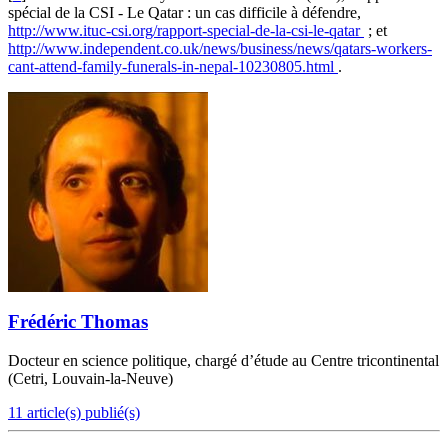
spécial de la CSI - Le Qatar : un cas difficile à défendre,
http://www.ituc-csi.org/rapport-special-de-la-csi-le-qatar
; et
http://www.independent.co.uk/news/business/news/qatars-workers-
cant-attend-family-funerals-in-nepal-10230805.html
.
Frédéric Thomas
Docteur en science politique, chargé d’étude au Centre tricontinental
(Cetri, Louvain-la-Neuve)
11 article(s) publié(s)