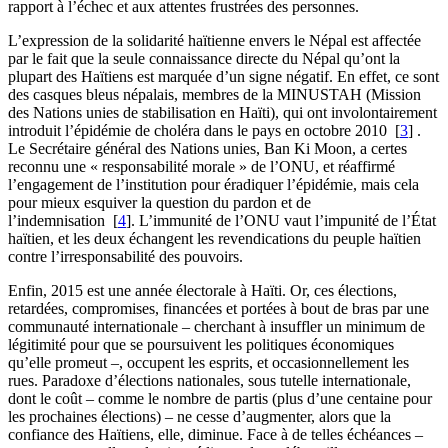
rapport à l’échec et aux attentes frustrées des personnes.
L’expression de la solidarité haïtienne envers le Népal est affectée
par le fait que la seule connaissance directe du Népal qu’ont la
plupart des Haïtiens est marquée d’un signe négatif. En effet, ce sont
des casques bleus népalais, membres de la MINUSTAH (Mission
des Nations unies de stabilisation en Haïti), qui ont involontairement
introduit l’épidémie de choléra dans le pays en octobre 2010
[
3
]
.
Le Secrétaire général des Nations unies, Ban Ki Moon, a certes
reconnu une « responsabilité morale » de l’ONU, et réaffirmé
l’engagement de l’institution pour éradiquer l’épidémie, mais cela
pour mieux esquiver la question du pardon et de
l’indemnisation
[
4
]
. L’immunité de l’ONU vaut l’impunité de l’État
haïtien, et les deux échangent les revendications du peuple haïtien
contre l’irresponsabilité des pouvoirs.
Enfin, 2015 est une année électorale à Haïti. Or, ces élections,
retardées, compromises, financées et portées à bout de bras par une
communauté internationale – cherchant à insuffler un minimum de
légitimité pour que se poursuivent les politiques économiques
qu’elle promeut –, occupent les esprits, et occasionnellement les
rues. Paradoxe d’élections nationales, sous tutelle internationale,
dont le coût – comme le nombre de partis (plus d’une centaine pour
les prochaines élections) – ne cesse d’augmenter, alors que la
confiance des Haïtiens, elle, diminue. Face à de telles échéances –