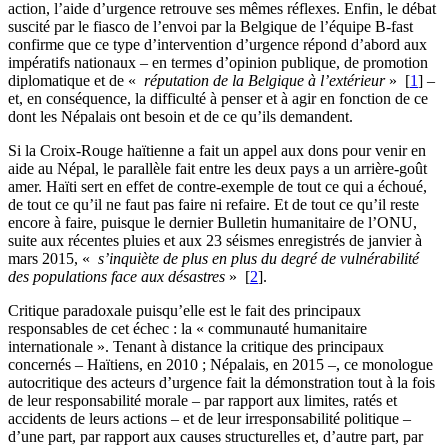
action, l’aide d’urgence retrouve ses mêmes réflexes. Enfin, le débat
suscité par le fiasco de l’envoi par la Belgique de l’équipe B-fast
confirme que ce type d’intervention d’urgence répond d’abord aux
impératifs nationaux – en termes d’opinion publique, de promotion
diplomatique et de «
réputation de la Belgique à l’extérieur
»
[
1
]
–
et, en conséquence, la difficulté à penser et à agir en fonction de ce
dont les Népalais ont besoin et de ce qu’ils demandent.
Si la Croix-Rouge haïtienne a fait un appel aux dons pour venir en
aide au Népal, le parallèle fait entre les deux pays a un arrière-goût
amer. Haïti sert en effet de contre-exemple de tout ce qui a échoué,
de tout ce qu’il ne faut pas faire ni refaire. Et de tout ce qu’il reste
encore à faire, puisque le dernier Bulletin humanitaire de l’ONU,
suite aux récentes pluies et aux 23 séismes enregistrés de janvier à
mars 2015, «
s’inquiète de plus en plus du degré de vulnérabilité
des populations face aux désastres
»
[
2
]
.
Critique paradoxale puisqu’elle est le fait des principaux
responsables de cet échec : la « communauté humanitaire
internationale ». Tenant à distance la critique des principaux
concernés – Haïtiens, en 2010 ; Népalais, en 2015 –, ce monologue
autocritique des acteurs d’urgence fait la démonstration tout à la fois
de leur responsabilité morale – par rapport aux limites, ratés et
accidents de leurs actions – et de leur irresponsabilité politique –
d’une part, par rapport aux causes structurelles et, d’autre part, par