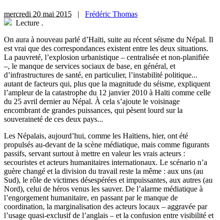
mercredi 20 mai 2015
|
Frédéric Thomas
Lecture
.
O
n aura à nouveau parlé d’Haïti, suite au récent séisme du Népal. Il
est vrai que des correspondances existent entre les deux situations.
La pauvreté, l’explosion urbanistique – centralisée et non-planifiée
–, le manque de services sociaux de base, en général, et
d’infrastructures de santé, en particulier, l’instabilité politique...
autant de facteurs qui, plus que la magnitude du séisme, expliquent
l’ampleur de la catastrophe du 12 janvier 2010 à Haïti comme celle
du 25 avril dernier au Népal. À cela s’ajoute le voisinage
encombrant de grandes puissances, qui pèsent lourd sur la
souveraineté de ces deux pays...
Les Népalais, aujourd’hui, comme les Haïtiens, hier, ont été
propulsés au-devant de la scène médiatique, mais comme figurants
passifs, servant surtout à mettre en valeur les vrais acteurs :
secouristes et acteurs humanitaires internationaux. Le scénario n’a
guère changé et la division du travail reste la même : aux uns (au
Sud), le rôle de victimes désespérées et impuissantes, aux autres (au
Nord), celui de héros venus les sauver. De l’alarme médiatique à
l’engorgement humanitaire, en passant par le manque de
coordination, la marginalisation des acteurs locaux – aggravée par
l’usage quasi-exclusif de l’anglais – et la confusion entre visibilité et