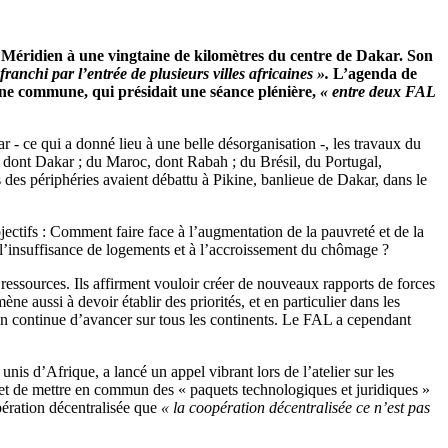
el Méridien à une vingtaine de kilomètres du centre de Dakar. Son
ranchi par l’entrée de plusieurs villes africaines ».
L’agenda de
ine commune, qui présidait une séance plénière,
« entre deux FAL
 - ce qui a donné lieu à une belle désorganisation -, les travaux du
s, dont Dakar ; du Maroc, dont Rabah ; du Brésil, du Portugal,
us des périphéries avaient débattu à Pikine, banlieue de Dakar, dans le
jectifs : Comment faire face à l’augmentation de la pauvreté et de la
l’insuffisance de logements et à l’accroissement du chômage ?
 ressources. Ils affirment vouloir créer de nouveaux rapports de forces
e aussi à devoir établir des priorités, et en particulier dans les
ation continue d’avancer sur tous les continents. Le FAL a cependant
is d’Afrique, a lancé un appel vibrant lors de l’atelier sur les
r et de mettre en commun des « paquets technologiques et juridiques »
pération décentralisée que
« la coopération décentralisée ce n’est pas