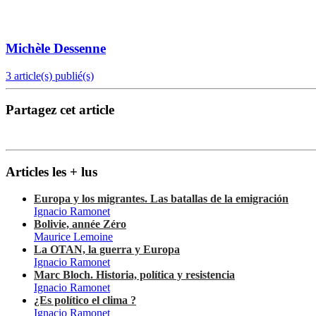
Michèle Dessenne
3 article(s) publié(s)
Partagez cet article
Articles les + lus
Europa y los migrantes. Las batallas de la emigración
Ignacio Ramonet
Bolivie, année Zéro
Maurice Lemoine
La OTAN, la guerra y Europa
Ignacio Ramonet
Marc Bloch. Historia, política y resistencia
Ignacio Ramonet
¿Es político el clima ?
Ignacio Ramonet