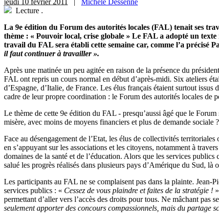
jeudi 10 février 2011
|
Michèle Dessenne
Lecture
.
La 9e édition du Forum des autorités locales (FAL) tenait ses tra
thème : « Pouvoir local, crise globale » Le FAL a adopté un texte 
travail du FAL sera établi cette semaine car, comme l’a précisé
il faut continuer à travailler ».
Après une matinée un peu agitée en raison de la présence du président 
FAL ont repris un cours normal en début d’après-midi. Six ateliers étai
d’Espagne, d’Italie, de France. Les élus français étaient surtout issus 
cadre de leur propre coordination : le Forum des autorités locales de 
Le thème de cette 9e édition du FAL - presqu’aussi âgé que le Forum so
misère, avec moins de moyens financiers et plus de demande sociale ?
Face au désengagement de l’Etat, les élus de collectivités territoriale
en s’appuyant sur les associations et les citoyens, notamment à travers 
domaines de la santé et de l’éducation. Alors que les services publics c
salué les progrès réalisés dans plusieurs pays d’Amérique du Sud, là 
Les participants au FAL ne se complaisent pas dans la plainte. Jean-Pie
services publics : «
Cessez de vous plaindre et faites de la stratégie !
»
permettant d’aller vers l’accès des droits pour tous. Ne mâchant pas s
seulement apporter des concours compassionnels, mais du partage scie