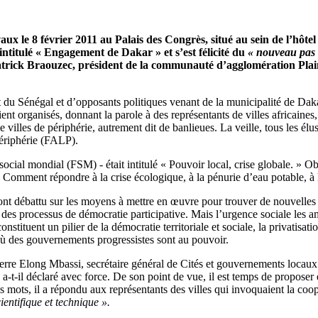
vaux le 8 février 2011 au Palais des Congrès, situé au sein de l’hôt
intitulé « Engagement de Dakar » et s’est félicité du
« nouveau pas f
 Patrick Braouzec, président de la communauté d’agglomération Pla
du Sénégal et d’opposants politiques venant de la municipalité de Dakar
ent organisés, donnant la parole à des représentants de villes africaine
de villes de périphérie, autrement dit de banlieues. La veille, tous les él
périphérie (FALP).
cial mondial (FSM) - était intitulé « Pouvoir local, crise globale. » Ob
 Comment répondre à la crise écologique, à la pénurie d’eau potable, à 
s ont débattu sur les moyens à mettre en œuvre pour trouver de nouvelles
des processus de démocratie participative. Mais l’urgence sociale les amèn
onstituent un pilier de la démocratie territoriale et sociale, la privatis
où des gouvernements progressistes sont au pouvoir.
rre Elong Mbassi, secrétaire général de Cités et gouvernements locaux un
 a-t-il déclaré avec force. De son point de vue, il est temps de propose
es mots, il a répondu aux représentants des villes qui invoquaient la coo
ntifique et technique ».