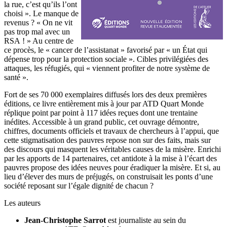
la rue, c’est qu’ils l’ont
choisi ». Le manque de
revenus ? « On ne vit
pas trop mal avec un
RSA ! » Au centre de
ce procès, le « cancer de l’assistanat » favorisé par « un État qui
dépense trop pour la protection sociale ». Cibles privilégiées des
attaques, les réfugiés, qui « viennent profiter de notre système de
santé ».
Fort de ses 70 000 exemplaires diffusés lors des deux premières
éditions, ce livre entièrement mis à jour par ATD Quart Monde
réplique point par point à 117 idées reçues dont une trentaine
inédites. Accessible à un grand public, cet ouvrage démontre,
chiffres, documents officiels et travaux de chercheurs à l’appui, que
cette stigmatisation des pauvres repose non sur des faits, mais sur
des discours qui masquent les véritables causes de la misère. Enrichi
par les apports de 14 partenaires, cet antidote à la mise à l’écart des
pauvres propose des idées neuves pour éradiquer la misère. Et si, au
lieu d’élever des murs de préjugés, on construisait les ponts d’une
société reposant sur l’égale dignité de chacun ?
Les auteurs
Jean-Christophe Sarrot
est journaliste au sein du