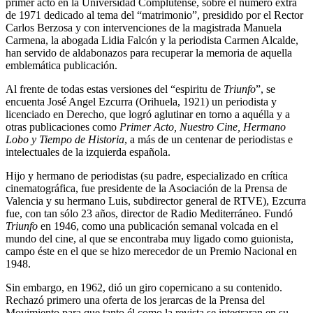
primer acto en la Universidad Complutense, sobre el número extra
de 1971 dedicado al tema del “matrimonio”, presidido por el Rector
Carlos Berzosa y con intervenciones de la magistrada Manuela
Carmena, la abogada Lidia Falcón y la periodista Carmen Alcalde,
han servido de aldabonazos para recuperar la memoria de aquella
emblemática publicación.
Al frente de todas estas versiones del “espiritu de
Triunfo
”, se
encuenta José Angel Ezcurra (Orihuela, 1921) un periodista y
licenciado en Derecho, que logró aglutinar en torno a aquélla y a
otras publicaciones como
Primer Acto, Nuestro Cine, Hermano
Lobo y Tiempo de Historia
, a más de un centenar de periodistas e
intelectuales de la izquierda española.
Hijo y hermano de periodistas (su padre, especializado en crítica
cinematográfica, fue presidente de la Asociación de la Prensa de
Valencia y su hermano Luis, subdirector general de RTVE), Ezcurra
fue, con tan sólo 23 años, director de Radio Mediterráneo. Fundó
Triunfo
en 1946, como una publicación semanal volcada en el
mundo del cine, al que se encontraba muy ligado como guionista,
campo éste en el que se hizo merecedor de un Premio Nacional en
1948.
Sin embargo, en 1962, dió un giro copernicano a su contenido.
Rechazó primero una oferta de los jerarcas de la Prensa del
Movimiento para que tanto él como la revista se integraran en su