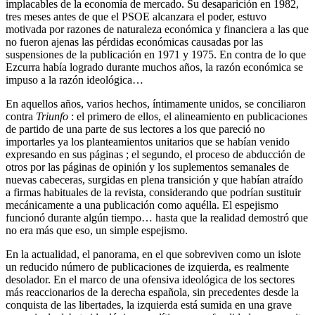
implacables de la economía de mercado. Su desaparición en 1982,
tres meses antes de que el PSOE alcanzara el poder, estuvo
motivada por razones de naturaleza económica y financiera a las que
no fueron ajenas las pérdidas económicas causadas por las
suspensiones de la publicación en 1971 y 1975. En contra de lo que
Ezcurra había logrado durante muchos años, la razón económica se
impuso a la razón ideológica…
En aquellos años, varios hechos, íntimamente unidos, se conciliaron
contra
Triunfo
: el primero de ellos, el alineamiento en publicaciones
de partido de una parte de sus lectores a los que pareció no
importarles ya los planteamientos unitarios que se habían venido
expresando en sus páginas ; el segundo, el proceso de abducción de
otros por las páginas de opinión y los suplementos semanales de
nuevas cabeceras, surgidas en plena transición y que habían atraído
a firmas habituales de la revista, considerando que podrían sustituir
mecánicamente a una publicación como aquélla. El espejismo
funcionó durante algún tiempo… hasta que la realidad demostró que
no era más que eso, un simple espejismo.
En la actualidad, el panorama, en el que sobreviven como un islote
un reducido número de publicaciones de izquierda, es realmente
desolador. En el marco de una ofensiva ideológica de los sectores
más reaccionarios de la derecha española, sin precedentes desde la
conquista de las libertades, la izquierda está sumida en una grave