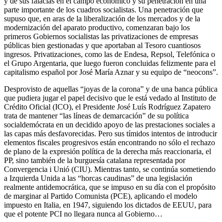
y de sus falacias en el campo económico y su penetración en una
parte importante de los cuadros socialistas. Una penetración que
supuso que, en aras de la liberalización de los mercados y de la
modernización del aparato productivo, comenzaran bajo los
primeros Gobiernos socialistas las privatizaciones de empresas
públicas bien gestionadas y que aportaban al Tesoro cuantiosos
ingresos. Privatizaciones, como las de Endesa, Repsol, Telefónica o
el Grupo Argentaria, que luego fueron concluidas felizmente para el
capitalismo español por José María Aznar y su equipo de “neocons”.
Desprovisto de aquellas “joyas de la corona” y de una banca pública
que pudiera jugar el papel decisivo que le está vedado al Instituto de
Crédito Oficial (ICO), el Presidente José Luís Rodríguez Zapatero
trata de mantener “las líneas de demarcación” de su política
socialdemócrata en un decidido apoyo de las prestaciones sociales a
las capas más desfavorecidas. Pero sus tímidos intentos de introducir
elementos fiscales progresivos están encontrando no sólo el rechazo
de plano de la expresión política de la derecha más reaccionaria, el
PP, sino también de la burguesía catalana representada por
Convergencia i Unió (CIU). Mientras tanto, se continúa sometiendo
a Izquierda Unida a las “horcas caudinas” de una legislación
realmente antidemocrática, que se impuso en su día con el propósito
de marginar al Partido Comunista (PCE), aplicando el modelo
impuesto en Italia, en 1947, siguiendo los dictados de EEUU, para
que el potente PCI no llegara nunca al Gobierno…