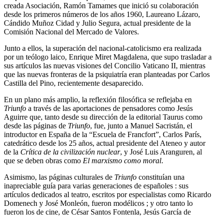
creada Asociación, Ramón Tamames que inició su colaboración
desde los primeros números de los años 1960, Laureano Lázaro,
Cándido Muñoz Cidad y Julio Segura, actual presidente de la
Comisión Nacional del Mercado de Valores.
Junto a ellos, la superación del nacional-catolicismo era realizada
por un teólogo laico, Enrique Miret Magdalena, que supo trasladar a
sus artículos las nuevas visiones del Concilio Vaticano II, mientras
que las nuevas fronteras de la psiquiatría eran planteadas por Carlos
Castilla del Pino, recientemente desaparecido.
En un plano más amplio, la reflexión filosófica se reflejaba en
Triunfo
a través de las aportaciones de pensadores como Jesús
Aguirre que, tanto desde su dirección de la editorial Taurus como
desde las páginas de
Triunfo
, fue, junto a Manuel Sacristán, el
introductor en España de la “Escuela de Francfort”, Carlos París,
catedrático desde los 25 años, actual presidente del Ateneo y autor
de la
Crítica
de la civilización nuclear
, y José Luis Aranguren, al
que se deben obras como
El marxismo como moral
.
Asimismo, las páginas culturales de
Triunfo
constituían una
inapreciable guía para varias generaciones de españoles : sus
artículos dedicados al teatro, escritos por especialistas como Ricardo
Domenech y José Monleón, fueron modélicos ; y otro tanto lo
fueron los de cine, de César Santos Fontenla, Jesús García de