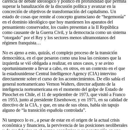
carencia de debate ideológico y político en profundidad que permita
superar la banalización de la discusión política y avanzar en la
concreción de objetivos de transformación del capitalismo. Un
estado de cosas que remite al concepto gramsciano de “hegemonía”
en el dominio ideológico que hoy mantienen los aparatos del
pensamiento conservador, los cuales presentan a la II República
como causante de la Guerra Civil, y la democracia como un sistema
“otorgado” por el Rey y los sectores menos ultramontanos del
régimen franquista…
No es ajeno a esto, quizás, el complejo proceso de la transición
democrática, en el que pesaron como una losa las cesiones que la
izquierda se vió obligada a realizar, en unos casos, y se avino
oportunistamente a llevar a cabo, en otros, en un contexto en el que
la estadounidense Central Intelligence Agency (CIA) intervino
directamente sobre el curso de los acontecimientos. De ello sabía el
general norteamericano Vernon Walters, director adjunto de la
inteligencia norteamericana en el momento del golpe de Estado de
Pinochet en Chile, el 11 de septiembre de 1973, que visitó a Franco
en 1953, junto al presidente Eisenhower, y en 1971, en su calidad de
directivo de la CIA, y que, en una de sus obras, habla sin tapujo
alguno de “la transición española controlada”.
Ni tampoco lo es , a pesar de estar en el origen de la actual crisis
económica y financiera, la pervivencia de las posiciones neoliberales