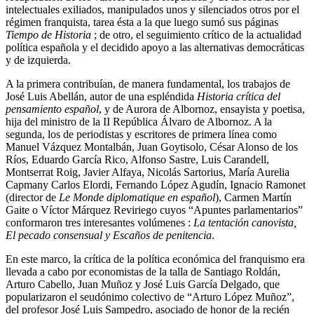
intelectuales exiliados, manipulados unos y silenciados otros por el
régimen franquista, tarea ésta a la que luego sumó sus páginas
Tiempo de Historia
; de otro, el seguimiento crítico de la actualidad
política española y el decidido apoyo a las alternativas democráticas
y de izquierda.
A la primera contribuían, de manera fundamental, los trabajos de
José Luis Abellán, autor de una espléndida
Historia crítica del
pensamiento español
, y de Aurora de Albornoz, ensayista y poetisa,
hija del ministro de la II República Álvaro de Albornoz. A la
segunda, los de periodistas y escritores de primera línea como
Manuel Vázquez Montalbán, Juan Goytisolo, César Alonso de los
Ríos, Eduardo García Rico, Alfonso Sastre, Luis Carandell,
Montserrat Roig, Javier Alfaya, Nicolás Sartorius, María Aurelia
Capmany Carlos Elordi, Fernando López Agudín, Ignacio Ramonet
(director de
Le Monde diplomatique en español
), Carmen Martín
Gaite o Víctor Márquez Reviriego cuyos “Apuntes parlamentarios”
conformaron tres interesantes volúmenes :
La tentación canovista,
El pecado consensual y Escaños de penitencia
.
En este marco, la crítica de la política económica del franquismo era
llevada a cabo por economistas de la talla de Santiago Roldán,
Arturo Cabello, Juan Muñoz y José Luis García Delgado, que
popularizaron el seudónimo colectivo de “Arturo López Muñoz”,
del profesor José Luis Sampedro, asociado de honor de la recién