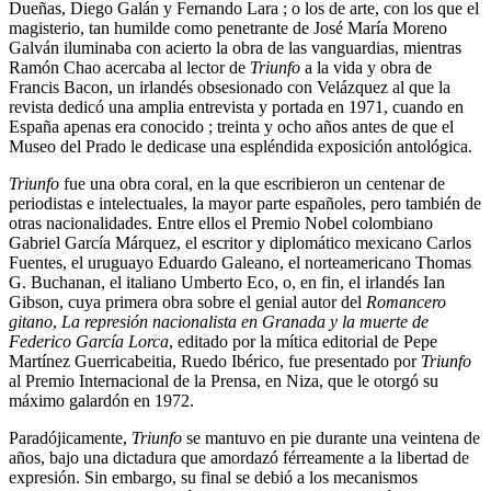
Dueñas, Diego Galán y Fernando Lara ; o los de arte, con los que el
magisterio, tan humilde como penetrante de José María Moreno
Galván iluminaba con acierto la obra de las vanguardias, mientras
Ramón Chao acercaba al lector de
Triunfo
a la vida y obra de
Francis Bacon, un irlandés obsesionado con Velázquez al que la
revista dedicó una amplia entrevista y portada en 1971, cuando en
España apenas era conocido ; treinta y ocho años antes de que el
Museo del Prado le dedicase una espléndida exposición antológica.
Triunfo
fue una obra coral, en la que escribieron un centenar de
periodistas e intelectuales, la mayor parte españoles, pero también de
otras nacionalidades. Entre ellos el Premio Nobel colombiano
Gabriel García Márquez, el escritor y diplomático mexicano Carlos
Fuentes, el uruguayo Eduardo Galeano, el norteamericano Thomas
G. Buchanan, el italiano Umberto Eco, o, en fin, el irlandés Ian
Gibson, cuya primera obra sobre el genial autor del
Romancero
gitano
,
La represión nacionalista en Granada y la muerte de
Federico García Lorca
, editado por la mítica editorial de Pepe
Martínez Guerricabeitia, Ruedo Ibérico, fue presentado por
Triunfo
al Premio Internacional de la Prensa, en Niza, que le otorgó su
máximo galardón en 1972.
Paradójicamente,
Triunfo
se mantuvo en pie durante una veintena de
años, bajo una dictadura que amordazó férreamente a la libertad de
expresión. Sin embargo, su final se debió a los mecanismos