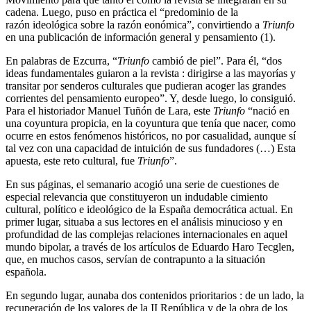
cadena. Luego, puso en práctica el “predominio de la
razón ideológica sobre la razón eonómica”, convirtiendo a
Triunfo
en una publicación de información general y pensamiento (1).
En palabras de Ezcurra, “
Triunfo
cambió de piel”. Para él, “dos
ideas fundamentales guiaron a la revista : dirigirse a las mayorías y
transitar por senderos culturales que pudieran acoger las grandes
corrientes del pensamiento europeo”. Y, desde luego, lo consiguió.
Para el historiador Manuel Tuñón de Lara, este
Triunfo
“nació en
una coyuntura propicia, en la coyuntura que tenía que nacer, como
ocurre en estos fenómenos históricos, no por casualidad, aunque sí
tal vez con una capacidad de intuición de sus fundadores (…) Esta
apuesta, este reto cultural, fue
Triunfo
”.
En sus páginas, el semanario acogió una serie de cuestiones de
especial relevancia que constituyeron un indudable cimiento
cultural, político e ideológico de la España democrática actual. En
primer lugar, situaba a sus lectores en el análisis minucioso y en
profundidad de las complejas relaciones internacionales en aquel
mundo bipolar, a través de los artículos de Eduardo Haro Tecglen,
que, en muchos casos, servían de contrapunto a la situación
española.
En segundo lugar, aunaba dos contenidos prioritarios : de un lado, la
recuperación de los valores de la II República y de la obra de los