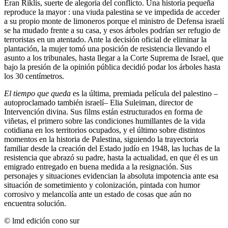
Eran Riklis, suerte de alegoría del conflicto. Una historia pequeña
reproduce la mayor : una viuda palestina se ve impedida de acceder
a su propio monte de limoneros porque el ministro de Defensa israelí
se ha mudado frente a su casa, y esos árboles podrían ser refugio de
terroristas en un atentado. Ante la decisión oficial de eliminar la
plantación, la mujer tomó una posición de resistencia llevando el
asunto a los tribunales, hasta llegar a la Corte Suprema de Israel, que
bajo la presión de la opinión pública decidió podar los árboles hasta
los 30 centímetros.
El tiempo que queda
es la última, premiada película del palestino –
autoproclamado también israelí– Elia Suleiman, director de
Intervención divina. Sus films están estructurados en forma de
viñetas, el primero sobre las condiciones humillantes de la vida
cotidiana en los territorios ocupados, y el último sobre distintos
momentos en la historia de Palestina, siguiendo la trayectoria
familiar desde la creación del Estado judío en 1948, las luchas de la
resistencia que abrazó su padre, hasta la actualidad, en que él es un
emigrado entregado en buena medida a la resignación. Sus
personajes y situaciones evidencian la absoluta impotencia ante esa
situación de sometimiento y colonización, pintada con humor
corrosivo y melancolía ante un estado de cosas que aún no
encuentra solución.
© lmd edición cono sur