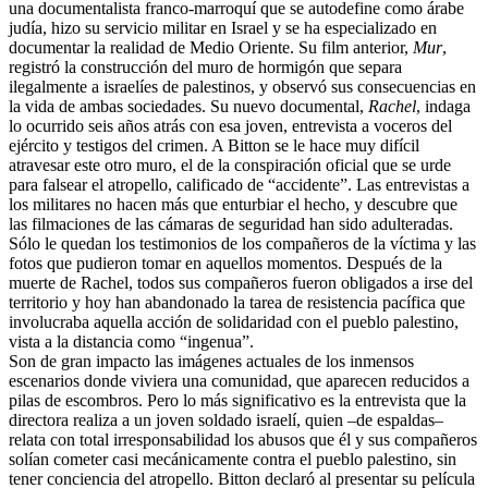
una documentalista franco-marroquí que se autodefine como árabe
judía, hizo su servicio militar en Israel y se ha especializado en
documentar la realidad de Medio Oriente. Su film anterior,
Mur
,
registró la construcción del muro de hormigón que separa
ilegalmente a israelíes de palestinos, y observó sus consecuencias en
la vida de ambas sociedades. Su nuevo documental,
Rachel
, indaga
lo ocurrido seis años atrás con esa joven, entrevista a voceros del
ejército y testigos del crimen. A Bitton se le hace muy difícil
atravesar este otro muro, el de la conspiración oficial que se urde
para falsear el atropello, calificado de “accidente”. Las entrevistas a
los militares no hacen más que enturbiar el hecho, y descubre que
las filmaciones de las cámaras de seguridad han sido adulteradas.
Sólo le quedan los testimonios de los compañeros de la víctima y las
fotos que pudieron tomar en aquellos momentos. Después de la
muerte de Rachel, todos sus compañeros fueron obligados a irse del
territorio y hoy han abandonado la tarea de resistencia pacífica que
involucraba aquella acción de solidaridad con el pueblo palestino,
vista a la distancia como “ingenua”.
Son de gran impacto las imágenes actuales de los inmensos
escenarios donde viviera una comunidad, que aparecen reducidos a
pilas de escombros. Pero lo más significativo es la entrevista que la
directora realiza a un joven soldado israelí, quien –de espaldas–
relata con total irresponsabilidad los abusos que él y sus compañeros
solían cometer casi mecánicamente contra el pueblo palestino, sin
tener conciencia del atropello. Bitton declaró al presentar su película