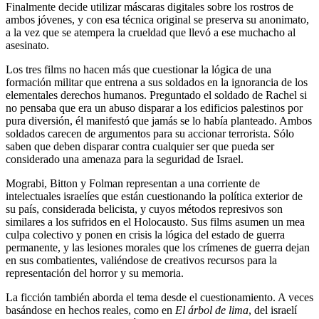
Finalmente decide utilizar máscaras digitales sobre los rostros de
ambos jóvenes, y con esa técnica original se preserva su anonimato,
a la vez que se atempera la crueldad que llevó a ese muchacho al
asesinato.
Los tres films no hacen más que cuestionar la lógica de una
formación militar que entrena a sus soldados en la ignorancia de los
elementales derechos humanos. Preguntado el soldado de Rachel si
no pensaba que era un abuso disparar a los edificios palestinos por
pura diversión, él manifestó que jamás se lo había planteado. Ambos
soldados carecen de argumentos para su accionar terrorista. Sólo
saben que deben disparar contra cualquier ser que pueda ser
considerado una amenaza para la seguridad de Israel.
Mograbi, Bitton y Folman representan a una corriente de
intelectuales israelíes que están cuestionando la política exterior de
su país, considerada belicista, y cuyos métodos represivos son
similares a los sufridos en el Holocausto. Sus films asumen un mea
culpa colectivo y ponen en crisis la lógica del estado de guerra
permanente, y las lesiones morales que los crímenes de guerra dejan
en sus combatientes, valiéndose de creativos recursos para la
representación del horror y su memoria.
La ficción también aborda el tema desde el cuestionamiento. A veces
basándose en hechos reales, como en
El árbol de lima
, del israelí