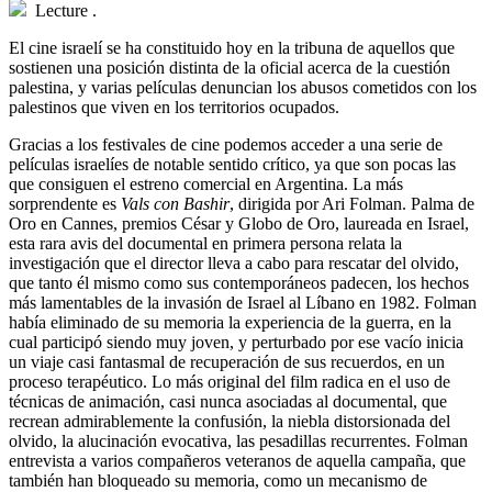
Lecture
.
El cine israelí se ha constituido hoy en la tribuna de aquellos que
sostienen una posición distinta de la oficial acerca de la cuestión
palestina, y varias películas denuncian los abusos cometidos con los
palestinos que viven en los territorios ocupados.
Gracias a los festivales de cine podemos acceder a una serie de
películas israelíes de notable sentido crítico, ya que son pocas las
que consiguen el estreno comercial en Argentina. La más
sorprendente es
Vals con Bashir
, dirigida por Ari Folman. Palma de
Oro en Cannes, premios César y Globo de Oro, laureada en Israel,
esta rara avis del documental en primera persona relata la
investigación que el director lleva a cabo para rescatar del olvido,
que tanto él mismo como sus contemporáneos padecen, los hechos
más lamentables de la invasión de Israel al Líbano en 1982. Folman
había eliminado de su memoria la experiencia de la guerra, en la
cual participó siendo muy joven, y perturbado por ese vacío inicia
un viaje casi fantasmal de recuperación de sus recuerdos, en un
proceso terapéutico. Lo más original del film radica en el uso de
técnicas de animación, casi nunca asociadas al documental, que
recrean admirablemente la confusión, la niebla distorsionada del
olvido, la alucinación evocativa, las pesadillas recurrentes. Folman
entrevista a varios compañeros veteranos de aquella campaña, que
también han bloqueado su memoria, como un mecanismo de