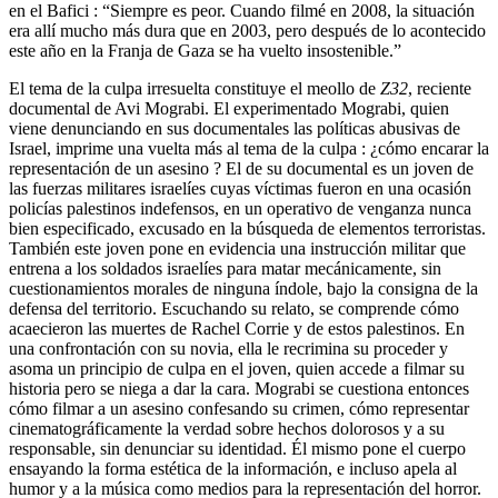
en el Bafici : “Siempre es peor. Cuando filmé en 2008, la situación
era allí mucho más dura que en 2003, pero después de lo acontecido
este año en la Franja de Gaza se ha vuelto insostenible.”
El tema de la culpa irresuelta constituye el meollo de
Z32
, reciente
documental de Avi Mograbi. El experimentado Mograbi, quien
viene denunciando en sus documentales las políticas abusivas de
Israel, imprime una vuelta más al tema de la culpa : ¿cómo encarar la
representación de un asesino ? El de su documental es un joven de
las fuerzas militares israelíes cuyas víctimas fueron en una ocasión
policías palestinos indefensos, en un operativo de venganza nunca
bien especificado, excusado en la búsqueda de elementos terroristas.
También este joven pone en evidencia una instrucción militar que
entrena a los soldados israelíes para matar mecánicamente, sin
cuestionamientos morales de ninguna índole, bajo la consigna de la
defensa del territorio. Escuchando su relato, se comprende cómo
acaecieron las muertes de Rachel Corrie y de estos palestinos. En
una confrontación con su novia, ella le recrimina su proceder y
asoma un principio de culpa en el joven, quien accede a filmar su
historia pero se niega a dar la cara. Mograbi se cuestiona entonces
cómo filmar a un asesino confesando su crimen, cómo representar
cinematográficamente la verdad sobre hechos dolorosos y a su
responsable, sin denunciar su identidad. Él mismo pone el cuerpo
ensayando la forma estética de la información, e incluso apela al
humor y a la música como medios para la representación del horror.