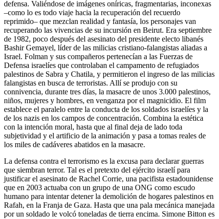
defensa. Valiéndose de imágenes oníricas, fragmentarias, inconexas
–como lo es todo viaje hacia la recuperación del recuerdo
reprimido– que mezclan realidad y fantasía, los personajes van
recuperando las vivencias de su incursión en Beirut. Era septiembre
de 1982, poco después del asesinato del presidente electo libanés
Bashir Gemayel, líder de las milicias cristiano-falangistas aliadas a
Israel. Folman y sus compañeros pertenecían a las Fuerzas de
Defensa israelíes que controlaban el campamento de refugiados
palestinos de Sabra y Chatila, y permitieron el ingreso de las milicias
falangistas en busca de terroristas. Allí se produjo con su
connivencia, durante tres días, la masacre de unos 3.000 palestinos,
niños, mujeres y hombres, en venganza por el magnicidio. El film
establece el paralelo entre la conducta de los soldados israelíes y la
de los nazis en los campos de concentración. Combina la estética
con la intención moral, hasta que al final deja de lado toda
subjetividad y el artificio de la animación y pasa a tomas reales de
los miles de cadáveres abatidos en la masacre.
La defensa contra el terrorismo es la excusa para declarar guerras
que siembran terror. Tal es el pretexto del ejército israelí para
justificar el asesinato de Rachel Corrie, una pacifista estadounidense
que en 2003 actuaba con un grupo de una ONG como escudo
humano para intentar detener la demolición de hogares palestinos en
Rafah, en la Franja de Gaza. Hasta que una pala mecánica manejada
por un soldado le volcó toneladas de tierra encima. Simone Bitton es