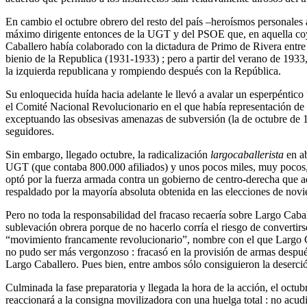
En cambio el octubre obrero del resto del país –heroísmos personales
máximo dirigente entonces de la UGT y del PSOE que, en aquella coyun
Caballero había colaborado con la dictadura de Primo de Rivera entre
bienio de la Republica (1931-1933) ; pero a partir del verano de 1933
la izquierda republicana y rompiendo después con la República.
Su enloquecida huída hacia adelante le llevó a avalar un esperpéntic
el Comité Nacional Revolucionario en el que había representación de tod
exceptuando las obsesivas amenazas de subversión (la de octubre de 19
seguidores.
Sin embargo, llegado octubre, la radicalización
largocaballerista
en ab
UGT (que contaba 800.000 afiliados) y unos pocos miles, muy pocos,
optó por la fuerza armada contra un gobierno de centro-derecha que ade
respaldado por la mayoría absoluta obtenida en las elecciones de nov
Pero no toda la responsabilidad del fracaso recaería sobre Largo Cabal
sublevación obrera porque de no hacerlo corría el riesgo de convertirs
“movimiento francamente revolucionario”, nombre con el que Largo Cab
no pudo ser más vergonzoso : fracasó en la provisión de armas después 
Largo Caballero. Pues bien, entre ambos sólo consiguieron la deserción
Culminada la fase preparatoria y llegada la hora de la acción, el octu
reaccionará a la consigna movilizadora con una huelga total : no acudi