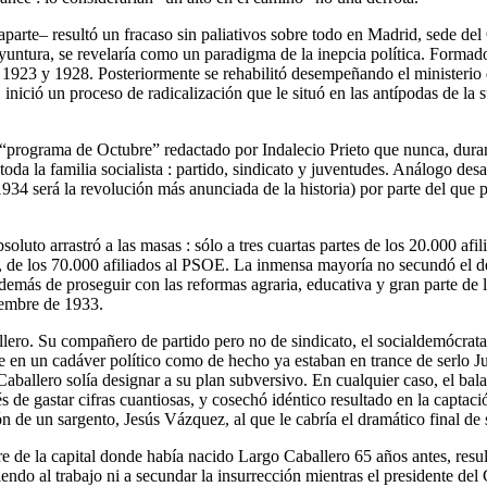
 aparte– resultó un fracaso sin paliativos sobre todo en Madrid, sede 
tura, se revelaría como un paradigma de la inepcia política. Formado 
 1923 y 1928. Posteriormente se rehabilitó desempeñando el ministerio
, inició un proceso de radicalización que le situó en las antípodas de l
o “programa de Octubre” redactado por Indalecio Prieto que nunca, dura
a la familia socialista : partido, sindicato y juventudes. Análogo desaliñ
34 será la revolución más anunciada de la historia) por parte del que 
soluto arrastró a las masas : sólo a tres cuartas partes de los 20.000 afi
 de los 70.000 afiliados al PSOE. La inmensa mayoría no secundó el d
más de proseguir con las reformas agraria, educativa y gran parte de las
iembre de 1933.
lero. Su compañero de partido pero no de sindicato, el socialdemócrata I
e en un cadáver político como de hecho ya estaban en trance de serlo Ju
allero solía designar a su plan subversivo. En cualquier caso, el balan
de gastar cifras cuantiosas, y cosechó idéntico resultado en la captació
 de un sargento, Jesús Vázquez, al que le cabría el dramático final de s
bre de la capital donde había nacido Largo Caballero 65 años antes, resu
endo al trabajo ni a secundar la insurrección mientras el presidente de