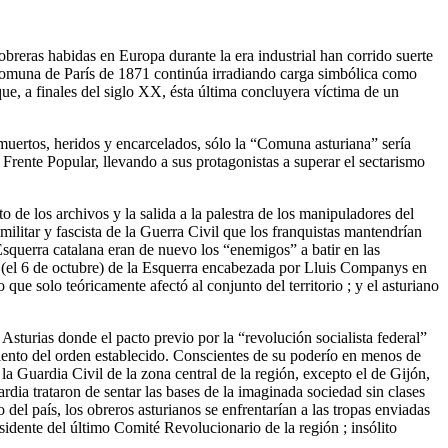
obreras habidas en Europa durante la era industrial han corrido suerte
 Comuna de París de 1871 continúa irradiando carga simbólica como
ue, a finales del siglo XX, ésta última concluyera víctima de un
uertos, heridos y encarcelados, sólo la “Comuna asturiana” sería
 Frente Popular, llevando a sus protagonistas a superar el sectarismo
o de los archivos y la salida a la palestra de los manipuladores del
ilitar y fascista de la Guerra Civil que los franquistas mantendrían
squerra catalana eran de nuevo los “enemigos” a batir en las
ta (el 6 de octubre) de la Esquerra encabezada por Lluis Companys en
ue solo teóricamente afectó al conjunto del territorio ; y el asturiano
Asturias donde el pacto previo por la “revolución socialista federal”
iento del orden establecido. Conscientes de su poderío en menos de
a Guardia Civil de la zona central de la región, excepto el de Gijón,
ardia trataron de sentar las bases de la imaginada sociedad sin clases
o del país, los obreros asturianos se enfrentarían a las tropas enviadas
dente del último Comité Revolucionario de la región ; insólito