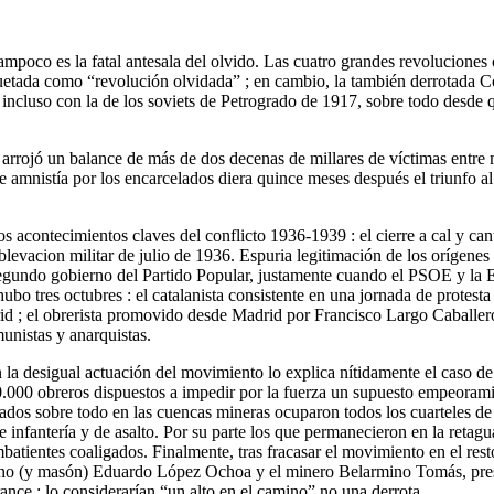
ampoco es la fatal antesala del olvido. Las cuatro grandes revoluciones 
iquetada como “revolución olvidada” ; en cambio, la también derrotada
incluso con la de los soviets de Petrogrado de 1917, sobre todo desde q
rrojó un balance de más de dos decenas de millares de víctimas entre m
de amnistía por los encarcelados diera quince meses después el triunfo al
s acontecimientos claves del conflicto 1936-1939 : el cierre a cal y cant
vacion militar de julio de 1936. Espuria legitimación de los orígenes m
segundo gobierno del Partido Popular, justamente cuando el PSOE y la E
ubo tres octubres : el catalanista consistente en una jornada de protes
id ; el obrerista promovido desde Madrid por Francisco Largo Caballero q
munistas y anarquistas.
la desigual actuación del movimiento lo explica nítidamente el caso de 
 50.000 obreros dispuestos a impedir por la fuerza un supuesto empeoram
dos sobre todo en las cuencas mineras ocuparon todos los cuarteles de l
e infantería y de asalto. Por su parte los que permanecieron en la retagu
ombatientes coaligados. Finalmente, tras fracasar el movimiento en el rest
cano (y masón) Eduardo López Ochoa y el minero Belarmino Tomás, presi
trance : lo considerarían “un alto en el camino” no una derrota.