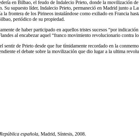
dería en Bilbao, el feudo de Indalecio Prieto, donde la movilización de 
n. Su supuesto líder, Indalecio Prieto, permaneció en Madrid junto a Lar
ía la frontera de los Pirineos instalándose como exiliado en Francia has
ilbao, periódico de su propiedad.
icamente de haber participado en aquellos tristes sucesos “por indicaci
Flandes al encabezar aquel “franco movimiento revolucionario contra l
 el sentir de Prieto desde que fue tímidamente recordado en la conmemor
pendiente el debate sobre la movilización que dio lugar a la ultima revol
 República española
, Madrid, Síntesis, 2008.