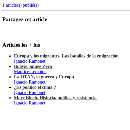
1 article(s) publié(s)
Partagez cet article
Articles les + lus
Europa y los migrantes. Las batallas de la emigración
Ignacio Ramonet
Bolivie, année Zéro
Maurice Lemoine
La OTAN, la guerra y Europa
Ignacio Ramonet
¿Es político el clima ?
Ignacio Ramonet
Marc Bloch. Historia, política y resistencia
Ignacio Ramonet