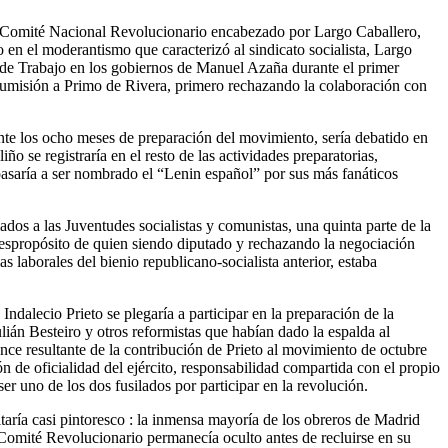
del Comité Nacional Revolucionario encabezado por Largo Caballero,
en el moderantismo que caracterizó al sindicato socialista, Largo
 de Trabajo en los gobiernos de Manuel Azaña durante el primer
a sumisión a Primo de Rivera, primero rechazando la colaboración con
nte los ocho meses de preparación del movimiento, sería debatido en
o se registraría en el resto de las actividades preparatorias,
pasaría a ser nombrado el “Lenin español” por sus más fanáticos
liados a las Juventudes socialistas y comunistas, una quinta parte de la
espropósito de quien siendo diputado y rechazando la negociación
 laborales del bienio republicano-socialista anterior, estaba
ndalecio Prieto se plegaría a participar en la preparación de la
lián Besteiro y otros reformistas que habían dado la espalda al
ce resultante de la contribución de Prieto al movimiento de octubre
n de oficialidad del ejército, responsabilidad compartida con el propio
er uno de los dos fusilados por participar en la revolución.
ltaría casi pintoresco : la inmensa mayoría de los obreros de Madrid
l Comité Revolucionario permanecía oculto antes de recluirse en su