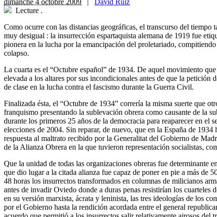
dimanche 4 octobre 2009
|
David Ruiz
Lecture
.
Como ocurre con las distancias geográficas, el transcurso del tiempo t
muy desigual : la insurrección espartaquista alemana de 1919 fue et
pionera en la lucha por la emancipación del proletariado, compitiendo 
colapso.
La cuarta es el “Octubre español” de 1934. De aquel movimiento que a
elevada a los altares por sus incondicionales antes de que la petición 
de clase en la lucha contra el fascismo durante la Guerra Civil.
Finalizada ésta, el “Octubre de 1934” correría la misma suerte que otro
franquismo presentando la sublevación obrera como causante de la suble
durante los primeros 25 años de la democracia para reaparecer en el 
elecciones de 2004. Sin reparar, de nuevo, que en la España de 1934 h
respuesta al maltrato recibido por la Generalitat del Gobierno de Madr
de la Alianza Obrera en la que tuvieron representación socialistas, co
Que la unidad de todas las organizaciones obreras fue determinante en 
que dio lugar a la citada alianza fue capaz de poner en pie a más de
48 horas los insurrectos transformados en columnas de milicianos arma
antes de invadir Oviedo donde a duras penas resistirían los cuarteles d
en su versión marxista, ácrata y leninista, las tres ideologías de los c
por el Gobierno hasta la rendición acordada entre el general republi
acuerdo que permitió a los insurrectos salir relativamente airosos del 