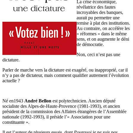
La crise économique,
révélatrice des fautes
incroyables des banques,
aurait pu permettre une
remise à plat des institutions.
Au contraire, on accélère les
« réformes » dans le même
sens, et on augmente le déni
de démocratie.
Non, ceci n’est pas une
dictature.
Parler de marche vers la dictature est exagéré, ou inapproprié, car il
n’y a pas de dictateur, mais comment qualifier autrement l’évolution
actuelle ?
Né en1943
André Bellon
est polytechnicien. Ancien député
socialiste des Alpes-de-Haute-Provence (1981-1993), et ancien
président de la commission des Affaires étrangères de l’Assemblée
nationale (1992-1993), il préside l’« Association pour une
constituante ».
Il est l’auteur de plusieurs essais, dont
Pourquoi je ne suis pas