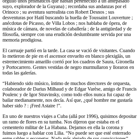
orgullo unos prismáticos que habían pertenecido a un antepasado
suyo, explorador de la Guyana) ; recordaba sus andanzas por el
Orinoco ; su aventura surrealista con Robert Desnos ; sus
desventuras por Haití buscando la huella de Toussaint Louverture ;
anécdotas de Picasso, de Villa Lobos ; nos hablaba de ópera, de
música de cámara, de novelas de caballería ; de la antigüedad y de
filosofía, siempre con una erudición deslumbrante servida por una
memoria prodigiosa.
El carruaje partió en la tarde. La casa se vació de visitantes. Cuando
lo metieron de pie en el ascensor envuelto en blanco plexiglás, un
estremecimiento amarillo corrió por los cuadros de Saura, Gironella
y Portocarrero. Gentes vestidas de negro murmullaron y lloraron en
todas las galerías.
“Habiendo sido músico, íntimo de muchos directores de orquesta,
colaborador de Darius Milhaud y de Edgar Varèse, amigo de Francis
Poulenc y de Igor Stravinsky, como todo ellos nunca fui capaz de
bailar medianamente, nos decía. Así que, ¿qué hombre me gustaría
haber sido ? : ¡Fred Astaire !”.
En uno de nuestros viajes a Cuba (allá por 1996), quisimos depositar
un ramo de flores en su tumba. Nos dijeron que estaba en el
cementerio militar de La Habana. Dejamos en ella la corona y
fuimos luego a hablar con Lilia. “No puede ser que esté enterrado
entre sables y escopetas. Nada más alejado de sus convicciones”.