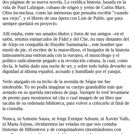
dos páginas de su nueva novela, La verídica historia, basada en la
vida de Paul Lafargue, cubano de origen y yerno de Carlos Marx.
Obra inconclusa, como las memorias que pensaba escribir “cuando
sea viejo”, y el libreto de una ópera con Luis de Pablo, que para
siempre quedará en proyecto.
Allí estaba, entre sus amados títulos y fotos de sus amigos –en el
salón, retratos enmarcados de Fidel y del Che, no muy distantes del
de Alejo en compañía de Haydée Santamaría–, este hombre que
murió de pie, el escritor de lo maravilloso, el hurgador de la historia
latinoamericana entroncada con la europea, el musicólogo y el
político radicalmente pegado a la revolución cubana, la cual, como
decía, le había dado una razón de ser, y sobre todo había devuelto su
dignidad al idioma español, acosado y humillado por el yanqui.
Verlo alargado en su lecho de la avenida de Ségur me fue
intolerable. Yo no podía imaginar su cuerpo grandullón más que
sentado en su querida mecedora de paja. Siempre lo veré levantarse
de pronto para mostrarnos tal cita o cual imagen de un libro que
sacaba de su ordenada biblioteca, para volver a colocarlo al final de
la consulta.
Nunca, ni Antonio Saura, ni Jorge Enrique Adoum, ni Xavier Valls,
ni Marta Arjona, olvidaremos las veladas en que nos contaba
historias de filibusteros y de conquistadores (mostrándonos con