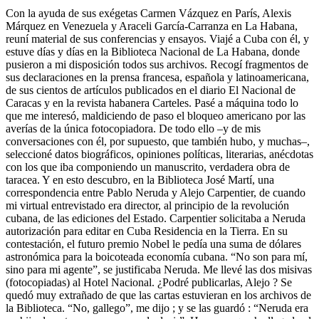
Con la ayuda de sus exégetas Carmen Vázquez en París, Alexis
Márquez en Venezuela y Araceli García-Carranza en La Habana,
reuní material de sus conferencias y ensayos. Viajé a Cuba con él, y
estuve días y días en la Biblioteca Nacional de La Habana, donde
pusieron a mi disposición todos sus archivos. Recogí fragmentos de
sus declaraciones en la prensa francesa, española y latinoamericana,
de sus cientos de artículos publicados en el diario El Nacional de
Caracas y en la revista habanera Carteles. Pasé a máquina todo lo
que me interesó, maldiciendo de paso el bloqueo americano por las
averías de la única fotocopiadora. De todo ello –y de mis
conversaciones con él, por supuesto, que también hubo, y muchas–,
seleccioné datos biográficos, opiniones políticas, literarias, anécdotas
con los que iba componiendo un manuscrito, verdadera obra de
taracea. Y en esto descubro, en la Biblioteca José Martí, una
correspondencia entre Pablo Neruda y Alejo Carpentier, de cuando
mi virtual entrevistado era director, al principio de la revolución
cubana, de las ediciones del Estado. Carpentier solicitaba a Neruda
autorización para editar en Cuba Residencia en la Tierra. En su
contestación, el futuro premio Nobel le pedía una suma de dólares
astronómica para la boicoteada economía cubana. “No son para mí,
sino para mi agente”, se justificaba Neruda. Me llevé las dos misivas
(fotocopiadas) al Hotel Nacional. ¿Podré publicarlas, Alejo ? Se
quedó muy extrañado de que las cartas estuvieran en los archivos de
la Biblioteca. “No, gallego”, me dijo ; y se las guardó : “Neruda era