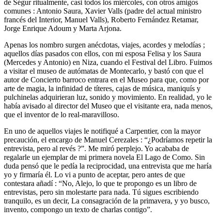
de Ségur ritualmente, casi todos los miércoles, con otros amigos
comunes : Antonio Saura, Xavier Valls (padre del actual ministro
francés del Interior, Manuel Valls), Roberto Fernández Retamar,
Jorge Enrique Adoum y Marta Arjona.
Apenas los nombro surgen anécdotas, viajes, acordes y melodías ;
aquellos días pasados con ellos, con mi esposa Felisa y los Saura
(Mercedes y Antonio) en Niza, cuando el Festival del Libro. Fuimos
a visitar el museo de autómatas de Montecarlo, y bastó con que el
autor de Concierto barroco entrara en el Museo para que, como por
arte de magia, la infinidad de títeres, cajas de música, maniquís y
pulchinelas adquirieran luz, sonido y movimiento. En realidad, yo le
había avisado al director del Museo que el visitante era, nada menos,
que el inventor de lo real-maravilloso.
En uno de aquellos viajes le notifiqué a Carpentier, con la mayor
precaución, el encargo de Manuel Cerezales : “¿Podríamos repetir la
entrevista, pero al revés ?”. Me miró perplejo. Yo acababa de
regalarle un ejemplar de mi primera novela El Lago de Como. Sin
duda pensó que le pedía la reciprocidad, una entrevista que me haría
yo y firmaría él. Lo vi a punto de aceptar, pero antes de que
contestara añadí : “No, Alejo, lo que te propongo es un libro de
entrevistas, pero sin molestarte para nada. Tú sigues escribiendo
tranquilo, es un decir, La consagración de la primavera, y yo busco,
invento, compongo un texto de charlas contigo”.