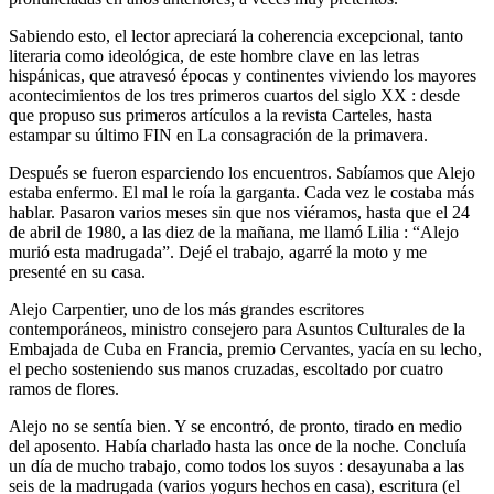
Sabiendo esto, el lector apreciará la coherencia excepcional, tanto
literaria como ideológica, de este hombre clave en las letras
hispánicas, que atravesó épocas y continentes viviendo los mayores
acontecimientos de los tres primeros cuartos del siglo XX : desde
que propuso sus primeros artículos a la revista Carteles, hasta
estampar su último FIN en La consagración de la primavera.
Después se fueron esparciendo los encuentros. Sabíamos que Alejo
estaba enfermo. El mal le roía la garganta. Cada vez le costaba más
hablar. Pasaron varios meses sin que nos viéramos, hasta que el 24
de abril de 1980, a las diez de la mañana, me llamó Lilia : “Alejo
murió esta madrugada”. Dejé el trabajo, agarré la moto y me
presenté en su casa.
Alejo Carpentier, uno de los más grandes escritores
contemporáneos, ministro consejero para Asuntos Culturales de la
Embajada de Cuba en Francia, premio Cervantes, yacía en su lecho,
el pecho sosteniendo sus manos cruzadas, escoltado por cuatro
ramos de flores.
Alejo no se sentía bien. Y se encontró, de pronto, tirado en medio
del aposento. Había charlado hasta las once de la noche. Concluía
un día de mucho trabajo, como todos los suyos : desayunaba a las
seis de la madrugada (varios yogurs hechos en casa), escritura (el