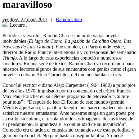
maravilloso
vendredi 22 mars 2013
|
Ramón Chao
Lecture
.
Periodista y escritor, Ramón Chao es autor de varias novelas
inolvidables (
El lago de Como
,
La pasión de Carolina Otero
,
Las
travesías de Luis Gontán
). Fue también, en París donde reside,
director de Radio France Internationale y corresponsal del semanario
Triunfo
. A lo largo de esas experiencias conoció a numerosos
creadores. En una serie de textos, Ramón Chao va recordando para
nuestros lectores algunos de sus encuentros con genios como el gran
novelista cubano Alejo Carpentier, del que nos habla esta vez.
C
onocí al escritor cubano Alejo Carpentier (1904-1980) a principios
de los años 1970, impulsado por un comentario del crítico francés
Max-Paul Fouchet en su célebre programa de televisión “Culture
pour tous” : “Después de leer El Reino de este mundo (premio
Médicis aquel año), la palabra ‘talento’ nos parece inadecuada, no
satisface nuestro entusiasmo. Ante nosotros surge un gran poeta por
su estilo, su cultura, el resplandor de sus imágenes, de sus ideas, de
su pensamiento, la grandeza y la continuidad de su inspiración”.
Conocido era el ardor, el entusiasmo contagioso de este periodista y
gran poeta Fouchet. No paré hasta conseguir la obra. Y quedé