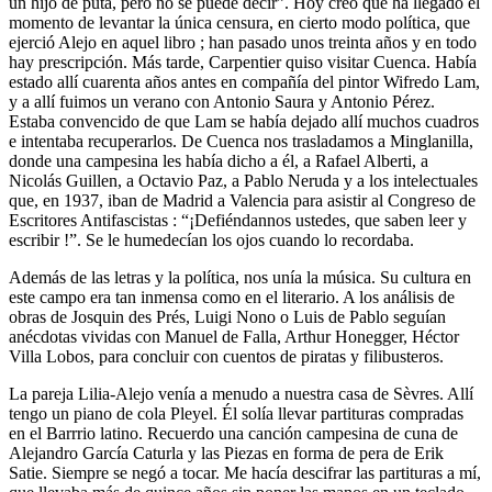
un hijo de puta, pero no se puede decir”. Hoy creo que ha llegado el
momento de levantar la única censura, en cierto modo política, que
ejerció Alejo en aquel libro ; han pasado unos treinta años y en todo
hay prescripción. Más tarde, Carpentier quiso visitar Cuenca. Había
estado allí cuarenta años antes en compañía del pintor Wifredo Lam,
y a allí fuimos un verano con Antonio Saura y Antonio Pérez.
Estaba convencido de que Lam se había dejado allí muchos cuadros
e intentaba recuperarlos. De Cuenca nos trasladamos a Minglanilla,
donde una campesina les había dicho a él, a Rafael Alberti, a
Nicolás Guillen, a Octavio Paz, a Pablo Neruda y a los intelectuales
que, en 1937, iban de Madrid a Valencia para asistir al Congreso de
Escritores Antifascistas : “¡Defiéndannos ustedes, que saben leer y
escribir !”. Se le humedecían los ojos cuando lo recordaba.
Además de las letras y la política, nos unía la música. Su cultura en
este campo era tan inmensa como en el literario. A los análisis de
obras de Josquin des Prés, Luigi Nono o Luis de Pablo seguían
anécdotas vividas con Manuel de Falla, Arthur Honegger, Héctor
Villa Lobos, para concluir con cuentos de piratas y filibusteros.
La pareja Lilia-Alejo venía a menudo a nuestra casa de Sèvres. Allí
tengo un piano de cola Pleyel. Él solía llevar partituras compradas
en el Barrrio latino. Recuerdo una canción campesina de cuna de
Alejandro García Caturla y las Piezas en forma de pera de Erik
Satie. Siempre se negó a tocar. Me hacía descifrar las partituras a mí,