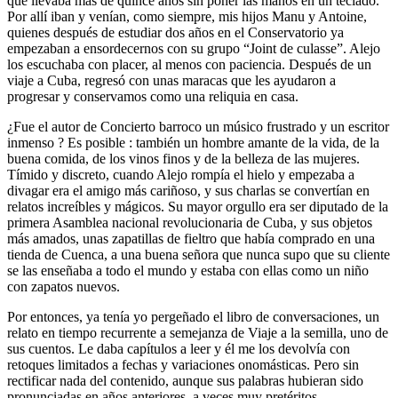
que llevaba más de quince años sin poner las manos en un teclado.
Por allí iban y venían, como siempre, mis hijos Manu y Antoine,
quienes después de estudiar dos años en el Conservatorio ya
empezaban a ensordecernos con su grupo “Joint de culasse”. Alejo
los escuchaba con placer, al menos con paciencia. Después de un
viaje a Cuba, regresó con unas maracas que les ayudaron a
progresar y conservamos como una reliquia en casa.
¿Fue el autor de Concierto barroco un músico frustrado y un escritor
inmenso ? Es posible : también un hombre amante de la vida, de la
buena comida, de los vinos finos y de la belleza de las mujeres.
Tímido y discreto, cuando Alejo rompía el hielo y empezaba a
divagar era el amigo más cariñoso, y sus charlas se convertían en
relatos increíbles y mágicos. Su mayor orgullo era ser diputado de la
primera Asamblea nacional revolucionaria de Cuba, y sus objetos
más amados, unas zapatillas de fieltro que había comprado en una
tienda de Cuenca, a una buena señora que nunca supo que su cliente
se las enseñaba a todo el mundo y estaba con ellas como un niño
con zapatos nuevos.
Por entonces, ya tenía yo pergeñado el libro de conversaciones, un
relato en tiempo recurrente a semejanza de Viaje a la semilla, uno de
sus cuentos. Le daba capítulos a leer y él me los devolvía con
retoques limitados a fechas y variaciones onomásticas. Pero sin
rectificar nada del contenido, aunque sus palabras hubieran sido
pronunciadas en años anteriores, a veces muy pretéritos.