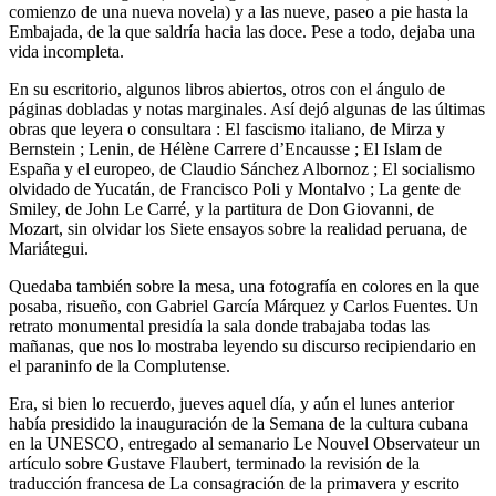
comienzo de una nueva novela) y a las nueve, paseo a pie hasta la
Embajada, de la que saldría hacia las doce. Pese a todo, dejaba una
vida incompleta.
En su escritorio, algunos libros abiertos, otros con el ángulo de
páginas dobladas y notas marginales. Así dejó algunas de las últimas
obras que leyera o consultara : El fascismo italiano, de Mirza y
Bernstein ; Lenin, de Hélène Carrere d’Encausse ; El Islam de
España y el europeo, de Claudio Sánchez Albornoz ; El socialismo
olvidado de Yucatán, de Francisco Poli y Montalvo ; La gente de
Smiley, de John Le Carré, y la partitura de Don Giovanni, de
Mozart, sin olvidar los Siete ensayos sobre la realidad peruana, de
Mariátegui.
Quedaba también sobre la mesa, una fotografía en colores en la que
posaba, risueño, con Gabriel García Márquez y Carlos Fuentes. Un
retrato monumental presidía la sala donde trabajaba todas las
mañanas, que nos lo mostraba leyendo su discurso recipiendario en
el paraninfo de la Complutense.
Era, si bien lo recuerdo, jueves aquel día, y aún el lunes anterior
había presidido la inauguración de la Semana de la cultura cubana
en la UNESCO, entregado al semanario Le Nouvel Observateur un
artículo sobre Gustave Flaubert, terminado la revisión de la
traducción francesa de La consagración de la primavera y escrito