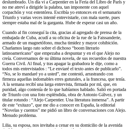
deslumbrado. Un día vi a Carpentier en la Feria del Libro de París y
no me atreví a dirigirle la palabra, tan imponente con aquel
corpachón y voz estentórea. Escribía yo entonces en el semanario
Triunfo y varias veces intenté entrevistarle, con mala suerte, pues
siempre estaba mal de la garganta. Hube de esperar casi un año.
Cuando al fin conseguí la cita, gracias al agregado de prensa de la
embajada de Cuba, acudí a su oficina de la rue de la Faissanderie,
armado de un magnetófono, mucha timidez y mayor cohibición.
Charlamos largo rato sobre el dichoso “boom literario
latinoamericano” que empezaba a despuntar y en el que Alejo no
creía. Conversamos de su última novela, de sus recuerdos de nuestra
Guerra Civil. Al final, y tras apagar la grabadora le dije, como a
todos mis entrevistados : “Le enviaré el texto antes de publicarlo”.
“No, se lo mandaré yo a usted”, me contestó, arrastrando con
firmeza aquellas indomables erres guturales, a la francesa, que tenía.
A la semana recibí una larga entrevista, firmada por mí, que, en
puridad, algo contenía de lo que habíamos hablado. Salió en portada
de Triunfo con una foto espléndida, obra de Antonio Gálvez, y un
titular rotundo : “Alejo Carpentier. Una literatura inmensa”. A partir
de este “exitazo”, que me dio a conocer en España, la editorial
“Novelas y cuentos” me pidió un libro de conversaciones con Alejo.
Menudo problema.
Lilia, su esposa, nos invitaba a cenar en su domicilio de la avenida