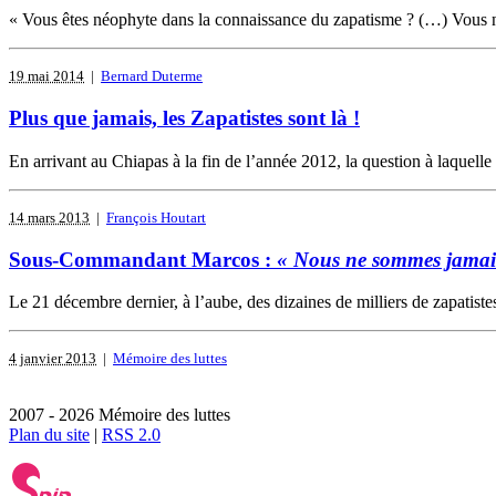
« Vous êtes néophyte dans la connaissance du zapatisme ? (…) Vous n’ê
19 mai 2014
|
Bernard Duterme
Plus que jamais, les Zapatistes sont là !
En arrivant au Chiapas à la fin de l’année 2012, la question à laquelle
14 mars 2013
|
François Houtart
Sous-Commandant Marcos :
« Nous ne sommes jamais
Le 21 décembre dernier, à l’aube, des dizaines de milliers de zapatist
4 janvier 2013
|
Mémoire des luttes
2007 - 2026 Mémoire des luttes
Plan du site
|
RSS 2.0