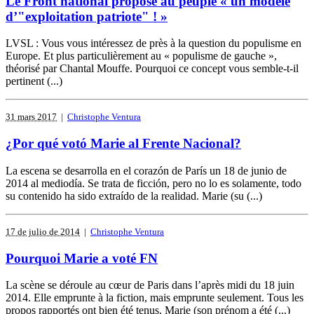
Le Front national propose au peuple « un modèle
d’"exploitation patriote" ! »
LVSL : Vous vous intéressez de près à la question du populisme en
Europe. Et plus particulièrement au « populisme de gauche »,
théorisé par Chantal Mouffe. Pourquoi ce concept vous semble-t-il
pertinent (...)
31 mars 2017
|
Christophe Ventura
¿Por qué votó Marie al Frente Nacional?
La escena se desarrolla en el corazón de París un 18 de junio de
2014 al mediodía. Se trata de ficción, pero no lo es solamente, todo
su contenido ha sido extraído de la realidad. Marie (su (...)
17 de julio de 2014
|
Christophe Ventura
Pourquoi Marie a voté FN
La scène se déroule au cœur de Paris dans l’après midi du 18 juin
2014. Elle emprunte à la fiction, mais emprunte seulement. Tous les
propos rapportés ont bien été tenus. Marie (son prénom a été (...)