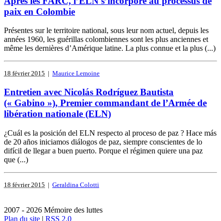
Après les FARC, l’ELN s’incorpore au processus de
paix en Colombie
Présentes sur le territoire national, sous leur nom actuel, depuis les
années 1960, les guérillas colombiennes sont les plus anciennes et
même les dernières d’Amérique latine. La plus connue et la plus (...)
18 février 2015
|
Maurice Lemoine
Entretien avec Nicolás Rodríguez Bautista
(« Gabino »), Premier commandant de l’Armée de
libération nationale (ELN)
¿Cuál es la posición del ELN respecto al proceso de paz ? Hace más
de 20 años iniciamos diálogos de paz, siempre conscientes de lo
difícil de llegar a buen puerto. Porque el régimen quiere una paz
que (...)
18 février 2015
|
Geraldina Colotti
2007 - 2026 Mémoire des luttes
Plan du site
|
RSS 2.0