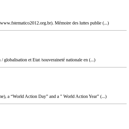
//www.fstematico2012.org.br). Mémoire des luttes publie (...)
 globalisation et Etat /souveraineté nationale en (...)
ime), a “World Action Day” and a " World Action Year” (...)